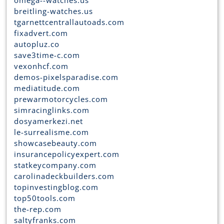
omega--watches.us
breitling-watches.us
tgarnettcentrallautoads.com
fixadvert.com
autopluz.co
save3time-c.com
vexonhcf.com
demos-pixelsparadise.com
mediatitude.com
prewarmotorcycles.com
simracinglinks.com
dosyamerkezi.net
le-surrealisme.com
showcasebeauty.com
insurancepolicyexpert.com
statkeycompany.com
carolinadeckbuilders.com
topinvestingblog.com
top50tools.com
the-rep.com
saltyfranks.com