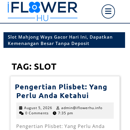
Skip
Op
to
content
But
Slot Mahjong Ways Gacor Hari Ini, Dapatkan
Kemenangan Besar Tanpa Deposit
TAG:
SLOT
Pengertian Plisbet: Yang
Pengertia
Perlu Anda Ketahui
Plisbet:
August
admin@iflower
August 5, 2026
admin@iflowerhu.info
Yang
5,
0 Comments
7:35 pm
2026
Perlu
Pengertian Plisbet: Yang Perlu Anda
Anda