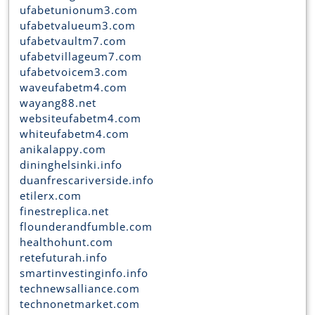
ufabetunionum3.com
ufabetvalueum3.com
ufabetvaultm7.com
ufabetvillageum7.com
ufabetvoicem3.com
waveufabetm4.com
wayang88.net
websiteufabetm4.com
whiteufabetm4.com
anikalappy.com
dininghelsinki.info
duanfrescariverside.info
etilerx.com
finestreplica.net
flounderandfumble.com
healthohunt.com
retefuturah.info
smartinvestinginfo.info
technewsalliance.com
technonetmarket.com