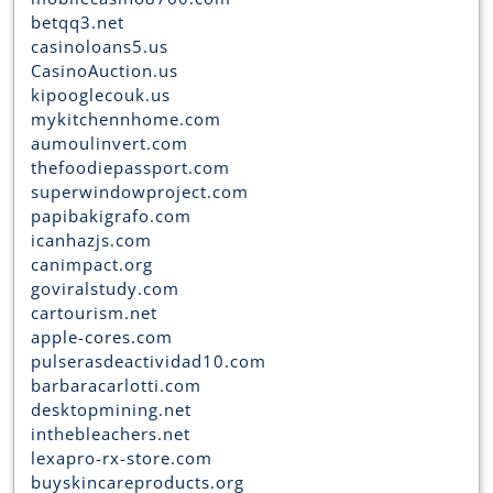
betqq3.net
casinoloans5.us
CasinoAuction.us
kipooglecouk.us
mykitchennhome.com
aumoulinvert.com
thefoodiepassport.com
superwindowproject.com
papibakigrafo.com
icanhazjs.com
canimpact.org
goviralstudy.com
cartourism.net
apple-cores.com
pulserasdeactividad10.com
barbaracarlotti.com
desktopmining.net
inthebleachers.net
lexapro-rx-store.com
buyskincareproducts.org