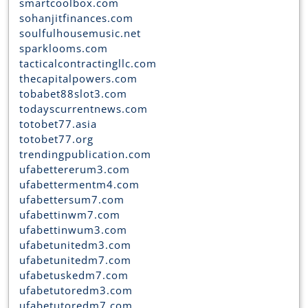
smartcoolbox.com
sohanjitfinances.com
soulfulhousemusic.net
sparklooms.com
tacticalcontractingllc.com
thecapitalpowers.com
tobabet88slot3.com
todayscurrentnews.com
totobet77.asia
totobet77.org
trendingpublication.com
ufabettererum3.com
ufabettermentm4.com
ufabettersum7.com
ufabettinwm7.com
ufabettinwum3.com
ufabetunitedm3.com
ufabetunitedm7.com
ufabetuskedm7.com
ufabetutoredm3.com
ufabetutoredm7.com