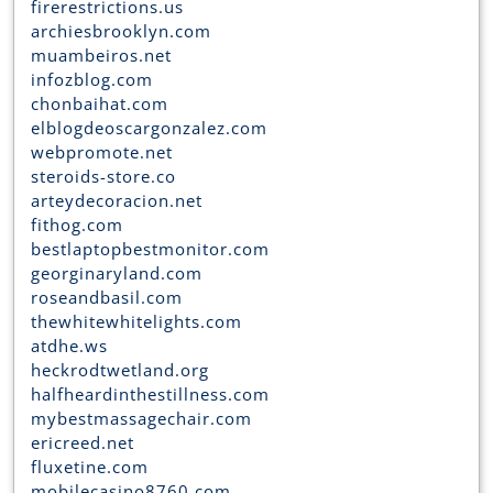
firerestrictions.us
archiesbrooklyn.com
muambeiros.net
infozblog.com
chonbaihat.com
elblogdeoscargonzalez.com
webpromote.net
steroids-store.co
arteydecoracion.net
fithog.com
bestlaptopbestmonitor.com
georginaryland.com
roseandbasil.com
thewhitewhitelights.com
atdhe.ws
heckrodtwetland.org
halfheardinthestillness.com
mybestmassagechair.com
ericreed.net
fluxetine.com
mobilecasino8760.com