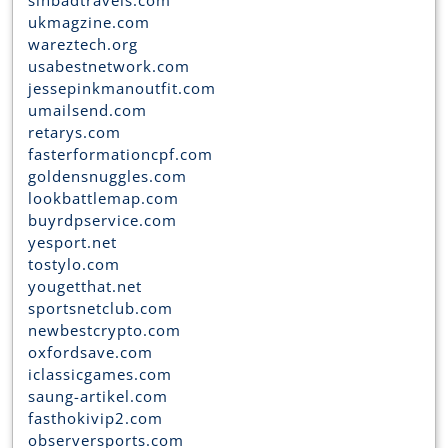
sinbadtravels.com
ukmagzine.com
wareztech.org
usabestnetwork.com
jessepinkmanoutfit.com
umailsend.com
retarys.com
fasterformationcpf.com
goldensnuggles.com
lookbattlemap.com
buyrdpservice.com
yesport.net
tostylo.com
yougetthat.net
sportsnetclub.com
newbestcrypto.com
oxfordsave.com
iclassicgames.com
saung-artikel.com
fasthokivip2.com
observersports.com