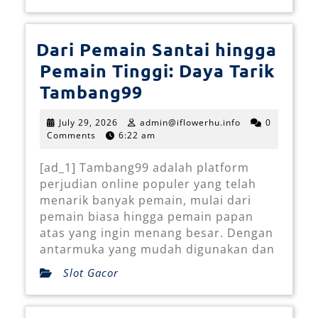
Dari Pemain Santai hingga
Pemain Tinggi: Daya Tarik
Dari
Tambang99
Pemain
July
admin@iflowerhu
July 29, 2026
admin@iflowerhu.info
0
Santai
29,
Comments
6:22 am
2026
hingga
[ad_1] Tambang99 adalah platform
Pemain
perjudian online populer yang telah
Tinggi:
menarik banyak pemain, mulai dari
Daya
pemain biasa hingga pemain papan
atas yang ingin menang besar. Dengan
Tarik
antarmuka yang mudah digunakan dan
Tambang99
Slot Gacor