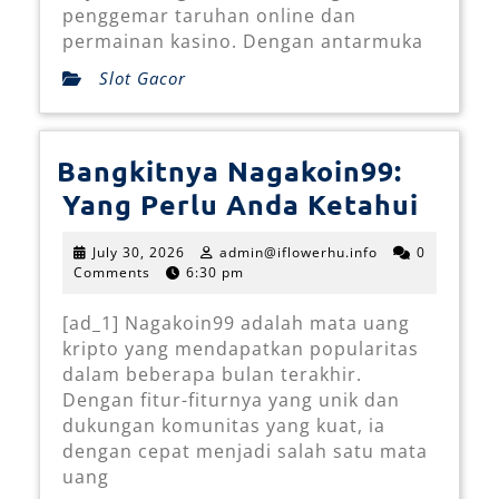
penggemar taruhan online dan
permainan kasino. Dengan antarmuka
Slot Gacor
Bangkitnya Nagakoin99:
Bangk
Yang Perlu Anda Ketahui
Nagak
July
admin@iflowerhu
July 30, 2026
admin@iflowerhu.info
0
Yang
30,
Comments
6:30 pm
2026
Perlu
[ad_1] Nagakoin99 adalah mata uang
Anda
kripto yang mendapatkan popularitas
Ketah
dalam beberapa bulan terakhir.
Dengan fitur-fiturnya yang unik dan
dukungan komunitas yang kuat, ia
dengan cepat menjadi salah satu mata
uang