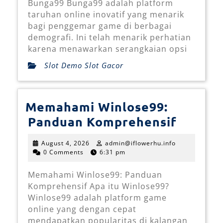
Terbaik
Bunga99 Bunga99 adalah platform
taruhan online inovatif yang menarik
bagi penggemar game di berbagai
demografi. Ini telah menarik perhatian
karena menawarkan serangkaian opsi
Slot Demo Slot Gacor
Memahami Winlose99:
Memah
Panduan Komprehensif
Winlos
August
admin@iflower
August 4, 2026
admin@iflowerhu.info
Pandu
4,
0 Comments
6:31 pm
2026
Kompre
Memahami Winlose99: Panduan
Komprehensif Apa itu Winlose99?
Winlose99 adalah platform game
online yang dengan cepat
mendapatkan popularitas di kalangan