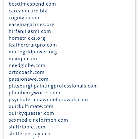
besttimespend.com
careandcure.biz
cogniyo.com
easymagazines.org
hirfanjilasmi.com
hometricks.org
leathercraftpro.com
microgridpower.org
mixiqo.com
needglobe.com
ortocoach.com
passionawe.com
pittsburghpaintingprofessionals.com
plumberryworks.com
psychoterapiawioletanowak.com
quickultimate.com
quirkyquester.com
sexmedicineformen.com
shiftripple.com
slotterpercaya.co