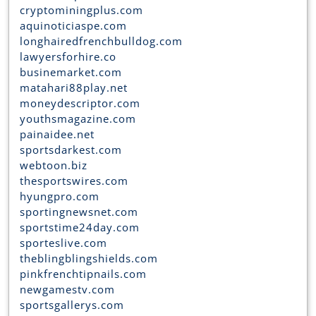
cryptominingplus.com
aquinoticiaspe.com
longhairedfrenchbulldog.com
lawyersforhire.co
businemarket.com
matahari88play.net
moneydescriptor.com
youthsmagazine.com
painaidee.net
sportsdarkest.com
webtoon.biz
thesportswires.com
hyungpro.com
sportingnewsnet.com
sportstime24day.com
sporteslive.com
theblingblingshields.com
pinkfrenchtipnails.com
newgamestv.com
sportsgallerys.com