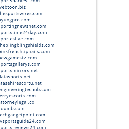
sportsdarkest.com
webtoon.biz
thesportswires.com
hyungpro.com
sportingnewsnet.com
sportstime24day.com
sporteslive.com
theblingblingshields.com
pinkfrenchtipnails.com
newgamestv.com
sportsgallerys.com
sportsmirrors.net
datasports.net
atasehirescortu.net
engineeringtechub.com
jerryescorts.com
attorneylegal.co
voomb.com
techgadgetpoint.com
tvsportsguide24.com
sportsreviews24.com