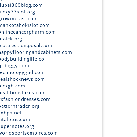
dubai360blog.com
lucky77slot.org
growmefast.com
mahkotahokislot.com
onlinecancerpharm.com
ufalek.org
mattress-disposal.com
happyflooringandcabinets.com
bodybuildinglife.co
qrdoggy.com
technologygud.com
realshocknews.com
pickgb.com
healthmistakes.com
ksfashiondresses.com
patterntrader.org
cnhpa.net
sitalotus.com
supernotes.org
worldsportsempires.com