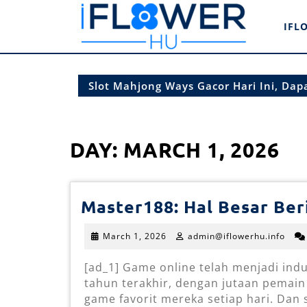
Skip
to
IFL
content
Slot Mahjong Ways Gacor Hari Ini, D
DAY:
MARCH 1, 2026
Master188: Hal Besar Be
March
admi
March 1, 2026
admin@iflowerhu.info
1,
2026
[ad_1] Game online telah menjadi in
tahun terakhir, dengan jutaan pemai
game favorit mereka setiap hari. Dan 