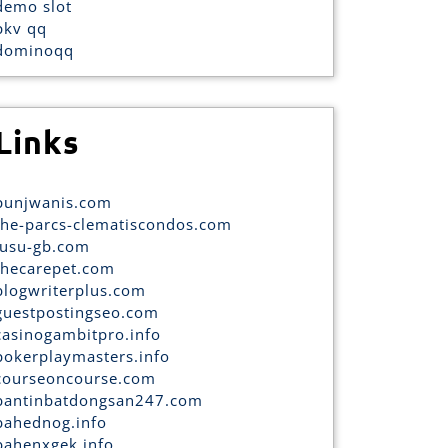
demo slot
pkv qq
dominoqq
Links
punjwanis.com
the-parcs-clematiscondos.com
jusu-gb.com
thecarepet.com
blogwriterplus.com
guestpostingseo.com
casinogambitpro.info
pokerplaymasters.info
courseoncourse.com
bantinbatdongsan247.com
bahednog.info
bahenxgek.info