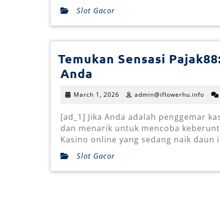
Slot Gacor
Temukan Sensasi Pajak88:
Temukan
Anda
Sensasi
March
admi
March 1, 2026
admin@iflowerhu.info
Pajak88:
1,
2026
Kasino
[ad_1] Jika Anda adalah penggemar ka
dan menarik untuk mencoba keberunt
Online
Kasino online yang sedang naik daun
Favorit
Slot Gacor
Baru
Anda