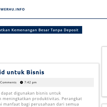
OWERHU.INFO
apatkan Kemenangan Besar Tanpa Deposit
Menjelajahi
d untuk Bisnis
Manfaat
iflowerhu.info
 Comments
7:42 pm
Mpoid
untuk
g dapat digunakan bisnis untuk
 meningkatkan produktivitas. Perangkat
Bisnis
ai manfaat bagi perusahaan dari semua