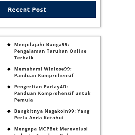
Recent Post
Menjelajahi Bunga99:
Pengalaman Taruhan Online
Terbaik
Memahami Winlose99:
Panduan Komprehensif
Pengertian Parlay4D:
Panduan Komprehensif untuk
Pemula
Bangkitnya Nagakoin99: Yang
Perlu Anda Ketahui
Mengapa MCPBet Merevolusi