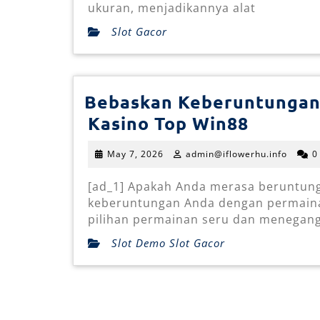
ukuran, menjadikannya alat
Slot Gacor
Bebaskan Keberuntungan
Bebask
Kasino Top Win88
Keberu
May
admin@
May 7, 2026
admin@iflowerhu.info
0
Anda
7,
2026
dengan
[ad_1] Apakah Anda merasa beruntung?
keberuntungan Anda dengan permaina
Permai
pilihan permainan seru dan menegang
Kasino
Slot Demo Slot Gacor
Top
Win88