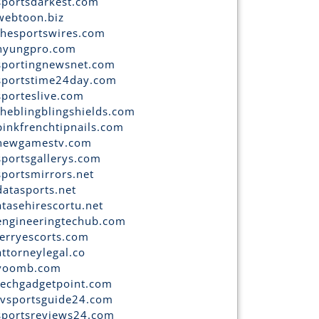
sportsdarkest.com
webtoon.biz
thesportswires.com
hyungpro.com
sportingnewsnet.com
sportstime24day.com
sporteslive.com
theblingblingshields.com
pinkfrenchtipnails.com
newgamestv.com
sportsgallerys.com
sportsmirrors.net
datasports.net
atasehirescortu.net
engineeringtechub.com
jerryescorts.com
attorneylegal.co
voomb.com
techgadgetpoint.com
tvsportsguide24.com
sportsreviews24.com