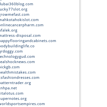
dubai360blog.com
lucky77slot.org
growmefast.com
mahkotahokislot.com
onlinecancerpharm.com
ufalek.org
mattress-disposal.com
happyflooringandcabinets.com
bodybuildinglife.co
qrdoggy.com
technologygud.com
realshocknews.com
pickgb.com
healthmistakes.com
ksfashiondresses.com
patterntrader.org
cnhpa.net
sitalotus.com
supernotes.org
worldsportsempires.com