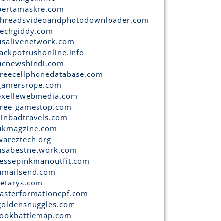
pertamaskre.com
threadsvideoandphotodownloader.com
techgiddy.com
usalivenetwork.com
jackpotrushonline.info
ucnewshindi.com
freecellphonedatabase.com
gamersrope.com
exellewebmedia.com
free-gamestop.com
sinbadtravels.com
ukmagzine.com
wareztech.org
usabestnetwork.com
jessepinkmanoutfit.com
umailsend.com
retarys.com
fasterformationcpf.com
goldensnuggles.com
lookbattlemap.com