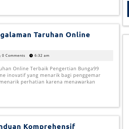
Ketahui
ngalaman Taruhan Online
n@iflowerhu.info
0 Comments
6:32 am
uhan Online Terbaik Pengertian Bunga99
ne inovatif yang menarik bagi penggemar
h menarik perhatian karena menawarkan
Memahami
nduan Komprehensif