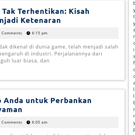
 Tak Terhentikan: Kisah
Dari
njadi Ketenaran
Tak
iflowerhu.info
0 Comments
6:15 pm
Diketahui
hingga
dak dikenal di dunia game, telah menjadi salah
engaruh di industri. Perjalanannya dari
Tak
guh luar biasa, dan
Terhentikan:
Kisah
Kebangkitan
Leon188
ap Anda untuk Perbankan
Menjadi
Aoncash:
Nyaman
Ketenaran
Solusi
iflowerhu.info
0 Comments
6:05 am
Satu