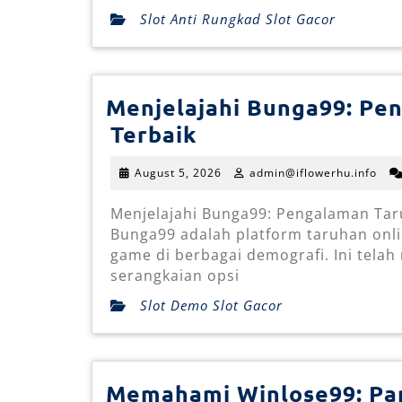
Slot Anti Rungkad Slot Gacor
Menjelajahi Bunga99: Pe
Menjelajahi
Terbaik
Bunga99:
August
admi
August 5, 2026
admin@iflowerhu.info
Pengalaman
5,
2026
Taruhan
Menjelajahi Bunga99: Pengalaman Tar
Bunga99 adalah platform taruhan onli
Online
game di berbagai demografi. Ini tela
Terbaik
serangkaian opsi
Slot Demo Slot Gacor
Memahami Winlose99: Pa