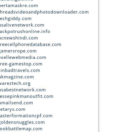
ri
pertamaskre.com
an
threadsvideoandphotodownloader.com
techgiddy.com
usalivenetwork.com
jackpotrushonline.info
ucnewshindi.com
freecellphonedatabase.com
gamersrope.com
exellewebmedia.com
free-gamestop.com
sinbadtravels.com
ukmagzine.com
wareztech.org
usabestnetwork.com
jessepinkmanoutfit.com
umailsend.com
retarys.com
fasterformationcpf.com
goldensnuggles.com
lookbattlemap.com