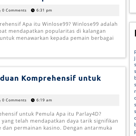
Winlose99:
n@iflowerhu.info
0 Comments
6:31 pm
Panduan
Komprehensif
hensif Apa itu Winlose99? Winlose99 adalah
pat mendapatkan popularitas di kalangan
ng untuk menawarkan kepada pemain berbagai
nduan Komprehensif untuk
n@iflowerhu.info
0 Comments
6:19 am
hensif untuk Pemula Apa itu Parlay4D?
 yang telah mendapatkan daya tarik signifikan
e dan permainan kasino. Dengan antarmuka