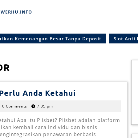
OWERHU.INFO
apatkan Kemenangan Besar Tanpa Deposit
Slot Anti
OR
Pengertian
 Perlu Anda Ketahui
Plisbet:
n@iflowerhu.info
0 Comments
7:35 pm
Yang
Perlu
tahui Apa itu Plisbet? Plisbet adalah platform
kan kembali cara individu dan bisnis
Anda
mengintegrasikan penawaran berbasis