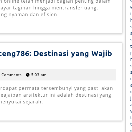
Atap
kan online telah menjadi bagian penting dalam
bayar tagihan hingga mentransfer uang,
Anda
ng nyaman dan efisien
untuk
Perbankan
Online
yang
teng786: Destinasi yang Wajib
Aman
dan
Nyaman
iflowerhu.info
0 Comments
5:03 pm
terdapat permata tersembunyi yang pasti akan
ajaiban arsitektur ini adalah destinasi yang
menyukai sejarah,