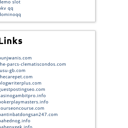
demo slot
pkv qq
dominoqq
a
9:
Links
punjwanis.com
the-parcs-clematiscondos.com
jusu-gb.com
thecarepet.com
blogwriterplus.com
guestpostingseo.com
casinogambitpro.info
pokerplaymasters.info
pa
courseoncourse.com
t
bantinbatdongsan247.com
bahednog.info
lusi
bahenxgek.info