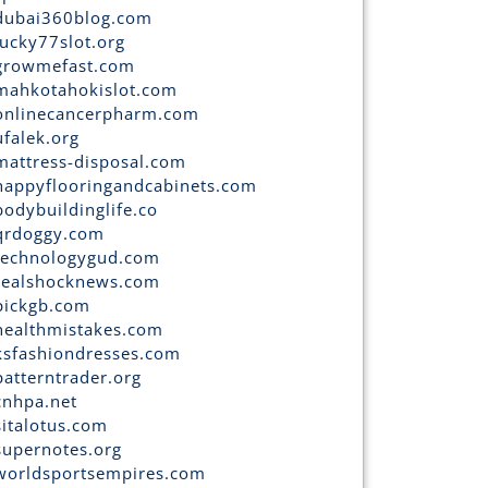
dubai360blog.com
lucky77slot.org
growmefast.com
mahkotahokislot.com
onlinecancerpharm.com
ufalek.org
mattress-disposal.com
happyflooringandcabinets.com
bodybuildinglife.co
qrdoggy.com
technologygud.com
realshocknews.com
pickgb.com
healthmistakes.com
ksfashiondresses.com
patterntrader.org
cnhpa.net
sitalotus.com
supernotes.org
worldsportsempires.com