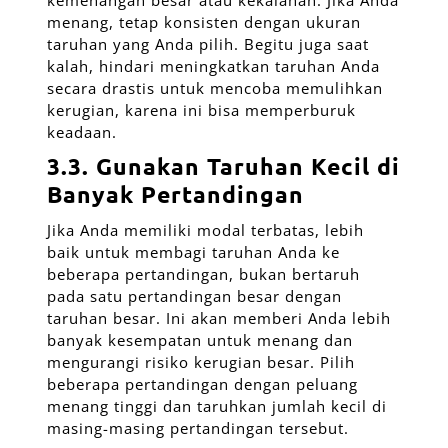
menang, tetap konsisten dengan ukuran
taruhan yang Anda pilih. Begitu juga saat
kalah, hindari meningkatkan taruhan Anda
secara drastis untuk mencoba memulihkan
kerugian, karena ini bisa memperburuk
keadaan.
3.3. Gunakan Taruhan Kecil di
Banyak Pertandingan
Jika Anda memiliki modal terbatas, lebih
baik untuk membagi taruhan Anda ke
beberapa pertandingan, bukan bertaruh
pada satu pertandingan besar dengan
taruhan besar. Ini akan memberi Anda lebih
banyak kesempatan untuk menang dan
mengurangi risiko kerugian besar. Pilih
beberapa pertandingan dengan peluang
menang tinggi dan taruhkan jumlah kecil di
masing-masing pertandingan tersebut.