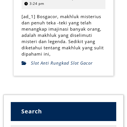
Pandangan
2025
3:24 pm
mendalam
[ad_1] Bosgacor, makhluk misterius
pada
dan penuh teka -teki yang telah
makhluk
menangkap imajinasi banyak orang,
adalah makhluk yang diselimuti
yang
misteri dan legenda. Sedikit yang
penuh
diketahui tentang makhluk yang sulit
teka-
dipahami ini,
teki
Slot Anti Rungkad Slot Gacor
ini
Search