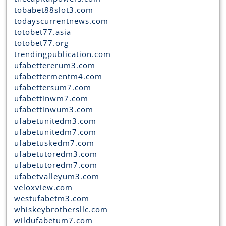
tobabet88slot3.com
todayscurrentnews.com
totobet77.asia
totobet77.org
trendingpublication.com
ufabettererum3.com
ufabettermentm4.com
ufabettersum7.com
ufabettinwm7.com
ufabettinwum3.com
ufabetunitedm3.com
ufabetunitedm7.com
ufabetuskedm7.com
ufabetutoredm3.com
ufabetutoredm7.com
ufabetvalleyum3.com
veloxview.com
westufabetm3.com
whiskeybrothersllc.com
wildufabetum7.com