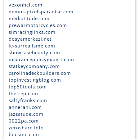
vexonhcf.com
demos-pixelsparadise.com
mediatitude.com
prewarmotorcycles.com
simracinglinks.com
dosyamerkezi.net
le-surrealisme.com
showcasebeauty.com
insurancepolicyexpert.com
statkeycompany.com
carolinadeckbuilders.com
topinvestingblog.com
top50tools.com
the-rep.com
saltyfranks.com
annerani.com
jazzatude.com
0022pa.com
zeroshare.info
bilesinc.com