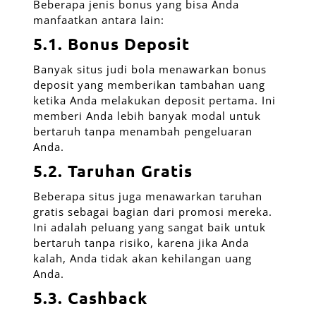
Beberapa jenis bonus yang bisa Anda
manfaatkan antara lain:
5.1. Bonus Deposit
Banyak situs judi bola menawarkan bonus
deposit yang memberikan tambahan uang
ketika Anda melakukan deposit pertama. Ini
memberi Anda lebih banyak modal untuk
bertaruh tanpa menambah pengeluaran
Anda.
5.2. Taruhan Gratis
Beberapa situs juga menawarkan taruhan
gratis sebagai bagian dari promosi mereka.
Ini adalah peluang yang sangat baik untuk
bertaruh tanpa risiko, karena jika Anda
kalah, Anda tidak akan kehilangan uang
Anda.
5.3. Cashback