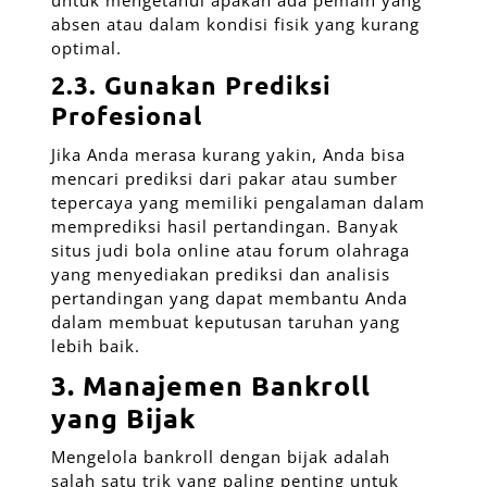
absen atau dalam kondisi fisik yang kurang
optimal.
2.3. Gunakan Prediksi
Profesional
Jika Anda merasa kurang yakin, Anda bisa
mencari prediksi dari pakar atau sumber
tepercaya yang memiliki pengalaman dalam
memprediksi hasil pertandingan. Banyak
situs judi bola online atau forum olahraga
yang menyediakan prediksi dan analisis
pertandingan yang dapat membantu Anda
dalam membuat keputusan taruhan yang
lebih baik.
3. Manajemen Bankroll
yang Bijak
Mengelola bankroll dengan bijak adalah
salah satu trik yang paling penting untuk