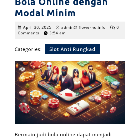
Bola Online dengan
Modal Minim
April
admin@iflowerhu
April 30, 2025
admin@iflowerhu.info
0
30,
Comments
3:54 am
2025
Categories:
Slot Anti Rungkad
Bermain judi bola online dapat menjadi