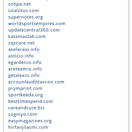
cnhpa.net
sitalotus.com
supernotes.org
worldsportsempires.com
updatecentral360.com
katamastah.com
zqscore.net
aseleraio.info
asticio.info
egardenio.info
arxteamio.info
getalexio.info
accountaudittaxcon.com
prymprint.com
sportkeeda.org
besttimespend.com
careandcure.biz
cogniyo.com
easymagazines.org
hirfanjilasmi.com