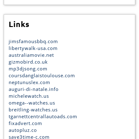
Links
jimsfamousbbq.com
libertywalk-usa.com
australiamovie.net
gizmobird.co.uk
mp3djsong.com
coursdanglaistoulouse.com
neptunuslex.com
auguri-di-natale.info
michelewatch.us
omega--watches.us
breitling-watches.us
tgarnettcentrallautoads.com
fixadvert.com
autopluz.co
save3time-c.com