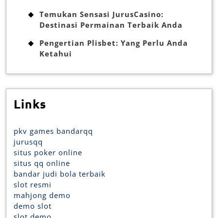
Temukan Sensasi JurusCasino:
Destinasi Permainan Terbaik Anda
Pengertian Plisbet: Yang Perlu Anda
Ketahui
Links
pkv games bandarqq
jurusqq
situs poker online
situs qq online
bandar judi bola terbaik
slot resmi
mahjong demo
demo slot
slot demo