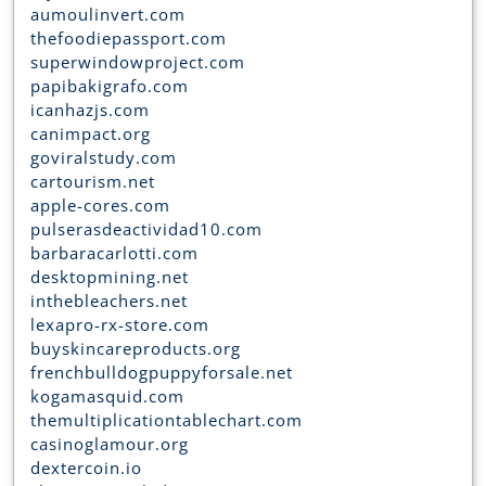
aumoulinvert.com
thefoodiepassport.com
superwindowproject.com
papibakigrafo.com
icanhazjs.com
canimpact.org
goviralstudy.com
cartourism.net
apple-cores.com
pulserasdeactividad10.com
barbaracarlotti.com
desktopmining.net
inthebleachers.net
lexapro-rx-store.com
buyskincareproducts.org
frenchbulldogpuppyforsale.net
kogamasquid.com
themultiplicationtablechart.com
casinoglamour.org
dextercoin.io