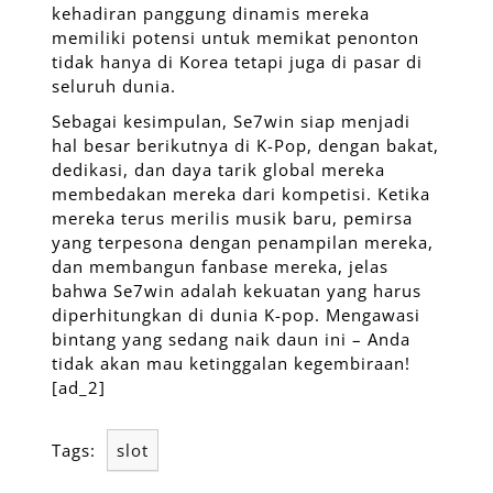
kehadiran panggung dinamis mereka
memiliki potensi untuk memikat penonton
tidak hanya di Korea tetapi juga di pasar di
seluruh dunia.
Sebagai kesimpulan, Se7win siap menjadi
hal besar berikutnya di K-Pop, dengan bakat,
dedikasi, dan daya tarik global mereka
membedakan mereka dari kompetisi. Ketika
mereka terus merilis musik baru, pemirsa
yang terpesona dengan penampilan mereka,
dan membangun fanbase mereka, jelas
bahwa Se7win adalah kekuatan yang harus
diperhitungkan di dunia K-pop. Mengawasi
bintang yang sedang naik daun ini – Anda
tidak akan mau ketinggalan kegembiraan!
[ad_2]
Tags:
slot