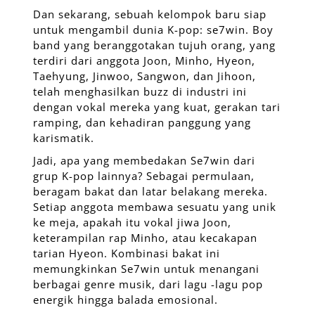
Dan sekarang, sebuah kelompok baru siap
untuk mengambil dunia K-pop: se7win. Boy
band yang beranggotakan tujuh orang, yang
terdiri dari anggota Joon, Minho, Hyeon,
Taehyung, Jinwoo, Sangwon, dan Jihoon,
telah menghasilkan buzz di industri ini
dengan vokal mereka yang kuat, gerakan tari
ramping, dan kehadiran panggung yang
karismatik.
Jadi, apa yang membedakan Se7win dari
grup K-pop lainnya? Sebagai permulaan,
beragam bakat dan latar belakang mereka.
Setiap anggota membawa sesuatu yang unik
ke meja, apakah itu vokal jiwa Joon,
keterampilan rap Minho, atau kecakapan
tarian Hyeon. Kombinasi bakat ini
memungkinkan Se7win untuk menangani
berbagai genre musik, dari lagu -lagu pop
energik hingga balada emosional.