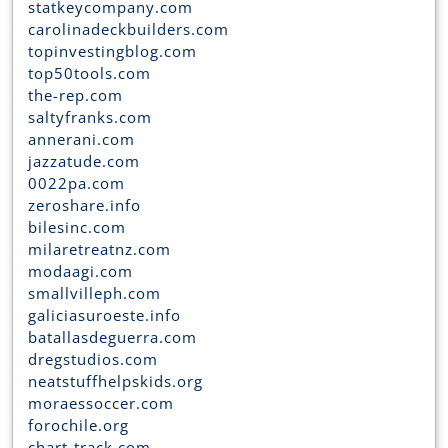
statkeycompany.com
carolinadeckbuilders.com
topinvestingblog.com
top50tools.com
the-rep.com
saltyfranks.com
annerani.com
jazzatude.com
0022pa.com
zeroshare.info
bilesinc.com
milaretreatnz.com
modaagi.com
smallvilleph.com
galiciasuroeste.info
batallasdeguerra.com
dregstudios.com
neatstuffhelpskids.org
moraessoccer.com
forochile.org
chart-track.com