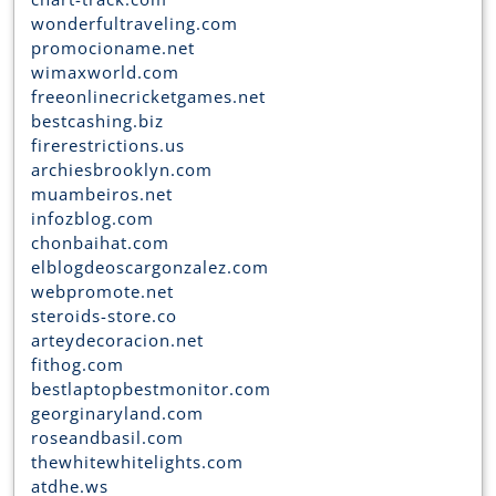
wonderfultraveling.com
promocioname.net
wimaxworld.com
freeonlinecricketgames.net
bestcashing.biz
firerestrictions.us
archiesbrooklyn.com
muambeiros.net
infozblog.com
chonbaihat.com
elblogdeoscargonzalez.com
webpromote.net
steroids-store.co
arteydecoracion.net
fithog.com
bestlaptopbestmonitor.com
georginaryland.com
roseandbasil.com
thewhitewhitelights.com
atdhe.ws