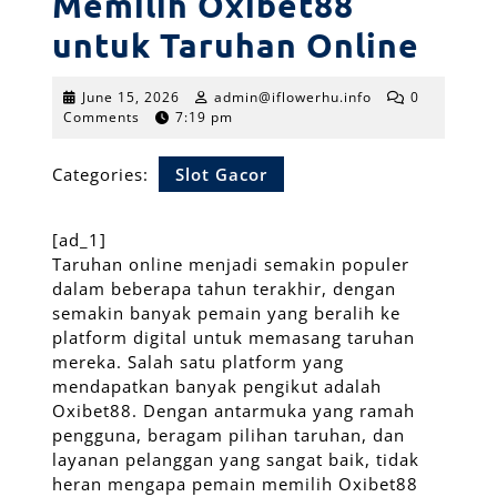
Memilih Oxibet88
untuk Taruhan Online
June
admin@iflowerhu.
June 15, 2026
admin@iflowerhu.info
0
15,
Comments
7:19 pm
2026
Categories:
Slot Gacor
[ad_1]
Taruhan online menjadi semakin populer
dalam beberapa tahun terakhir, dengan
semakin banyak pemain yang beralih ke
platform digital untuk memasang taruhan
mereka. Salah satu platform yang
mendapatkan banyak pengikut adalah
Oxibet88. Dengan antarmuka yang ramah
pengguna, beragam pilihan taruhan, dan
layanan pelanggan yang sangat baik, tidak
heran mengapa pemain memilih Oxibet88