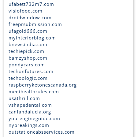
ufabett732m7.com
visiofood.com
droidwindow.com
freeprsubmission.com
ufagold666.com
myinteriorblog.com
bnewsindia.com
techiepick.com
bamzyshop.com
pondycars.com
techonfutures.com
techoologic.com
raspberryketonescanada.org
medihealthrules.com
usathrill.com
vshapedental.com
canfandalucia.org
yourengineguide.com
nybreakings.com
outstationcabsservices.com