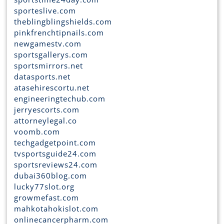
sporteslive.com
theblingblingshields.com
pinkfrenchtipnails.com
newgamestv.com
sportsgallerys.com
sportsmirrors.net
datasports.net
atasehirescortu.net
engineeringtechub.com
jerryescorts.com
attorneylegal.co
voomb.com
techgadgetpoint.com
tvsportsguide24.com
sportsreviews24.com
dubai360blog.com
lucky77slot.org
growmefast.com
mahkotahokislot.com
onlinecancerpharm.com