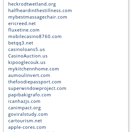
heckrodtwetland.org
halfheardinthestillness.com
mybestmassagechair.com
ericreed.net
fluxetine.com
mobilecasino8760.com
betqq3.net
casinoloans5.us
CasinoAuction.us
kipooglecouk.us
mykitchennhome.com
aumoulinvert.com
thefoodiepassport.com
superwindowproject.com
papibakigrafo.com
icanhazjs.com
canimpact.org
goviralstudy.com
cartourism.net
apple-cores.com