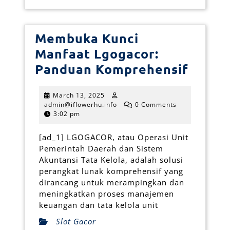
Membuka Kunci
Manfaat Lgogacor:
Memb
Panduan Komprehensif
Kunci
March
March 13, 2025
Manfa
13,
admin@iflowerhu.info
admin@iflowerhu.info
0 Comments
Lgoga
2025
3:02 pm
Pandu
[ad_1] LGOGACOR, atau Operasi Unit
Kompr
Pemerintah Daerah dan Sistem
Akuntansi Tata Kelola, adalah solusi
perangkat lunak komprehensif yang
dirancang untuk merampingkan dan
meningkatkan proses manajemen
keuangan dan tata kelola unit
Slot Gacor