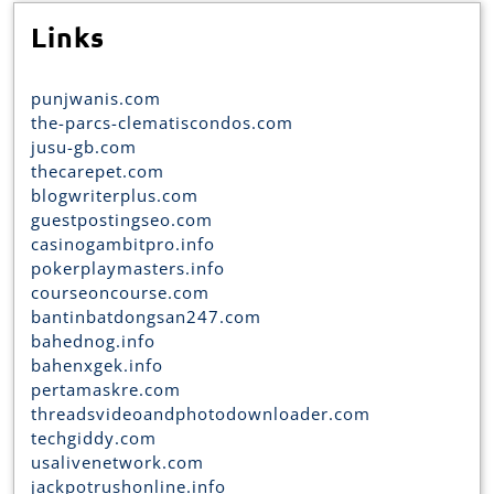
Links
punjwanis.com
the-parcs-clematiscondos.com
jusu-gb.com
thecarepet.com
blogwriterplus.com
guestpostingseo.com
casinogambitpro.info
pokerplaymasters.info
courseoncourse.com
bantinbatdongsan247.com
bahednog.info
bahenxgek.info
pertamaskre.com
threadsvideoandphotodownloader.com
techgiddy.com
usalivenetwork.com
jackpotrushonline.info