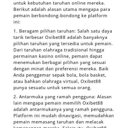
untuk kebutuhan taruhan online mereka.
Berikut adalah alasan utama mengapa para
pemain berbondong-bondong ke platform
ini:
1. Beragam pilihan taruhan: Salah satu daya
tarik terbesar Oxibet88 adalah banyaknya
pilihan taruhan yang tersedia untuk pemain.
Dari taruhan olahraga tradisional hingga
permainan kasino online, pemain dapat
menemukan berbagai pilihan yang sesuai
dengan minat dan preferensi mereka. Baik
Anda penggemar sepak bola, bola basket,
atau bahkan olahraga virtual, Oxibet88
punya sesuatu untuk semua orang.
2. Antarmuka yang ramah pengguna: Alasan
lain mengapa pemain memilih Oxibet88
adalah antarmukanya yang ramah pengguna.
Platform ini mudah dinavigasi, memudahkan
pemain memasang taruhan dan melacak