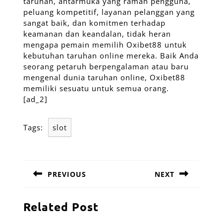
taruhan, antarmuka yang ramah pengguna,
peluang kompetitif, layanan pelanggan yang
sangat baik, dan komitmen terhadap
keamanan dan keandalan, tidak heran
mengapa pemain memilih Oxibet88 untuk
kebutuhan taruhan online mereka. Baik Anda
seorang petaruh berpengalaman atau baru
mengenal dunia taruhan online, Oxibet88
memiliki sesuatu untuk semua orang.
[ad_2]
Tags:
slot
Post
navigation
PREVIOUS
NEXT
Previous
Next
post:
post:
Related Post