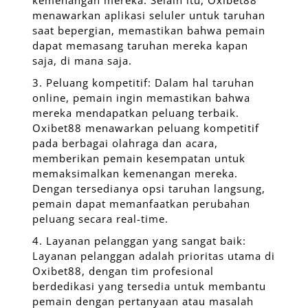
kemenangan mereka. Selain itu, Oxibet88
menawarkan aplikasi seluler untuk taruhan
saat bepergian, memastikan bahwa pemain
dapat memasang taruhan mereka kapan
saja, di mana saja.
3. Peluang kompetitif: Dalam hal taruhan
online, pemain ingin memastikan bahwa
mereka mendapatkan peluang terbaik.
Oxibet88 menawarkan peluang kompetitif
pada berbagai olahraga dan acara,
memberikan pemain kesempatan untuk
memaksimalkan kemenangan mereka.
Dengan tersedianya opsi taruhan langsung,
pemain dapat memanfaatkan perubahan
peluang secara real-time.
4. Layanan pelanggan yang sangat baik:
Layanan pelanggan adalah prioritas utama di
Oxibet88, dengan tim profesional
berdedikasi yang tersedia untuk membantu
pemain dengan pertanyaan atau masalah