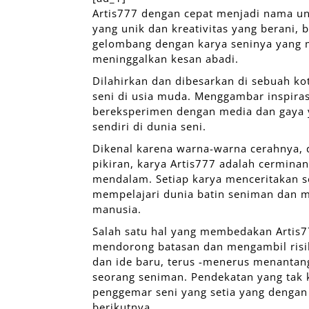
Artis777 dengan cepat menjadi nama un
yang unik dan kreativitas yang berani,
gelombang dengan karya seninya yang
meninggalkan kesan abadi.
Dilahirkan dan dibesarkan di sebuah ko
seni di usia muda. Menggambar inspirasi
bereksperimen dengan media dan gaya
sendiri di dunia seni.
Dikenal karena warna-warna cerahnya, 
pikiran, karya Artis777 adalah cermin
mendalam. Setiap karya menceritakan 
mempelajari dunia batin seniman dan 
manusia.
Salah satu hal yang membedakan Artis7
mendorong batasan dan mengambil risik
dan ide baru, terus -menerus menanta
seorang seniman. Pendekatan yang tak 
penggemar seni yang setia yang dengan
berikutnya.