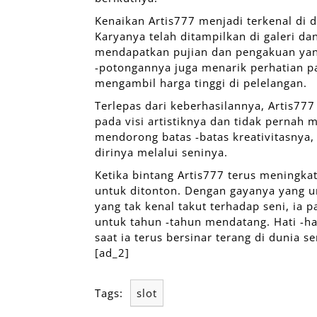
Kenaikan Artis777 menjadi terkenal di 
Karyanya telah ditampilkan di galeri d
mendapatkan pujian dan pengakuan yang 
-potongannya juga menarik perhatian p
mengambil harga tinggi di pelelangan.
Terlepas dari keberhasilannya, Artis77
pada visi artistiknya dan tidak pernah 
mendorong batas -batas kreativitasnya,
dirinya melalui seninya.
Ketika bintang Artis777 terus meningkat
untuk ditonton. Dengan gayanya yang un
yang tak kenal takut terhadap seni, ia
untuk tahun -tahun mendatang. Hati -ha
saat ia terus bersinar terang di dunia se
[ad_2]
Tags:
slot