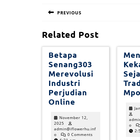
Post
PREVIOUS
navigation
Previous
post:
Related Post
Betapa
Men
Senang303
Kek
Merevolusi
Sej
Industri
Trad
Perjudian
Mpo
Betapa
Online
Senang303
Ja
November 12,
Merevolusi
admi
November
2025
adm
o
Industri
12,
admin@iflowerhu.inf
2:
admin@iflowerhu.info
2025
o
0 Comments
Perjudian