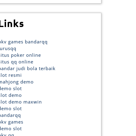
Links
pkv games bandarqq
jurusqq
situs poker online
situs qq online
bandar judi bola terbaik
slot resmi
mahjong demo
demo slot
slot demo
slot demo maxwin
demo slot
bandarqq
pkv games
demo slot
pkv qq