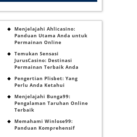
Menjelajahi Ahlicasino:
Panduan Utama Anda untuk
Permainan Online
Temukan Sensasi
JurusCasino: Destinasi
Permainan Terbaik Anda
Pengertian Plisbet: Yang
Perlu Anda Ketahui
Menjelajahi Bunga99:
Pengalaman Taruhan Online
Terbaik
Memahami Winlose99:
Panduan Komprehensif