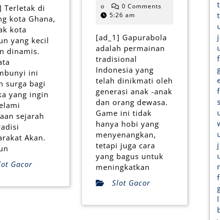
2025
admin@iflowerhu.info
o
0 Comments
] Terletak di
untuk
5:26 am
ng kota Ghana,
Game
tak kota
[ad_1] Gapurabola
Tradisi
n yang kecil
adalah permainan
 dinamis.
Indones
tradisional
ata
ini
Indonesia yang
mbunyi ini
telah dinikmati oleh
h surga bagi
generasi anak -anak
a yang ingin
dan orang dewasa.
elami
Game ini tidak
aan sejarah
hanya hobi yang
radisi
menyenangkan,
rakat Akan.
tetapi juga cara
un
yang bagus untuk
ot Gacor
meningkatkan
Slot Gacor