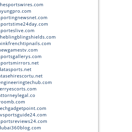
thesportswires.com
hyungpro.com
sportingnewsnet.com
sportstime24day.com
sporteslive.com
theblingblingshields.com
pinkfrenchtipnails.com
newgamestv.com
sportsgallerys.com
sportsmirrors.net
datasports.net
atasehirescortu.net
engineeringtechub.com
jerryescorts.com
attorneylegal.co
voomb.com
techgadgetpoint.com
tvsportsguide24.com
sportsreviews24.com
dubai360blog.com