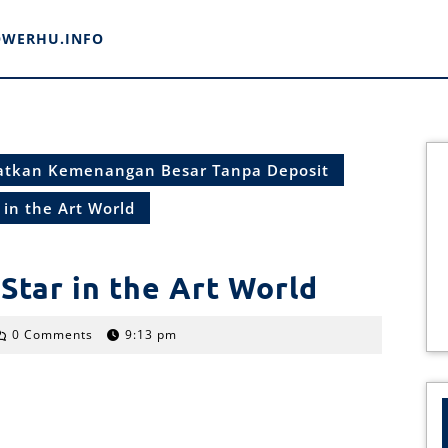
OWERHU.INFO
apatkan Kemenangan Besar Tanpa Deposit
 in the Art World
 Star in the Art World
in@iflowerhu.info
0 Comments
9:13 pm