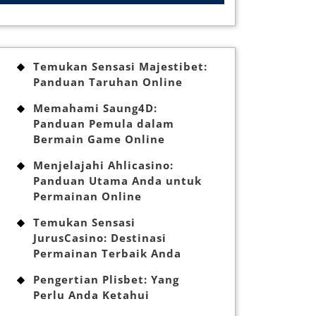
Temukan Sensasi Majestibet:
Panduan Taruhan Online
Memahami Saung4D:
Panduan Pemula dalam
Bermain Game Online
Menjelajahi Ahlicasino:
Panduan Utama Anda untuk
Permainan Online
Temukan Sensasi
JurusCasino: Destinasi
Permainan Terbaik Anda
Pengertian Plisbet: Yang
Perlu Anda Ketahui