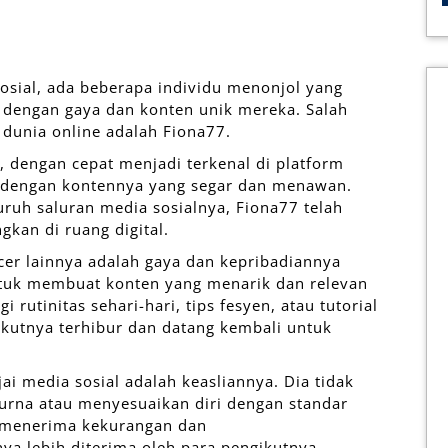
osial, ada beberapa individu menonjol yang
 dengan gaya dan konten unik mereka. Salah
dunia online adalah Fiona77.
, dengan cepat menjadi terkenal di platform
e dengan kontennya yang segar dan menawan.
luruh saluran media sosialnya, Fiona77 telah
kan di ruang digital.
er lainnya adalah gaya dan kepribadiannya
tuk membuat konten yang menarik dan relevan
 rutinitas sehari-hari, tips fesyen, atau tutorial
ikutnya terhibur dan datang kembali untuk
i media sosial adalah keasliannya. Dia tidak
urna atau menyesuaikan diri dengan standar
a menerima kekurangan dan
 lebih diterima oleh para pengikutnya.