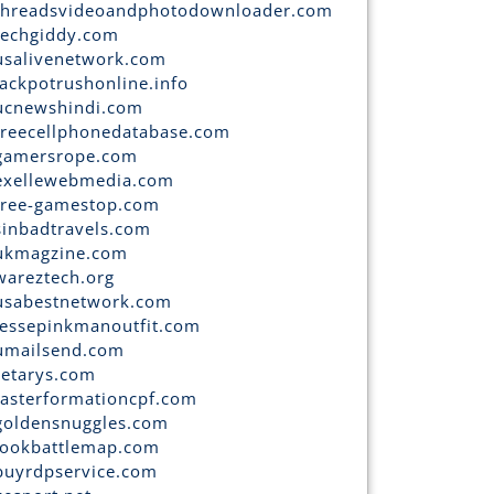
threadsvideoandphotodownloader.com
techgiddy.com
usalivenetwork.com
jackpotrushonline.info
ucnewshindi.com
freecellphonedatabase.com
gamersrope.com
exellewebmedia.com
free-gamestop.com
sinbadtravels.com
ukmagzine.com
wareztech.org
usabestnetwork.com
jessepinkmanoutfit.com
umailsend.com
retarys.com
fasterformationcpf.com
goldensnuggles.com
lookbattlemap.com
buyrdpservice.com