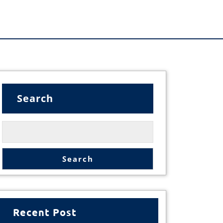
Search
Search
Recent Post