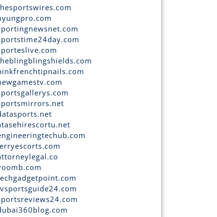
thesportswires.com
hyungpro.com
sportingnewsnet.com
sportstime24day.com
sporteslive.com
theblingblingshields.com
pinkfrenchtipnails.com
newgamestv.com
sportsgallerys.com
sportsmirrors.net
datasports.net
atasehirescortu.net
engineeringtechub.com
jerryescorts.com
attorneylegal.co
voomb.com
techgadgetpoint.com
tvsportsguide24.com
sportsreviews24.com
dubai360blog.com