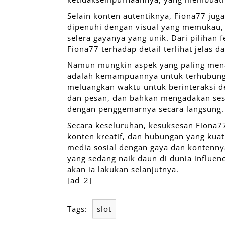
Selain konten autentiknya, Fiona77 ju
dipenuhi dengan visual yang memukau,
selera gayanya yang unik. Dari pilihan
Fiona77 terhadap detail terlihat jelas d
Namun mungkin aspek yang paling menar
adalah kemampuannya untuk terhubung 
meluangkan waktu untuk berinteraksi 
dan pesan, dan bahkan mengadakan sesi
dengan penggemarnya secara langsung.
Secara keseluruhan, kesuksesan Fiona77
konten kreatif, dan hubungan yang kua
media sosial dengan gaya dan kontennya
yang sedang naik daun di dunia influen
akan ia lakukan selanjutnya.
[ad_2]
Tags:
slot