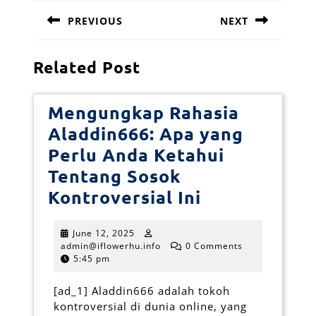
navigation
PREVIOUS
NEXT
Previous
Next
post:
post:
Related Post
Mengungkap Rahasia
Aladdin666: Apa yang
Perlu Anda Ketahui
Tentang Sosok
Mengungka
Kontroversial Ini
Rahasia
June
June 12, 2025
Aladdin666:
12,
admin@iflowerhu.info
admin@iflowerhu.info
0 Comments
Apa
2025
5:45 pm
yang
[ad_1] Aladdin666 adalah tokoh
Perlu
kontroversial di dunia online, yang