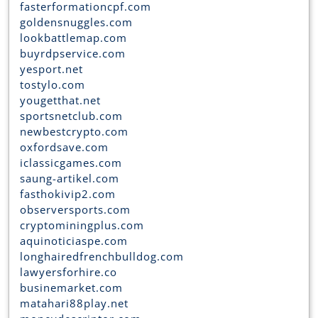
fasterformationcpf.com
goldensnuggles.com
lookbattlemap.com
buyrdpservice.com
yesport.net
tostylo.com
yougetthat.net
sportsnetclub.com
newbestcrypto.com
oxfordsave.com
iclassicgames.com
saung-artikel.com
fasthokivip2.com
observersports.com
cryptominingplus.com
aquinoticiaspe.com
longhairedfrenchbulldog.com
lawyersforhire.co
businemarket.com
matahari88play.net