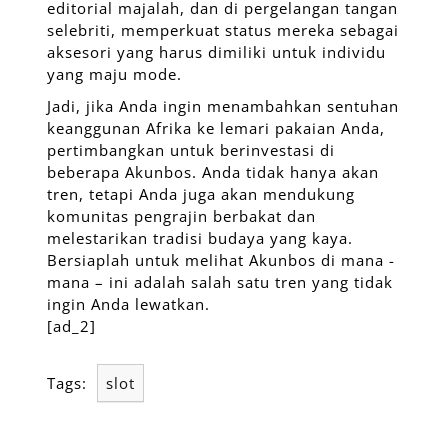
editorial majalah, dan di pergelangan tangan
selebriti, memperkuat status mereka sebagai
aksesori yang harus dimiliki untuk individu
yang maju mode.
Jadi, jika Anda ingin menambahkan sentuhan
keanggunan Afrika ke lemari pakaian Anda,
pertimbangkan untuk berinvestasi di
beberapa Akunbos. Anda tidak hanya akan
tren, tetapi Anda juga akan mendukung
komunitas pengrajin berbakat dan
melestarikan tradisi budaya yang kaya.
Bersiaplah untuk melihat Akunbos di mana -
mana – ini adalah salah satu tren yang tidak
ingin Anda lewatkan.
[ad_2]
Tags:
slot
Post