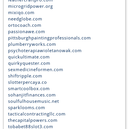
microgridpower.org
mixiqo.com
needglobe.com
ortocoach.com
passionawe.com
pittsburghpaintingprofessionals.com
plumberryworks.com
psychoterapiawioletanowak.com
quickultimate.com
quirkyquester.com
sexmedicineformen.com
shiftripple.com
slotterpercaya.co
smartcoolbox.com
sohanjitfinances.com
soulfulhousemusic.net
sparklooms.com
tacticalcontractingllc.com
thecapitalpowers.com
tobabet88slot3.com