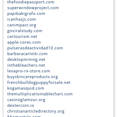
thefoodiepassport.com
superwindowproject.com
papibakigrafo.com
icanhazjs.com
canimpact.org
goviralstudy.com
cartourism.net
apple-cores.com
pulserasdeactividad10.com
barbaracarlotti.com
desktopmining.net
inthebleachers.net
lexapro-rx-store.com
buyskincareproducts.org
frenchbulldogpuppyforsale.net
kogamasquid.com
themultiplicationtablechart.com
casinoglamour.org
dextercoin.io
christianarticledirectory.org
5homestyle.com