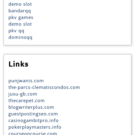
demo slot
bandarqq
pkv games
demo slot
pkv qq
dominoqq
Links
punjwanis.com
the-parcs-clematiscondos.com
jusu-gb.com
thecarepet.com
blogwriterplus.com
guestpostingseo.com
casinogambitpro.info
pokerplaymasters.info
courseoncourse.com