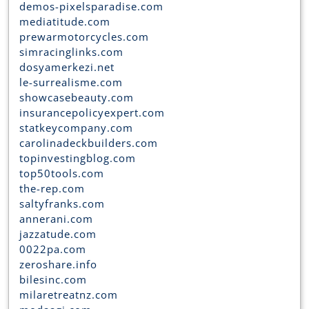
demos-pixelsparadise.com
mediatitude.com
prewarmotorcycles.com
simracinglinks.com
dosyamerkezi.net
le-surrealisme.com
showcasebeauty.com
insurancepolicyexpert.com
statkeycompany.com
carolinadeckbuilders.com
topinvestingblog.com
top50tools.com
the-rep.com
saltyfranks.com
annerani.com
jazzatude.com
0022pa.com
zeroshare.info
bilesinc.com
milaretreatnz.com