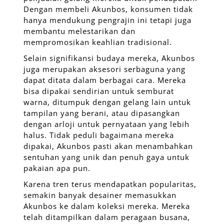
Dengan membeli Akunbos, konsumen tidak
hanya mendukung pengrajin ini tetapi juga
membantu melestarikan dan
mempromosikan keahlian tradisional.
Selain signifikansi budaya mereka, Akunbos
juga merupakan aksesori serbaguna yang
dapat ditata dalam berbagai cara. Mereka
bisa dipakai sendirian untuk semburat
warna, ditumpuk dengan gelang lain untuk
tampilan yang berani, atau dipasangkan
dengan arloji untuk pernyataan yang lebih
halus. Tidak peduli bagaimana mereka
dipakai, Akunbos pasti akan menambahkan
sentuhan yang unik dan penuh gaya untuk
pakaian apa pun.
Karena tren terus mendapatkan popularitas,
semakin banyak desainer memasukkan
Akunbos ke dalam koleksi mereka. Mereka
telah ditampilkan dalam peragaan busana,