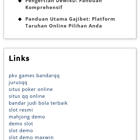
Pengertian Dewi4D: Panduan
Komprehensif
Panduan Utama Gajibet: Platform
Taruhan Online Pilihan Anda
Links
pkv games bandarqq
jurusqq
situs poker online
situs qq online
bandar judi bola terbaik
slot resmi
mahjong demo
demo slot
slot demo
slot demo maxwin