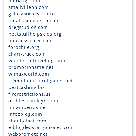
modaagi.com
smallvilleph.com
galiciasuroeste.info
batallasdeguerra.com
dregstudios.com
neatstuffhelpskids.org
moraessoccer.com
forochile.org
chart-track.com
wonderfultraveling.com
promocioname.net
wimaxworld.com
freeonlinecricketgames.net
bestcashing.biz
firerestrictions.us
archiesbrooklyn.com
muambeiros.net
infozblog.com
chonbaihat.com
elblogdeoscargonzalez.com
webpromote.net