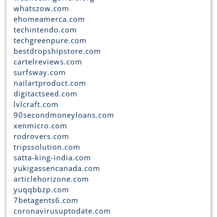
whatszow.com
ehomeamerca.com
techintendo.com
techgreenpure.com
bestdropshipstore.com
cartelreviews.com
surfsway.com
nailartproduct.com
digitactseed.com
lvlcraft.com
90secondmoneyloans.com
xenmicro.com
rodrovers.com
tripssolution.com
satta-king-india.com
yukigassencanada.com
articlehorizone.com
yuqqbbzp.com
7betagents6.com
coronavirusuptodate.com