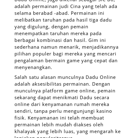
adalah permainan judi Cina yang telah ada
selama berabad -abad. Permainan ini
melibatkan taruhan pada hasil tiga dadu
yang digulung, dengan pemain
menempatkan taruhan mereka pada
berbagai kombinasi dan hasil. Gim ini
sederhana namun menarik, menjadikannya
pilihan populer bagi mereka yang mencari
pengalaman bermain game yang cepat dan
menyenangkan.
Salah satu alasan munculnya Dadu Online
adalah aksesibilitas permainan. Dengan
munculnya platform game online, pemain
sekarang dapat menikmati Dadu secara
online dari kenyamanan rumah mereka
sendiri, tanpa perlu mengunjungi kasino
fisik. Kenyamanan ini telah membuat
permainan lebih mudah diakses oleh
khalayak yang lebih luas, yang mengarah ke