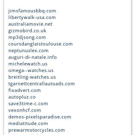
jimsfamousbbq.com
libertywalk-usa.com
australiamovie.net
gizmobird.co.uk
mp3djsong.com
coursdanglaistoulouse.com
neptunuslex.com
auguri-di-natale.info
michelewatch.us
omega--watches.us
breitling-watches.us
tgarnettcentrallautoads.com
fixadvert.com
autopluz.co
save3time-c.com
vexonhcf.com
demos-pixelsparadise.com
mediatitude.com
prewarmotorcycles.com