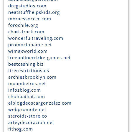
dregstudios.com
neatstuffhelpskids.org
moraessoccer.com
forochile.org
chart-track.com
wonderfultraveling.com
promocioname.net
wimaxworld.com
freeonlinecricketgames.net
bestcashing.biz
firerestrictions.us
archiesbrooklyn.com
muambeiros.net
infozblog.com
chonbaihat.com
elblogdeoscargonzalez.com
webpromote.net
steroids-store.co
arteydecoracion.net
fithog.com