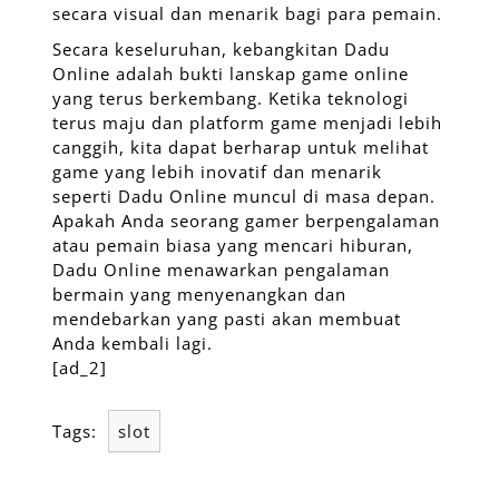
secara visual dan menarik bagi para pemain.
Secara keseluruhan, kebangkitan Dadu
Online adalah bukti lanskap game online
yang terus berkembang. Ketika teknologi
terus maju dan platform game menjadi lebih
canggih, kita dapat berharap untuk melihat
game yang lebih inovatif dan menarik
seperti Dadu Online muncul di masa depan.
Apakah Anda seorang gamer berpengalaman
atau pemain biasa yang mencari hiburan,
Dadu Online menawarkan pengalaman
bermain yang menyenangkan dan
mendebarkan yang pasti akan membuat
Anda kembali lagi.
[ad_2]
Tags:
slot
Post