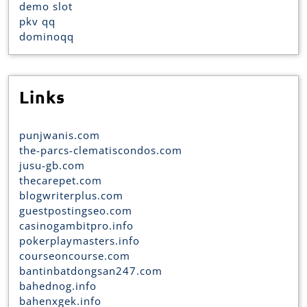
demo slot
pkv qq
dominoqq
Links
punjwanis.com
the-parcs-clematiscondos.com
jusu-gb.com
thecarepet.com
blogwriterplus.com
guestpostingseo.com
casinogambitpro.info
pokerplaymasters.info
courseoncourse.com
bantinbatdongsan247.com
bahednog.info
bahenxgek.info