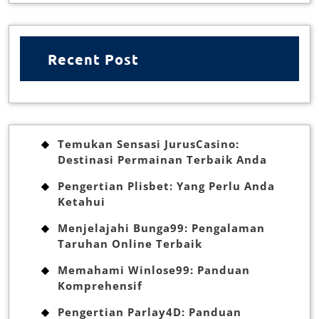
Recent Post
Temukan Sensasi JurusCasino:
Destinasi Permainan Terbaik Anda
Pengertian Plisbet: Yang Perlu Anda
Ketahui
Menjelajahi Bunga99: Pengalaman
Taruhan Online Terbaik
Memahami Winlose99: Panduan
Komprehensif
Pengertian Parlay4D: Panduan