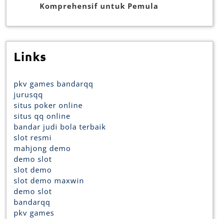
Komprehensif untuk Pemula
Links
pkv games bandarqq
jurusqq
situs poker online
situs qq online
bandar judi bola terbaik
slot resmi
mahjong demo
demo slot
slot demo
slot demo maxwin
demo slot
bandarqq
pkv games