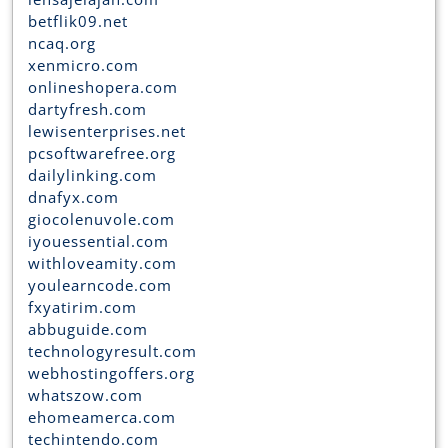
betflik09.net
ncaq.org
xenmicro.com
onlineshopera.com
dartyfresh.com
lewisenterprises.net
pcsoftwarefree.org
dailylinking.com
dnafyx.com
giocolenuvole.com
iyouessential.com
withloveamity.com
youlearncode.com
fxyatirim.com
abbuguide.com
technologyresult.com
webhostingoffers.org
whatszow.com
ehomeamerca.com
techintendo.com