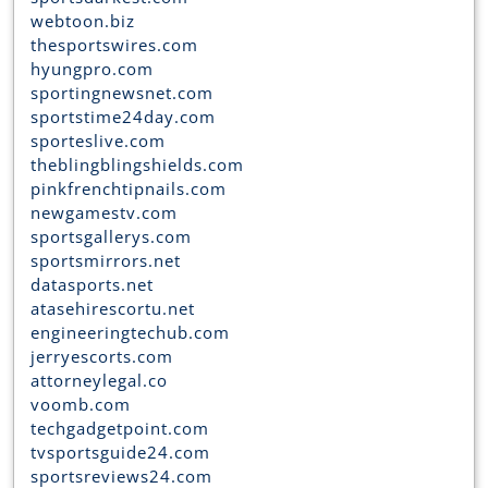
webtoon.biz
thesportswires.com
hyungpro.com
sportingnewsnet.com
sportstime24day.com
sporteslive.com
theblingblingshields.com
pinkfrenchtipnails.com
newgamestv.com
sportsgallerys.com
sportsmirrors.net
datasports.net
atasehirescortu.net
engineeringtechub.com
jerryescorts.com
attorneylegal.co
voomb.com
techgadgetpoint.com
tvsportsguide24.com
sportsreviews24.com