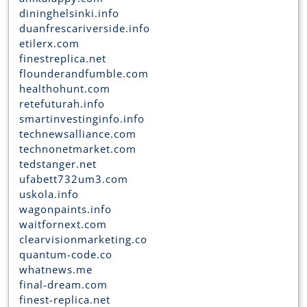
dininghelsinki.info
duanfrescariverside.info
etilerx.com
finestreplica.net
flounderandfumble.com
healthohunt.com
retefuturah.info
smartinvestinginfo.info
technewsalliance.com
technonetmarket.com
tedstanger.net
ufabett732um3.com
uskola.info
wagonpaints.info
waitfornext.com
clearvisionmarketing.co
quantum-code.co
whatnews.me
final-dream.com
finest-replica.net