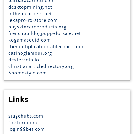
barbaracarlotti.com
desktopmining.net
inthebleachers.net
lexapro-rx-store.com
buyskincareproducts.org
frenchbulldogpuppyforsale.net
kogamasquid.com
themultiplicationtablechart.com
casinoglamour.org
dextercoin.io
christianarticledirectory.org
5homestyle.com
Links
stagehubs.com
1x2forum.net
login99bet.com