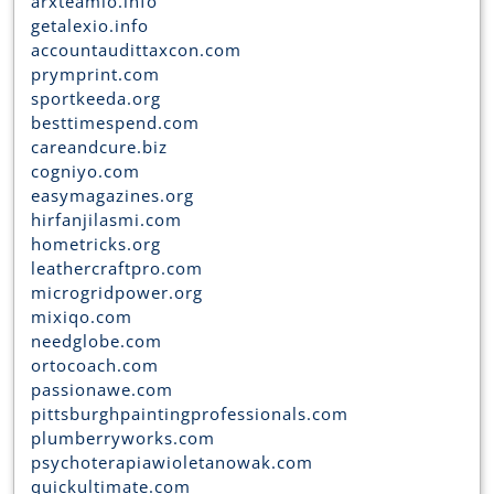
arxteamio.info
getalexio.info
accountaudittaxcon.com
prymprint.com
sportkeeda.org
besttimespend.com
careandcure.biz
cogniyo.com
easymagazines.org
hirfanjilasmi.com
hometricks.org
leathercraftpro.com
microgridpower.org
mixiqo.com
needglobe.com
ortocoach.com
passionawe.com
pittsburghpaintingprofessionals.com
plumberryworks.com
psychoterapiawioletanowak.com
quickultimate.com