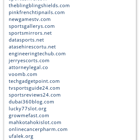
theblingblingshields.com
pinkfrenchtipnails.com
newgamestv.com
sportsgallerys.com
sportsmirrors.net
datasports.net
atasehirescortu.net
engineeringtechub.com
jerryescorts.com
attorneylegal.co
voomb.com
techgadgetpoint.com
tvsportsguide24.com
sportsreviews24.com
dubai360blog.com
lucky77slot.org
growmefast.com
mahkotahokislot.com
onlinecancerpharm.com
ufalek.org