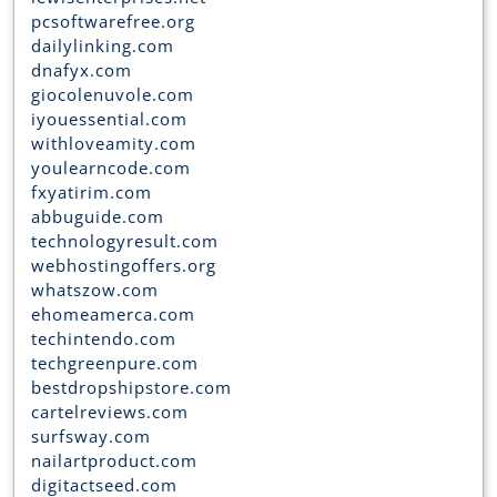
pcsoftwarefree.org
dailylinking.com
dnafyx.com
giocolenuvole.com
iyouessential.com
withloveamity.com
youlearncode.com
fxyatirim.com
abbuguide.com
technologyresult.com
webhostingoffers.org
whatszow.com
ehomeamerca.com
techintendo.com
techgreenpure.com
bestdropshipstore.com
cartelreviews.com
surfsway.com
nailartproduct.com
digitactseed.com