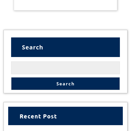
Search
Search
Recent Post