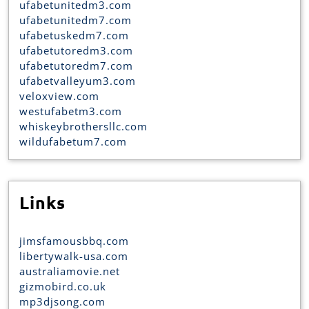
ufabetunitedm3.com
ufabetunitedm7.com
ufabetuskedm7.com
ufabetutoredm3.com
ufabetutoredm7.com
ufabetvalleyum3.com
veloxview.com
westufabetm3.com
whiskeybrothersllc.com
wildufabetum7.com
Links
jimsfamousbbq.com
libertywalk-usa.com
australiamovie.net
gizmobird.co.uk
mp3djsong.com