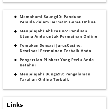
Memahami Saung4D: Panduan
Pemula dalam Bermain Game Online
Menjelajahi Ahlicasino: Panduan
Utama Anda untuk Permainan Online
Temukan Sensasi JurusCasino:
Destinasi Permainan Terbaik Anda
Pengertian Plisbet: Yang Perlu Anda
Ketahui
Menjelajahi Bunga99: Pengalaman
Taruhan Online Terbaik
Links