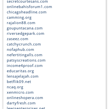
secretcourtesans.com
onlinebahisforum1.com
chicagoheadline.com
camming.org
rajalion88.com
goupuntacana.com
riversedgepark.com
zaseez.com
catchycrunch.com
nofaphub.com
nefertitingalls.com
patsyscreations.com
income4proof.com
educaritas.org
lensajelajah.com
betflik09.net
ncaq.org
xenmicro.com
onlineshopera.com
dartyfresh.com
lewisenterprises.net