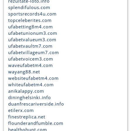
rezultate-loto.info
splendifulous.com
sportsrecords4u.com
topceleberites.com
ufabetting8m4.com
ufabetunionum3.com
ufabetvalueum3.com
ufabetvaultm7.com
ufabetvillageum7.com
ufabetvoicem3.com
waveufabetm4.com
wayang88.net
websiteufabetm4.com
whiteufabetm4.com
anikalappy.com
dininghelsinki.info
duanfrescariverside.info
etilerx.com
finestreplica.net
flounderandfumble.com
healthohunt.com