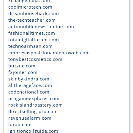
xchangeindia.com
coolmicrotech.com
dreamhousehack.com
the-techteacher.com
automobilenews-online.com
fashionalltimes.com
totaldigitalforum.com
technoarmaan.com
empresasposicionamientoweb.com
tonybestcosmetics.com
buzznc.com
fxjoiner.com
skinbykindra.com
alltherageface.com
codenational.com
progameexplorer.com
rockislandroastery.com
directselling-pro.com
revenuealarm.com
lurab.com
ignitioncoilguide.com