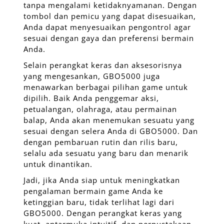
tanpa mengalami ketidaknyamanan. Dengan
tombol dan pemicu yang dapat disesuaikan,
Anda dapat menyesuaikan pengontrol agar
sesuai dengan gaya dan preferensi bermain
Anda.
Selain perangkat keras dan aksesorisnya
yang mengesankan, GBO5000 juga
menawarkan berbagai pilihan game untuk
dipilih. Baik Anda penggemar aksi,
petualangan, olahraga, atau permainan
balap, Anda akan menemukan sesuatu yang
sesuai dengan selera Anda di GBO5000. Dan
dengan pembaruan rutin dan rilis baru,
selalu ada sesuatu yang baru dan menarik
untuk dinantikan.
Jadi, jika Anda siap untuk meningkatkan
pengalaman bermain game Anda ke
ketinggian baru, tidak terlihat lagi dari
GBO5000. Dengan perangkat keras yang