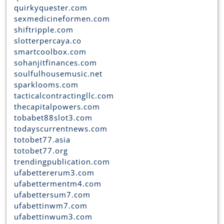
quirkyquester.com
sexmedicineformen.com
shiftripple.com
slotterpercaya.co
smartcoolbox.com
sohanjitfinances.com
soulfulhousemusic.net
sparklooms.com
tacticalcontractingllc.com
thecapitalpowers.com
tobabet88slot3.com
todayscurrentnews.com
totobet77.asia
totobet77.org
trendingpublication.com
ufabettererum3.com
ufabettermentm4.com
ufabettersum7.com
ufabettinwm7.com
ufabettinwum3.com