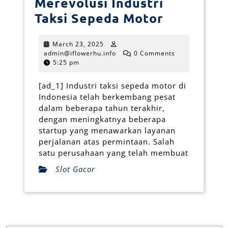
Merevolusi Industri
Bangkitn
Taksi Sepeda Motor
Ojol69:
March
March 23, 2025
Bagaiman
23,
admin@iflowerhu.info
admin@iflowerhu.info
0 Comments
Startup
2025
5:25 pm
Indonesia
[ad_1] Industri taksi sepeda motor di
Ini
Indonesia telah berkembang pesat
Merevolu
dalam beberapa tahun terakhir,
dengan meningkatnya beberapa
Industri
startup yang menawarkan layanan
Taksi
perjalanan atas permintaan. Salah
Sepeda
satu perusahaan yang telah membuat
Motor
Slot Gacor