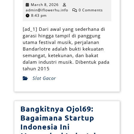
March
March 8, 2026
Band
8,
admin@iflowerhu.info
admin@iflowerhu.info
0 Comments
ke
2026
8:43 pm
Pang
[ad_1] Dari awal yang sederhana di
Utama
garasi hingga tampil di panggung
Perja
utama festival musik, perjalanan
Bandarlotre adalah bukti kekuatan
Banda
semangat, ketekunan, dan bakat
dalam industri musik. Dibentuk pada
tahun 2015
Slot Gacor
Bangkitnya Ojol69:
Bagaimana Startup
Indonesia Ini