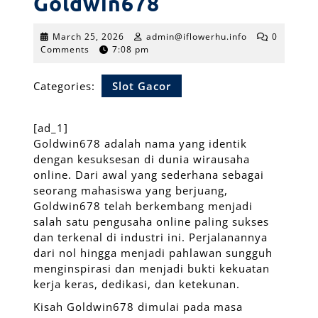
Goldwin678
March
admin@iflowerh
March 25, 2026
admin@iflowerhu.info
0
25,
Comments
7:08 pm
2026
Categories:
Slot Gacor
[ad_1]
Goldwin678 adalah nama yang identik
dengan kesuksesan di dunia wirausaha
online. Dari awal yang sederhana sebagai
seorang mahasiswa yang berjuang,
Goldwin678 telah berkembang menjadi
salah satu pengusaha online paling sukses
dan terkenal di industri ini. Perjalanannya
dari nol hingga menjadi pahlawan sungguh
menginspirasi dan menjadi bukti kekuatan
kerja keras, dedikasi, dan ketekunan.
Kisah Goldwin678 dimulai pada masa