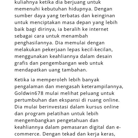
kuliahnya ketika dia berjuang untuk
memenuhi kebutuhan hidupnya. Dengan
sumber daya yang terbatas dan keinginan
untuk menciptakan masa depan yang lebih
baik bagi dirinya, ia beralih ke internet
sebagai cara untuk menambah
penghasilannya. Dia memulai dengan
melakukan pekerjaan lepas kecil-kecilan,
menggunakan keahliannya dalam desain
grafis dan pengembangan web untuk
mendapatkan uang tambahan.
Ketika ia memperoleh lebih banyak
pengalaman dan mengasah keterampilannya,
Goldwin678 mulai melihat peluang untuk
pertumbuhan dan ekspansi di ruang online.
Dia mulai berinvestasi dalam kursus online
dan program pelatihan untuk lebih
mengembangkan pengetahuan dan
keahliannya dalam pemasaran digital dan e-
commerce. Dengan tekad dan kerja keras,