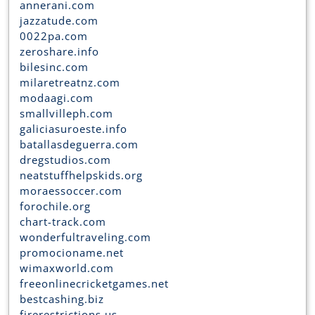
annerani.com
jazzatude.com
0022pa.com
zeroshare.info
bilesinc.com
milaretreatnz.com
modaagi.com
smallvilleph.com
galiciasuroeste.info
batallasdeguerra.com
dregstudios.com
neatstuffhelpskids.org
moraessoccer.com
forochile.org
chart-track.com
wonderfultraveling.com
promocioname.net
wimaxworld.com
freeonlinecricketgames.net
bestcashing.biz
firerestrictions.us