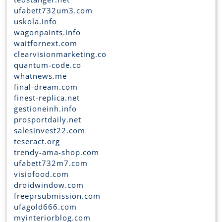
ufabett732um3.com
uskola.info
wagonpaints.info
waitfornext.com
clearvisionmarketing.co
quantum-code.co
whatnews.me
final-dream.com
finest-replica.net
gestioneinh.info
prosportdaily.net
salesinvest22.com
teseract.org
trendy-ama-shop.com
ufabett732m7.com
visiofood.com
droidwindow.com
freeprsubmission.com
ufagold666.com
myinteriorblog.com