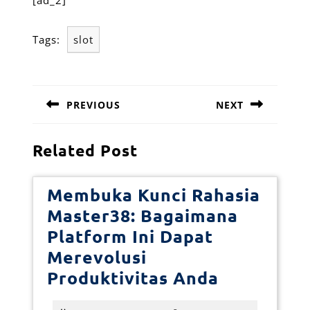
[ad_2]
Tags:
slot
Post
navigation
PREVIOUS
NEXT
Previous
Next
post:
post:
Related Post
Membuka Kunci Rahasia
Master38: Bagaimana
Platform Ini Dapat
Merevolusi
Membuka
Produktivitas Anda
Kunci