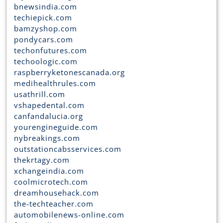
bnewsindia.com
techiepick.com
bamzyshop.com
pondycars.com
techonfutures.com
techoologic.com
raspberryketonescanada.org
medihealthrules.com
usathrill.com
vshapedental.com
canfandalucia.org
yourengineguide.com
nybreakings.com
outstationcabsservices.com
thekrtagy.com
xchangeindia.com
coolmicrotech.com
dreamhousehack.com
the-techteacher.com
automobilenews-online.com