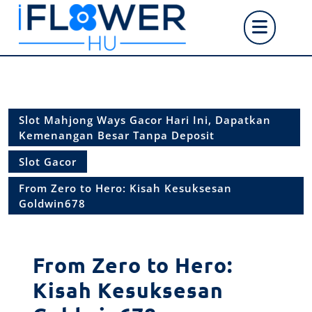
Skip
Op
to
content
But
Slot Mahjong Ways Gacor Hari Ini, Dapatkan
Kemenangan Besar Tanpa Deposit
Slot Gacor
From Zero to Hero: Kisah Kesuksesan
Goldwin678
From Zero to Hero:
Kisah Kesuksesan