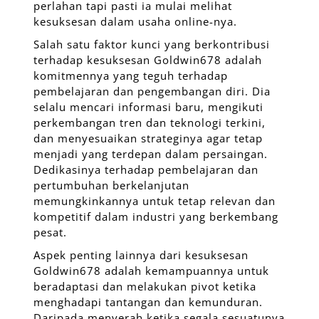
perlahan tapi pasti ia mulai melihat
kesuksesan dalam usaha online-nya.
Salah satu faktor kunci yang berkontribusi
terhadap kesuksesan Goldwin678 adalah
komitmennya yang teguh terhadap
pembelajaran dan pengembangan diri. Dia
selalu mencari informasi baru, mengikuti
perkembangan tren dan teknologi terkini,
dan menyesuaikan strateginya agar tetap
menjadi yang terdepan dalam persaingan.
Dedikasinya terhadap pembelajaran dan
pertumbuhan berkelanjutan
memungkinkannya untuk tetap relevan dan
kompetitif dalam industri yang berkembang
pesat.
Aspek penting lainnya dari kesuksesan
Goldwin678 adalah kemampuannya untuk
beradaptasi dan melakukan pivot ketika
menghadapi tantangan dan kemunduran.
Daripada menyerah ketika segala sesuatunya