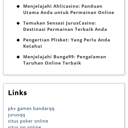
Menjelajahi Ahlicasino: Panduan
Utama Anda untuk Permainan Online
Temukan Sensasi JurusCasino:
Destinasi Permainan Terbaik Anda
Pengertian Plisbet: Yang Perlu Anda
Ketahui
Menjelajahi Bunga99: Pengalaman
Taruhan Online Terbaik
Links
pkv games bandarqq
jurusqq
situs poker online
situs qq online