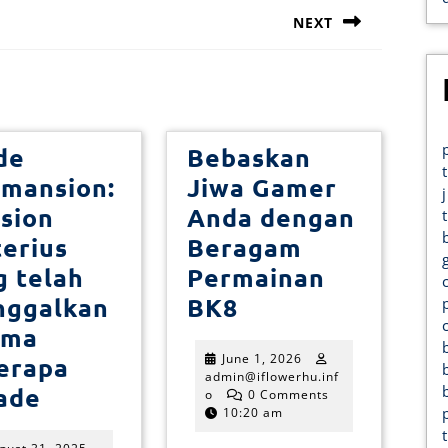
NEXT
Next
post:
de
Bebaskan
amansion:
Jiwa Gamer
sion
Anda dengan
terius
Beragam
g telah
Permainan
Bebaskan
inggalkan
BK8
Jiwa
ama
June
June 1, 2026
Gamer
erapa
1,
admin@iflowerhu.inf
Inside
Anda
ade
admin@iflowerhu.info
2026
o
0 Comments
10:20 am
Ligamansion:
dengan
August