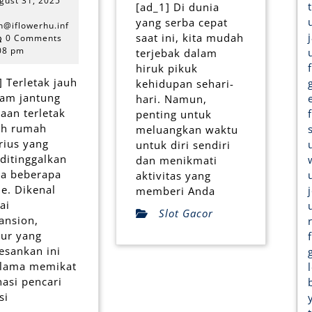
gust 31, 2025
Mansion
Beragam
[ad_1] Di dunia
31,
Misterius
yang serba cepat
Permainan
2025
n@iflowerhu.inf
saat ini, kita mudah
in@iflowerhu.info
0 Comments
yang
BK8
08 pm
terjebak dalam
telah
hiruk pikuk
] Terletak jauh
kehidupan sehari-
ditinggalkan
lam jantung
hari. Namun,
selama
aan terletak
penting untuk
beberapa
ah rumah
meluangkan waktu
rius yang
untuk diri sendiri
dekade
 ditinggalkan
dan menikmati
a beberapa
aktivitas yang
e. Dikenal
memberi Anda
ai
Slot Gacor
ansion,
tur yang
sankan ini
 lama memikat
nasi pencari
si