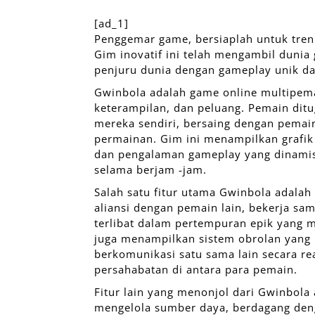
[ad_1]
Penggemar game, bersiaplah untuk tren
Gim inovatif ini telah mengambil dunia
penjuru dunia dengan gameplay unik da
Gwinbola adalah game online multipem
keterampilan, dan peluang. Pemain dit
mereka sendiri, bersaing dengan pemai
permainan. Gim ini menampilkan grafik 
dan pengalaman gameplay yang dinamis
selama berjam -jam.
Salah satu fitur utama Gwinbola adala
aliansi dengan pemain lain, bekerja s
terlibat dalam pertempuran epik yang m
juga menampilkan sistem obrolan yang
berkomunikasi satu sama lain secara 
persahabatan di antara para pemain.
Fitur lain yang menonjol dari Gwinbol
mengelola sumber daya, berdagang den