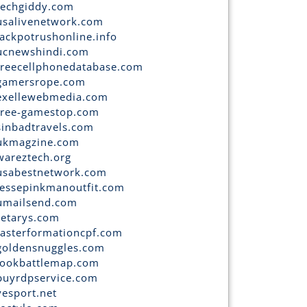
techgiddy.com
usalivenetwork.com
jackpotrushonline.info
ucnewshindi.com
freecellphonedatabase.com
gamersrope.com
exellewebmedia.com
free-gamestop.com
sinbadtravels.com
ukmagzine.com
wareztech.org
usabestnetwork.com
jessepinkmanoutfit.com
umailsend.com
retarys.com
fasterformationcpf.com
goldensnuggles.com
lookbattlemap.com
buyrdpservice.com
yesport.net