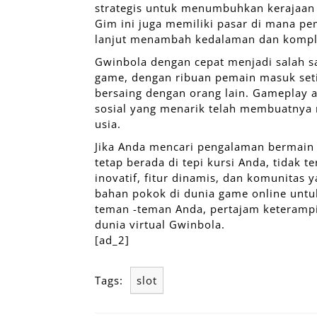
strategis untuk menumbuhkan kerajaan
Gim ini juga memiliki pasar di mana p
lanjut menambah kedalaman dan kompl
Gwinbola dengan cepat menjadi salah s
game, dengan ribuan pemain masuk seti
bersaing dengan orang lain. Gameplay a
sosial yang menarik telah membuatnya m
usia.
Jika Anda mencari pengalaman bermain
tetap berada di tepi kursi Anda, tidak t
inovatif, fitur dinamis, dan komunitas
bahan pokok di dunia game online untu
teman -teman Anda, pertajam keterampi
dunia virtual Gwinbola.
[ad_2]
Tags:
slot