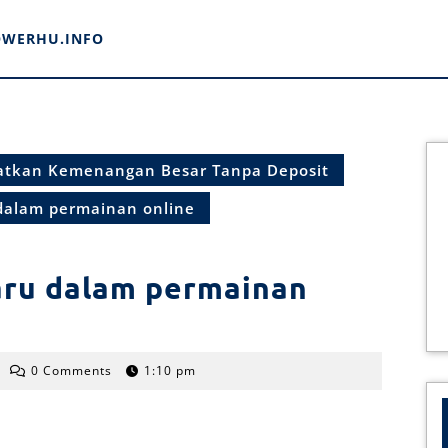
OWERHU.INFO
apatkan Kemenangan Besar Tanpa Deposit
 dalam permainan online
aru dalam permainan
admin@iflowerhu.info
0 Comments
1:10 pm