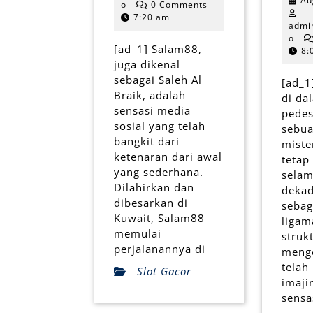
sederhana
Au
admin@iflowerhu.info
2025
o
0 Comments
7:20 am
hingga
admi
adm
o
ketenaran
[ad_1] Salam88,
8:
juga dikenal
media
sebagai Saleh Al
[ad_1
sosial:
Braik, adalah
di da
kisah
sensasi media
pedes
sosial yang telah
salam88
sebu
bangkit dari
miste
ketenaran dari awal
tetap
yang sederhana.
selam
Dilahirkan dan
dekad
dibesarkan di
sebag
Kuwait, Salam88
ligam
memulai
struk
perjalanannya di
menge
telah
Slot Gacor
imaji
sensa