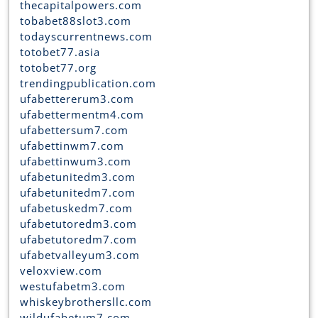
thecapitalpowers.com
tobabet88slot3.com
todayscurrentnews.com
totobet77.asia
totobet77.org
trendingpublication.com
ufabettererum3.com
ufabettermentm4.com
ufabettersum7.com
ufabettinwm7.com
ufabettinwum3.com
ufabetunitedm3.com
ufabetunitedm7.com
ufabetuskedm7.com
ufabetutoredm3.com
ufabetutoredm7.com
ufabetvalleyum3.com
veloxview.com
westufabetm3.com
whiskeybrothersllc.com
wildufabetum7.com