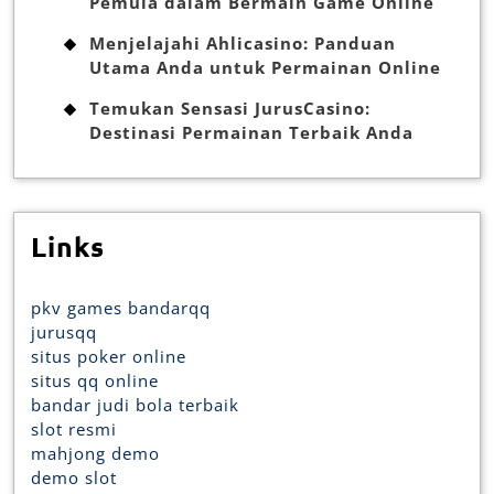
Pemula dalam Bermain Game Online
Menjelajahi Ahlicasino: Panduan
Utama Anda untuk Permainan Online
Temukan Sensasi JurusCasino:
Destinasi Permainan Terbaik Anda
Links
pkv games bandarqq
jurusqq
situs poker online
situs qq online
bandar judi bola terbaik
slot resmi
mahjong demo
demo slot