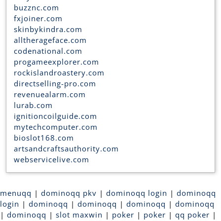
buzznc.com
fxjoiner.com
skinbykindra.com
alltherageface.com
codenational.com
progameexplorer.com
rockislandroastery.com
directselling-pro.com
revenuealarm.com
lurab.com
ignitioncoilguide.com
mytechcomputer.com
bioslot168.com
artsandcraftsauthority.com
webservicelive.com
menuqq
|
dominoqq pkv
|
dominoqq login
|
dominoqq
login
|
dominoqq
|
dominoqq
|
dominoqq
|
dominoqq
|
dominoqq
|
slot maxwin
|
poker
|
poker
|
qq poker
|