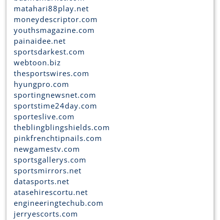
matahari88play.net
moneydescriptor.com
youthsmagazine.com
painaidee.net
sportsdarkest.com
webtoon.biz
thesportswires.com
hyungpro.com
sportingnewsnet.com
sportstime24day.com
sporteslive.com
theblingblingshields.com
pinkfrenchtipnails.com
newgamestv.com
sportsgallerys.com
sportsmirrors.net
datasports.net
atasehirescortu.net
engineeringtechub.com
jerryescorts.com