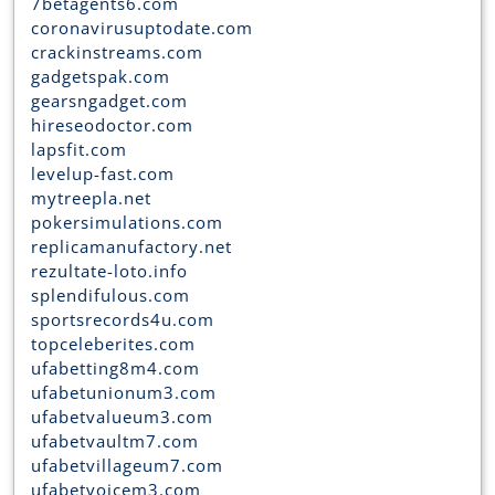
7betagents6.com
coronavirusuptodate.com
crackinstreams.com
gadgetspak.com
gearsngadget.com
hireseodoctor.com
lapsfit.com
levelup-fast.com
mytreepla.net
pokersimulations.com
replicamanufactory.net
rezultate-loto.info
splendifulous.com
sportsrecords4u.com
topceleberites.com
ufabetting8m4.com
ufabetunionum3.com
ufabetvalueum3.com
ufabetvaultm7.com
ufabetvillageum7.com
ufabetvoicem3.com