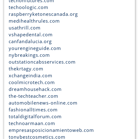
techonfutures.com
techoologic.com
raspberryketonescanada.org
medihealthrules.com
usathrill.com
vshapedental.com
canfandalucia.org
yourengineguide.com
nybreakings.com
outstationcabsservices.com
thekrtagy.com
xchangeindia.com
coolmicrotech.com
dreamhousehack.com
the-techteacher.com
automobilenews-online.com
fashionalltimes.com
totaldigitalforum.com
technoarmaan.com
empresasposicionamientoweb.com
tonybestcosmetics.com