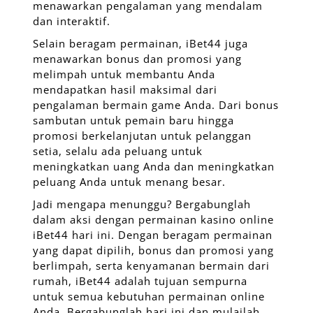
menawarkan pengalaman yang mendalam
dan interaktif.
Selain beragam permainan, iBet44 juga
menawarkan bonus dan promosi yang
melimpah untuk membantu Anda
mendapatkan hasil maksimal dari
pengalaman bermain game Anda. Dari bonus
sambutan untuk pemain baru hingga
promosi berkelanjutan untuk pelanggan
setia, selalu ada peluang untuk
meningkatkan uang Anda dan meningkatkan
peluang Anda untuk menang besar.
Jadi mengapa menunggu? Bergabunglah
dalam aksi dengan permainan kasino online
iBet44 hari ini. Dengan beragam permainan
yang dapat dipilih, bonus dan promosi yang
berlimpah, serta kenyamanan bermain dari
rumah, iBet44 adalah tujuan sempurna
untuk semua kebutuhan permainan online
Anda. Bergabunglah hari ini dan mulailah