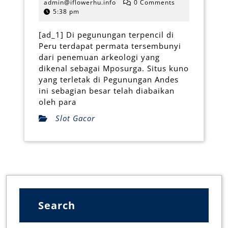
25,
admin@iflowerhu.info
admin@iflowerhu.info
0 Comments
Penemuan
2026
5:38 pm
Arkeologi
[ad_1] Di pegunungan terpencil di
Peru terdapat permata tersembunyi
dari penemuan arkeologi yang
dikenal sebagai Mposurga. Situs kuno
yang terletak di Pegunungan Andes
ini sebagian besar telah diabaikan
oleh para
Slot Gacor
Search