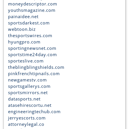
moneydescriptor.com
youthsmagazine.com
painaidee.net
sportsdarkest.com
webtoon.biz
thesportswires.com
hyungpro.com
sportingnewsnet.com
sportstime24day.com
sporteslive.com
theblingblingshields.com
pinkfrenchtipnails.com
newgamestv.com
sportsgallerys.com
sportsmirrors.net
datasports.net
atasehirescortu.net
engineeringtechub.com
jerryescorts.com
attorneylegal.co