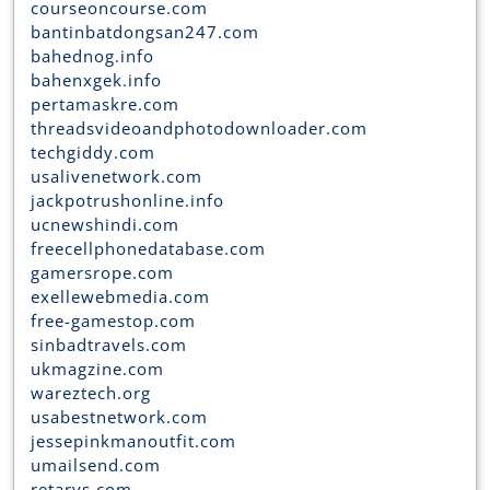
courseoncourse.com
bantinbatdongsan247.com
bahednog.info
bahenxgek.info
pertamaskre.com
threadsvideoandphotodownloader.com
techgiddy.com
usalivenetwork.com
jackpotrushonline.info
ucnewshindi.com
freecellphonedatabase.com
gamersrope.com
exellewebmedia.com
free-gamestop.com
sinbadtravels.com
ukmagzine.com
wareztech.org
usabestnetwork.com
jessepinkmanoutfit.com
umailsend.com
retarys.com