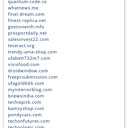
quantum-code.co
whatnews.me
final-dream.com
finest-replica.net
gestioneinh.info
prosportdaily.net
salesinvest22.com
teseract.org
trendy-ama-shop.com
ufabett732m7.com
visiofood.com
droidwindow.com
freeprsubmission.com
ufagold666.com
myinteriorblog.com
bnewsindia.com
techiepick.com
bamzyshop.com
pondycars.com
techonfutures.com
techoologic.com