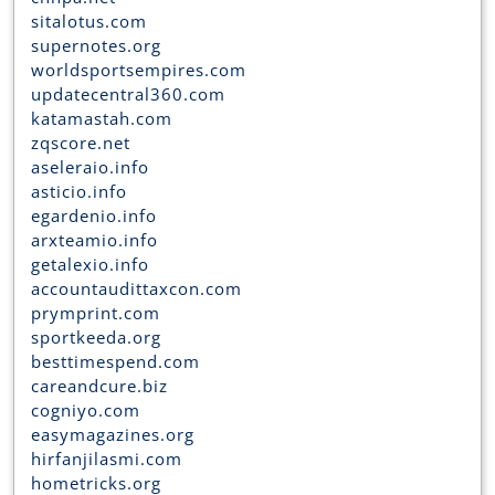
sitalotus.com
supernotes.org
worldsportsempires.com
updatecentral360.com
katamastah.com
zqscore.net
aseleraio.info
asticio.info
egardenio.info
arxteamio.info
getalexio.info
accountaudittaxcon.com
prymprint.com
sportkeeda.org
besttimespend.com
careandcure.biz
cogniyo.com
easymagazines.org
hirfanjilasmi.com
hometricks.org