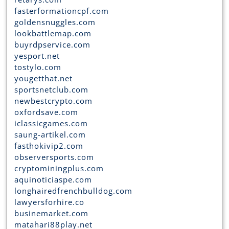
fasterformationcpf.com
goldensnuggles.com
lookbattlemap.com
buyrdpservice.com
yesport.net
tostylo.com
yougetthat.net
sportsnetclub.com
newbestcrypto.com
oxfordsave.com
iclassicgames.com
saung-artikel.com
fasthokivip2.com
observersports.com
cryptominingplus.com
aquinoticiaspe.com
longhairedfrenchbulldog.com
lawyersforhire.co
businemarket.com
matahari88play.net