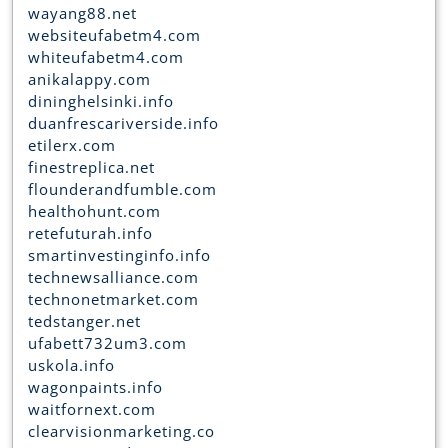
wayang88.net
websiteufabetm4.com
whiteufabetm4.com
anikalappy.com
dininghelsinki.info
duanfrescariverside.info
etilerx.com
finestreplica.net
flounderandfumble.com
healthohunt.com
retefuturah.info
smartinvestinginfo.info
technewsalliance.com
technonetmarket.com
tedstanger.net
ufabett732um3.com
uskola.info
wagonpaints.info
waitfornext.com
clearvisionmarketing.co