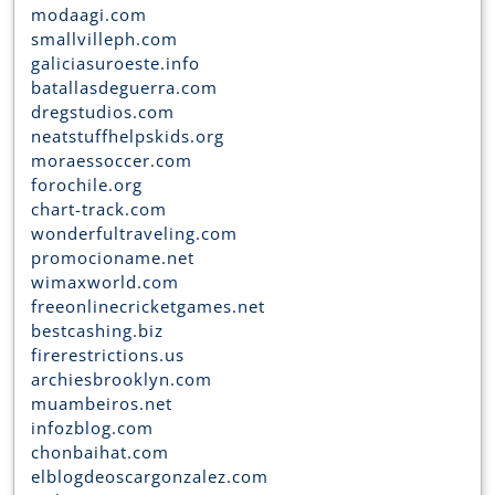
modaagi.com
smallvilleph.com
galiciasuroeste.info
batallasdeguerra.com
dregstudios.com
neatstuffhelpskids.org
moraessoccer.com
forochile.org
chart-track.com
wonderfultraveling.com
promocioname.net
wimaxworld.com
freeonlinecricketgames.net
bestcashing.biz
firerestrictions.us
archiesbrooklyn.com
muambeiros.net
infozblog.com
chonbaihat.com
elblogdeoscargonzalez.com