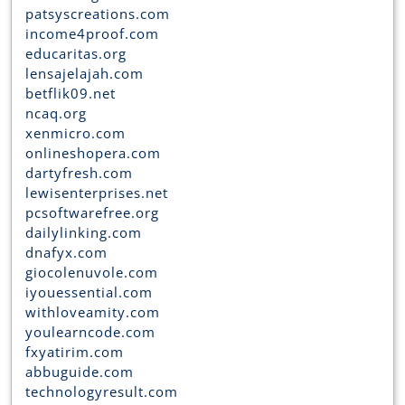
patsyscreations.com
income4proof.com
educaritas.org
lensajelajah.com
betflik09.net
ncaq.org
xenmicro.com
onlineshopera.com
dartyfresh.com
lewisenterprises.net
pcsoftwarefree.org
dailylinking.com
dnafyx.com
giocolenuvole.com
iyouessential.com
withloveamity.com
youlearncode.com
fxyatirim.com
abbuguide.com
technologyresult.com