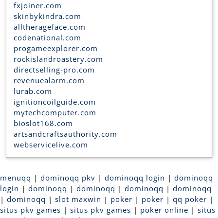
fxjoiner.com
skinbykindra.com
alltherageface.com
codenational.com
progameexplorer.com
rockislandroastery.com
directselling-pro.com
revenuealarm.com
lurab.com
ignitioncoilguide.com
mytechcomputer.com
bioslot168.com
artsandcraftsauthority.com
webservicelive.com
menuqq
|
dominoqq pkv
|
dominoqq login
|
dominoqq
login
|
dominoqq
|
dominoqq
|
dominoqq
|
dominoqq
|
dominoqq
|
slot maxwin
|
poker
|
poker
|
qq poker
|
situs pkv games
|
situs pkv games
|
poker online
|
situs