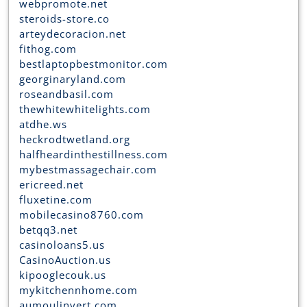
webpromote.net
steroids-store.co
arteydecoracion.net
fithog.com
bestlaptopbestmonitor.com
georginaryland.com
roseandbasil.com
thewhitewhitelights.com
atdhe.ws
heckrodtwetland.org
halfheardinthestillness.com
mybestmassagechair.com
ericreed.net
fluxetine.com
mobilecasino8760.com
betqq3.net
casinoloans5.us
CasinoAuction.us
kipooglecouk.us
mykitchennhome.com
aumoulinvert.com