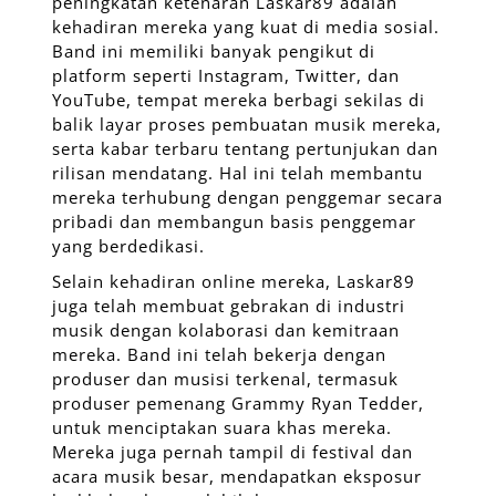
peningkatan ketenaran Laskar89 adalah
kehadiran mereka yang kuat di media sosial.
Band ini memiliki banyak pengikut di
platform seperti Instagram, Twitter, dan
YouTube, tempat mereka berbagi sekilas di
balik layar proses pembuatan musik mereka,
serta kabar terbaru tentang pertunjukan dan
rilisan mendatang. Hal ini telah membantu
mereka terhubung dengan penggemar secara
pribadi dan membangun basis penggemar
yang berdedikasi.
Selain kehadiran online mereka, Laskar89
juga telah membuat gebrakan di industri
musik dengan kolaborasi dan kemitraan
mereka. Band ini telah bekerja dengan
produser dan musisi terkenal, termasuk
produser pemenang Grammy Ryan Tedder,
untuk menciptakan suara khas mereka.
Mereka juga pernah tampil di festival dan
acara musik besar, mendapatkan eksposur