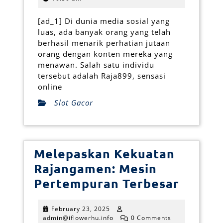
Media
[ad_1] Di dunia media sosial yang
Sosial
luas, ada banyak orang yang telah
Demi
berhasil menarik perhatian jutaan
orang dengan konten mereka yang
menawan. Salah satu individu
tersebut adalah Raja899, sensasi
online
Slot Gacor
Melepaskan Kekuatan
Rajangamen: Mesin
Melep
Pertempuran Terbesar
Kekua
February
February 23, 2025
Rajan
23,
admin@iflowerhu.info
admin@iflowerhu.info
0 Comments