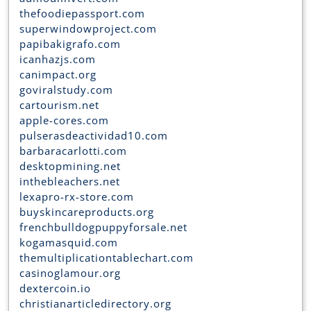
thefoodiepassport.com
superwindowproject.com
papibakigrafo.com
icanhazjs.com
canimpact.org
goviralstudy.com
cartourism.net
apple-cores.com
pulserasdeactividad10.com
barbaracarlotti.com
desktopmining.net
inthebleachers.net
lexapro-rx-store.com
buyskincareproducts.org
frenchbulldogpuppyforsale.net
kogamasquid.com
themultiplicationtablechart.com
casinoglamour.org
dextercoin.io
christianarticledirectory.org