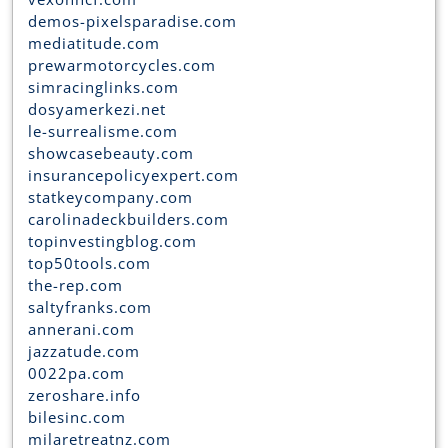
demos-pixelsparadise.com
mediatitude.com
prewarmotorcycles.com
simracinglinks.com
dosyamerkezi.net
le-surrealisme.com
showcasebeauty.com
insurancepolicyexpert.com
statkeycompany.com
carolinadeckbuilders.com
topinvestingblog.com
top50tools.com
the-rep.com
saltyfranks.com
annerani.com
jazzatude.com
0022pa.com
zeroshare.info
bilesinc.com
milaretreatnz.com