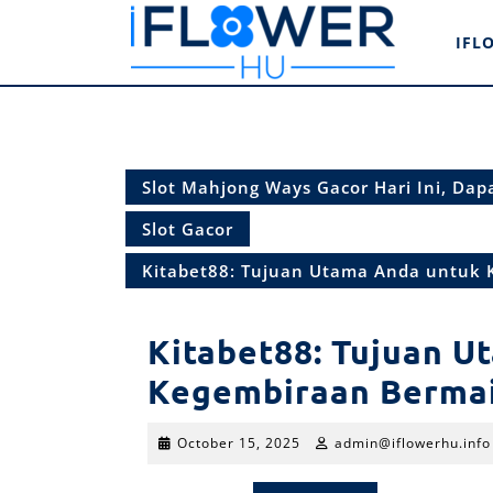
Skip
to
IFL
content
Slot Mahjong Ways Gacor Hari Ini, D
Slot Gacor
Kitabet88: Tujuan Utama Anda untuk
Kitabet88: Tujuan U
Kegembiraan Berma
October
October 15, 2025
admin@iflowerhu.info
15,
2025