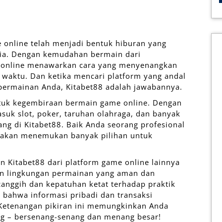
e online telah menjadi bentuk hiburan yang
usia. Dengan kemudahan bermain dari
 online menawarkan cara yang menyenangkan
waktu. Dan ketika mencari platform yang andal
permainan Anda, Kitabet88 adalah jawabannya.
ntuk kegembiraan bermain game online. Dengan
suk slot, poker, taruhan olahraga, dan banyak
ang di Kitabet88. Baik Anda seorang profesional
 akan menemukan banyak pilihan untuk
 Kitabet88 dari platform game online lainnya
n lingkungan permainan yang aman dan
canggih dan kepatuhan ketat terhadap praktik
a bahwa informasi pribadi dan transaksi
. Ketenangan pikiran ini memungkinkan Anda
ing – bersenang-senang dan menang besar!