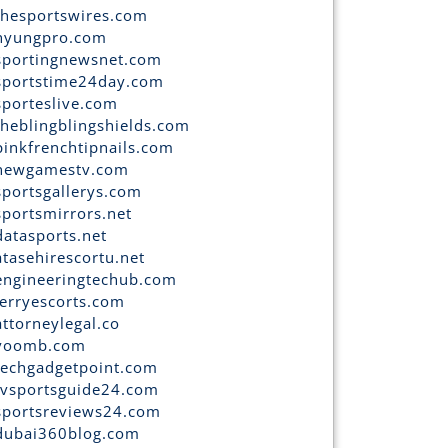
thesportswires.com
hyungpro.com
sportingnewsnet.com
sportstime24day.com
sporteslive.com
theblingblingshields.com
pinkfrenchtipnails.com
newgamestv.com
sportsgallerys.com
sportsmirrors.net
datasports.net
atasehirescortu.net
engineeringtechub.com
jerryescorts.com
attorneylegal.co
voomb.com
techgadgetpoint.com
tvsportsguide24.com
sportsreviews24.com
dubai360blog.com