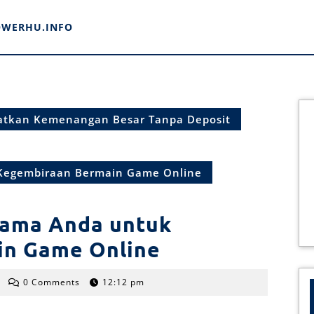
OWERHU.INFO
apatkan Kemenangan Besar Tanpa Deposit
 Kegembiraan Bermain Game Online
tama Anda untuk
in Game Online
admin@iflowerhu.info
0 Comments
12:12 pm