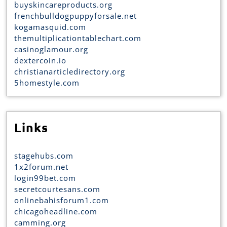
buyskincareproducts.org
frenchbulldogpuppyforsale.net
kogamasquid.com
themultiplicationtablechart.com
casinoglamour.org
dextercoin.io
christianarticledirectory.org
5homestyle.com
Links
stagehubs.com
1x2forum.net
login99bet.com
secretcourtesans.com
onlinebahisforum1.com
chicagoheadline.com
camming.org