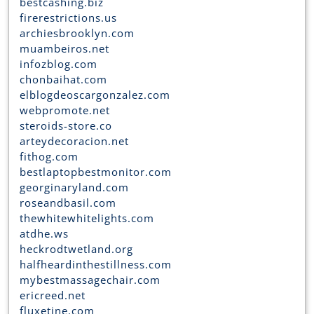
bestcashing.biz
firerestrictions.us
archiesbrooklyn.com
muambeiros.net
infozblog.com
chonbaihat.com
elblogdeoscargonzalez.com
webpromote.net
steroids-store.co
arteydecoracion.net
fithog.com
bestlaptopbestmonitor.com
georginaryland.com
roseandbasil.com
thewhitewhitelights.com
atdhe.ws
heckrodtwetland.org
halfheardinthestillness.com
mybestmassagechair.com
ericreed.net
fluxetine.com