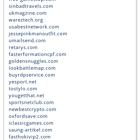
sinbadtravels.com
ukmagzine.com
wareztech.org
usabestnetwork.com
jessepinkmanoutfit.com
umailsend.com
retarys.com
fasterformationcpf.com
goldensnuggles.com
lookbattlemap.com
buyrdpservice.com
yesport.net
tostylo.com
yougetthat.net
sportsnetclub.com
newbestcrypto.com
oxfordsave.com
iclassicgames.com
saung-artikel.com
fasthokivip2.com