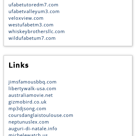
ufabetutoredm7.com
ufabetvalleyum3.com
veloxview.com
westufabetm3.com
whiskeybrothersllc.com
wildufabetum7.com
Links
jimsfamousbbq.com
libertywalk-usa.com
australiamovie.net
gizmobird.co.uk
mp3djsong.com
coursdanglaistoulouse.com
neptunuslex.com
auguri-di-natale.info
michelewatch.us