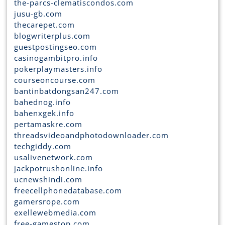
the-parcs-clematiscondos.com
jusu-gb.com
thecarepet.com
blogwriterplus.com
guestpostingseo.com
casinogambitpro.info
pokerplaymasters.info
courseoncourse.com
bantinbatdongsan247.com
bahednog.info
bahenxgek.info
pertamaskre.com
threadsvideoandphotodownloader.com
techgiddy.com
usalivenetwork.com
jackpotrushonline.info
ucnewshindi.com
freecellphonedatabase.com
gamersrope.com
exellewebmedia.com
free-gamestop.com