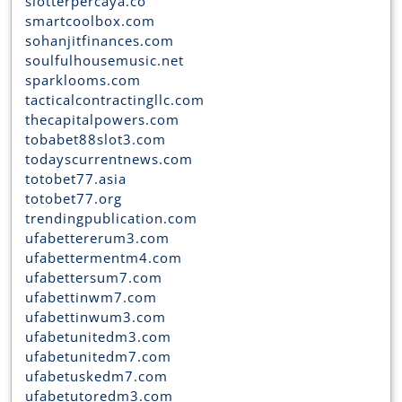
slotterpercaya.co
smartcoolbox.com
sohanjitfinances.com
soulfulhousemusic.net
sparklooms.com
tacticalcontractingllc.com
thecapitalpowers.com
tobabet88slot3.com
todayscurrentnews.com
totobet77.asia
totobet77.org
trendingpublication.com
ufabettererum3.com
ufabettermentm4.com
ufabettersum7.com
ufabettinwm7.com
ufabettinwum3.com
ufabetunitedm3.com
ufabetunitedm7.com
ufabetuskedm7.com
ufabetutoredm3.com