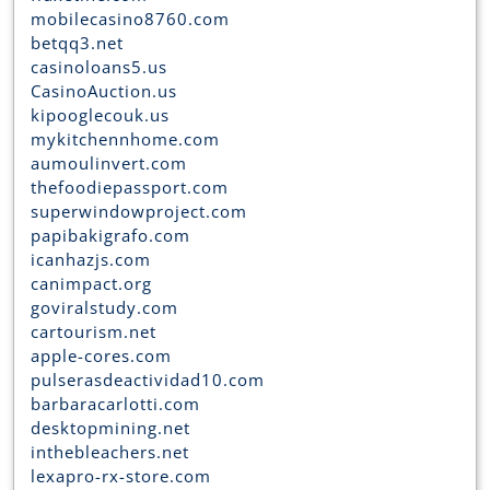
mobilecasino8760.com
betqq3.net
casinoloans5.us
CasinoAuction.us
kipooglecouk.us
mykitchennhome.com
aumoulinvert.com
thefoodiepassport.com
superwindowproject.com
papibakigrafo.com
icanhazjs.com
canimpact.org
goviralstudy.com
cartourism.net
apple-cores.com
pulserasdeactividad10.com
barbaracarlotti.com
desktopmining.net
inthebleachers.net
lexapro-rx-store.com