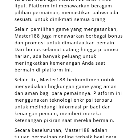
liput. Platform ini menawarkan beragam
pilihan permainan, memastikan bahwa ada
sesuatu untuk dinikmati semua orang.
Selain pemilihan game yang mengesankan,
Master188 juga menawarkan berbagai bonus
dan promosi untuk dimanfaatkan pemain.
Dari bonus selamat datang hingga promosi
harian, ada banyak peluang untuk
meningkatkan kemenangan Anda saat
bermain di platform ini.
Selain itu, Master188 berkomitmen untuk
menyediakan lingkungan game yang aman
dan aman bagi para pemainnya. Platform ini
menggunakan teknologi enkripsi terbaru
untuk melindungi informasi pribadi dan
keuangan pemain, memberi mereka
ketenangan pikiran saat mereka bermain.
Secara keseluruhan, Master188 adalah
tujuan permainan online terbaik bagi para