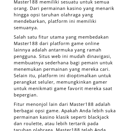
Master188 memiliki sesuatu untuk semua
orang. Dari permainan kasino yang menarik
hingga opsi taruhan olahraga yang
mendebarkan, platform ini memiliki
semuanya.
Salah satu fitur utama yang membedakan
Master188 dari platform game online
lainnya adalah antarmuka yang ramah
pengguna. Situs web ini mudah dinavigasi,
membuatnya sederhana bagi pemain untuk
menemukan permainan yang mereka cari.
Selain itu, platform ini dioptimalkan untuk
perangkat seluler, memungkinkan gamer
untuk menikmati game favorit mereka saat
bepergian.
Fitur menonjol lain dari Master188 adalah
berbagai opsi game. Apakah Anda lebih suka
permainan kasino klasik seperti blackjack
dan roulette, atau lebih tertarik pada
taruhan olahraga, Master188 telah Anda