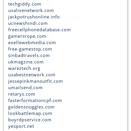
techgiddy.com
usalivenetwork.com
jackpotrushonline.info
ucnewshindi.com
freecellphonedatabase.com
gamersrope.com
exellewebmedia.com
free-gamestop.com
sinbadtravels.com
ukmagzine.com
wareztech.org
usabestnetwork.com
jessepinkmanoutfit.com
umailsend.com
retarys.com
fasterformationcpf.com
goldensnuggles.com
lookbattlemap.com
buyrdpservice.com
yesport.net