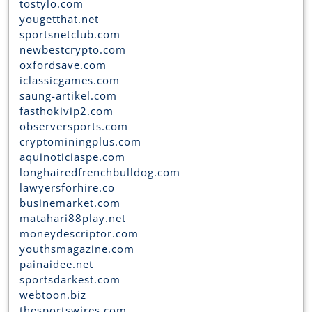
tostylo.com
yougetthat.net
sportsnetclub.com
newbestcrypto.com
oxfordsave.com
iclassicgames.com
saung-artikel.com
fasthokivip2.com
observersports.com
cryptominingplus.com
aquinoticiaspe.com
longhairedfrenchbulldog.com
lawyersforhire.co
businemarket.com
matahari88play.net
moneydescriptor.com
youthsmagazine.com
painaidee.net
sportsdarkest.com
webtoon.biz
thesportswires.com