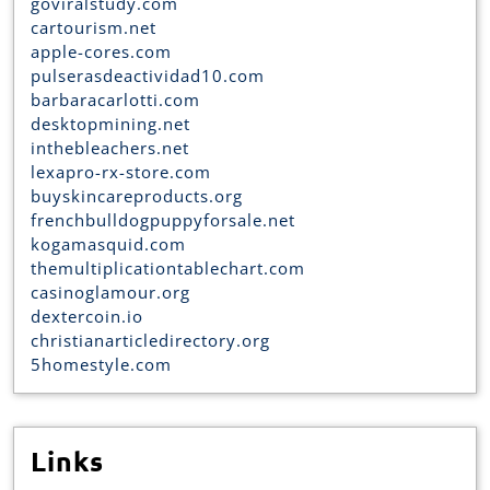
goviralstudy.com
cartourism.net
apple-cores.com
pulserasdeactividad10.com
barbaracarlotti.com
desktopmining.net
inthebleachers.net
lexapro-rx-store.com
buyskincareproducts.org
frenchbulldogpuppyforsale.net
kogamasquid.com
themultiplicationtablechart.com
casinoglamour.org
dextercoin.io
christianarticledirectory.org
5homestyle.com
Links