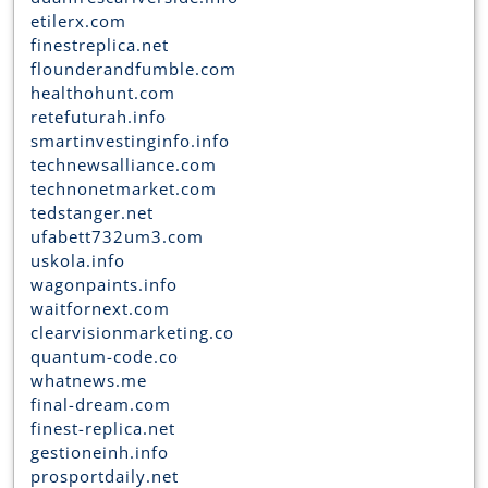
etilerx.com
finestreplica.net
flounderandfumble.com
healthohunt.com
retefuturah.info
smartinvestinginfo.info
technewsalliance.com
technonetmarket.com
tedstanger.net
ufabett732um3.com
uskola.info
wagonpaints.info
waitfornext.com
clearvisionmarketing.co
quantum-code.co
whatnews.me
final-dream.com
finest-replica.net
gestioneinh.info
prosportdaily.net