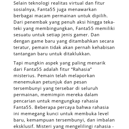
Selain teknologi realitas virtual dan fitur
sosialnya, Fanta55 juga menawarkan
berbagai macam permainan untuk dipilih.
Dari penembak yang penuh aksi hingga teka-
teki yang membingungkan, Fanta55 memiliki
sesuatu untuk setiap jenis gamer. Dan
dengan game baru yang ditambahkan secara
teratur, pemain tidak akan pernah kehabisan
tantangan baru untuk ditaklukkan.
Tapi mungkin aspek yang paling menarik
dari Fanta55 adalah fitur “Rahasia”
misterius. Pemain telah melaporkan
menemukan petunjuk dan pesan
tersembunyi yang tersebar di seluruh
permainan, memimpin mereka dalam
pencarian untuk mengungkap rahasia
Fanta55. Beberapa percaya bahwa rahasia
ini memegang kunci untuk membuka level
baru, kemampuan tersembunyi, dan imbalan
eksklusif. Misteri yang mengelilingi rahasia -