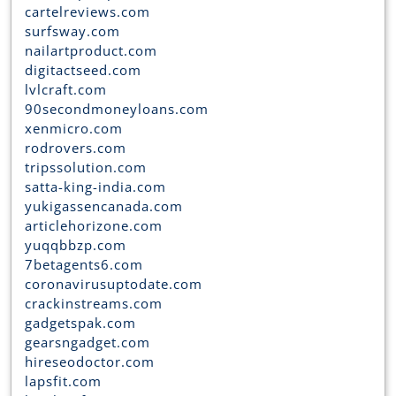
cartelreviews.com
surfsway.com
nailartproduct.com
digitactseed.com
lvlcraft.com
90secondmoneyloans.com
xenmicro.com
rodrovers.com
tripssolution.com
satta-king-india.com
yukigassencanada.com
articlehorizone.com
yuqqbbzp.com
7betagents6.com
coronavirusuptodate.com
crackinstreams.com
gadgetspak.com
gearsngadget.com
hireseodoctor.com
lapsfit.com