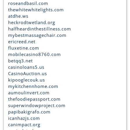
roseandbasil.com
thewhitewhitelights.com
atdhe.ws
heckrodtwetland.org
halfheardinthestillness.com
mybestmassagechair.com
ericreed.net
fluxetine.com
mobilecasino8760.com
betqq3.net
casinoloans5.us
CasinoAuction.us
kipooglecouk.us
mykitchennhome.com
aumoulinvert.com
thefoodiepassport.com
superwindowproject.com
papibakigrafo.com
icanhazjs.com
canimpact.org