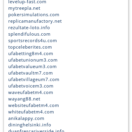
levelup-fast.com
mytreepla.net
pokersimulations.com
replicamanufactory.net
rezultate-loto.info
splendifulous.com
sportsrecords4u.com
topceleberites.com
ufabetting8m4.com
ufabetunionum3.com
ufabetvalueum3.com
ufabetvaultm7.com
ufabetvillageum7.com
ufabetvoicem3.com
waveufabetm4.com
wayang88.net
websiteufabetm4.com
whiteufabetm4.com
anikalappy.com
dininghelsinki.info
duanfrescariverside.info