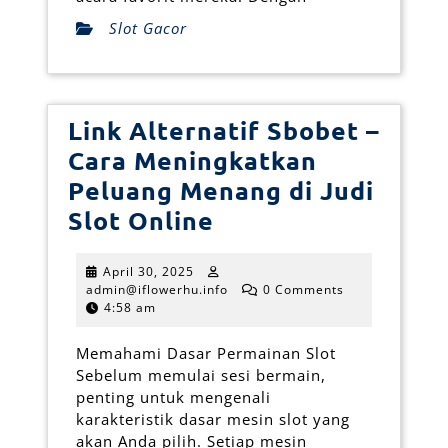
Slot Gacor
Link Alternatif Sbobet –
Cara Meningkatkan
Peluang Menang di Judi
Link
Slot Online
Alternatif
April
April 30, 2025
Sbobet
30,
admin@iflowerhu.info
admin@iflowerhu.info
0 Comments
–
2025
4:58 am
Cara
Memahami Dasar Permainan Slot
Meningkatkan
Sebelum memulai sesi bermain,
Peluang
penting untuk mengenali
karakteristik dasar mesin slot yang
Menang
akan Anda pilih. Setiap mesin