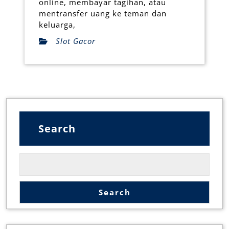
online, membayar tagihan, atau
mentransfer uang ke teman dan
keluarga,
Slot Gacor
Search
Search