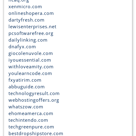
xenmicro.com
onlineshopera.com
dartyfresh.com
lewisenterprises.net
pcsoftwarefree.org
dailylinking.com
dnafyx.com
giocolenuvole.com
iyouessential.com
withloveamity.com
youlearncode.com
fxyatirim.com
abbuguide.com
technologyresult.com
webhostingoffers.org
whatszow.com
ehomeamerca.com
techintendo.com
techgreenpure.com
bestdropshipstore.com