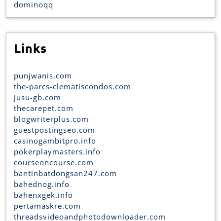
dominoqq
Links
punjwanis.com
the-parcs-clematiscondos.com
jusu-gb.com
thecarepet.com
blogwriterplus.com
guestpostingseo.com
casinogambitpro.info
pokerplaymasters.info
courseoncourse.com
bantinbatdongsan247.com
bahednog.info
bahenxgek.info
pertamaskre.com
threadsvideoandphotodownloader.com