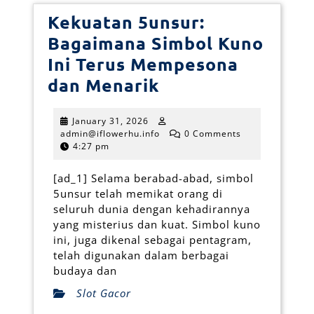
Kekuatan 5unsur:
Bagaimana Simbol Kuno
Ini Terus Mempesona
Kekuatan
dan Menarik
5unsur:
January
January 31, 2026
Bagaimana
31,
admin@iflowerhu.info
admin@iflowerhu.info
0 Comments
Simbol
2026
4:27 pm
Kuno
[ad_1] Selama berabad-abad, simbol
Ini
5unsur telah memikat orang di
Terus
seluruh dunia dengan kehadirannya
yang misterius dan kuat. Simbol kuno
Mempesona
ini, juga dikenal sebagai pentagram,
dan
telah digunakan dalam berbagai
Menarik
budaya dan
Slot Gacor