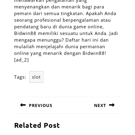
menawarkan pengalaman yang
menyenangkan dan menarik bagi para
pemain dari semua tingkatan. Apakah Anda
seorang profesional berpengalaman atau
pendatang baru di dunia game online,
Bidwin88 memiliki sesuatu untuk Anda. Jadi
mengapa menunggu? Daftar hari ini dan
mulailah menjelajahi dunia permainan
online yang menarik dengan Bidwin88!
[ad_2]
Tags:
slot
Post
navigation
PREVIOUS
NEXT
Previous
Next
post:
post:
Related Post