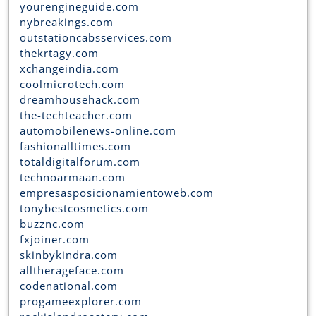
yourengineguide.com
nybreakings.com
outstationcabsservices.com
thekrtagy.com
xchangeindia.com
coolmicrotech.com
dreamhousehack.com
the-techteacher.com
automobilenews-online.com
fashionalltimes.com
totaldigitalforum.com
technoarmaan.com
empresasposicionamientoweb.com
tonybestcosmetics.com
buzznc.com
fxjoiner.com
skinbykindra.com
alltherageface.com
codenational.com
progameexplorer.com