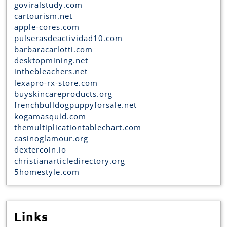
goviralstudy.com
cartourism.net
apple-cores.com
pulserasdeactividad10.com
barbaracarlotti.com
desktopmining.net
inthebleachers.net
lexapro-rx-store.com
buyskincareproducts.org
frenchbulldogpuppyforsale.net
kogamasquid.com
themultiplicationtablechart.com
casinoglamour.org
dextercoin.io
christianarticledirectory.org
5homestyle.com
Links