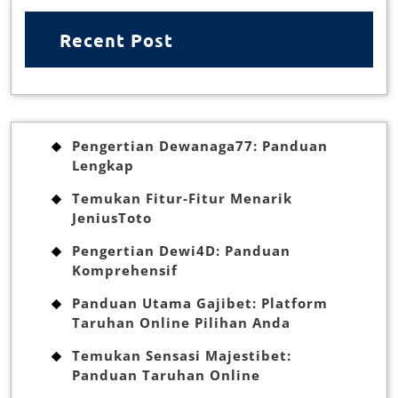
Recent Post
Pengertian Dewanaga77: Panduan
Lengkap
Temukan Fitur-Fitur Menarik
JeniusToto
Pengertian Dewi4D: Panduan
Komprehensif
Panduan Utama Gajibet: Platform
Taruhan Online Pilihan Anda
Temukan Sensasi Majestibet:
Panduan Taruhan Online