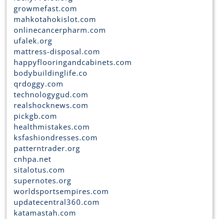
growmefast.com
mahkotahokislot.com
onlinecancerpharm.com
ufalek.org
mattress-disposal.com
happyflooringandcabinets.com
bodybuildinglife.co
qrdoggy.com
technologygud.com
realshocknews.com
pickgb.com
healthmistakes.com
ksfashiondresses.com
patterntrader.org
cnhpa.net
sitalotus.com
supernotes.org
worldsportsempires.com
updatecentral360.com
katamastah.com