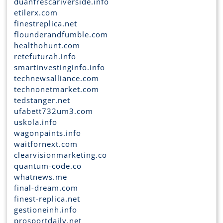
duanfrescariverside.info
etilerx.com
finestreplica.net
flounderandfumble.com
healthohunt.com
retefuturah.info
smartinvestinginfo.info
technewsalliance.com
technonetmarket.com
tedstanger.net
ufabett732um3.com
uskola.info
wagonpaints.info
waitfornext.com
clearvisionmarketing.co
quantum-code.co
whatnews.me
final-dream.com
finest-replica.net
gestioneinh.info
prosportdaily.net