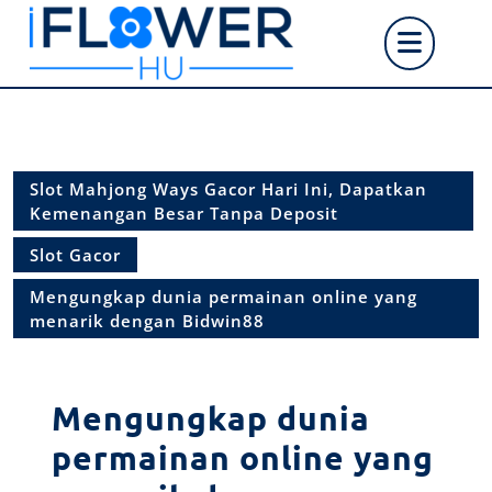
Skip
Op
to
content
But
Slot Mahjong Ways Gacor Hari Ini, Dapatkan
Kemenangan Besar Tanpa Deposit
Slot Gacor
Mengungkap dunia permainan online yang
menarik dengan Bidwin88
Mengungkap dunia
permainan online yang