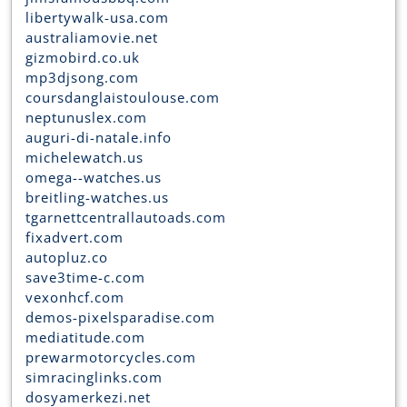
libertywalk-usa.com
australiamovie.net
gizmobird.co.uk
mp3djsong.com
coursdanglaistoulouse.com
neptunuslex.com
auguri-di-natale.info
michelewatch.us
omega--watches.us
breitling-watches.us
tgarnettcentrallautoads.com
fixadvert.com
autopluz.co
save3time-c.com
vexonhcf.com
demos-pixelsparadise.com
mediatitude.com
prewarmotorcycles.com
simracinglinks.com
dosyamerkezi.net