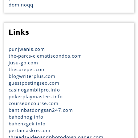
dominoqq
Links
punjwanis.com
the-parcs-clematiscondos.com
jusu-gb.com
thecarepet.com
blogwriterplus.com
guestpostingseo.com
casinogambitpro.info
pokerplaymasters.info
courseoncourse.com
bantinbatdongsan247.com
bahednog.info
bahenxgek.info
pertamaskre.com
threadsvideoandphotodownloader.com