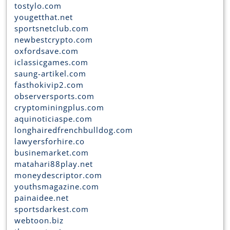
tostylo.com
yougetthat.net
sportsnetclub.com
newbestcrypto.com
oxfordsave.com
iclassicgames.com
saung-artikel.com
fasthokivip2.com
observersports.com
cryptominingplus.com
aquinoticiaspe.com
longhairedfrenchbulldog.com
lawyersforhire.co
businemarket.com
matahari88play.net
moneydescriptor.com
youthsmagazine.com
painaidee.net
sportsdarkest.com
webtoon.biz