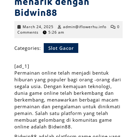
menarik dengan
Bidwin88
March
admin@iflowerh
March 24, 2025
admin@iflowerhu.info
0
24,
Comments
5:26 am
2025
Categories:
Slot Gacor
[ad_1]
Permainan online telah menjadi bentuk
hiburan yang populer bagi orang -orang dari
segala usia. Dengan kemajuan teknologi,
dunia game online telah berkembang dan
berkembang, menawarkan berbagai macam
permainan dan pengalaman untuk dinikmati
pemain. Salah satu platform yang telah
membuat gelombang di komunitas game
online adalah Bidwin88.
Bidwin88 adalah platform game online yang