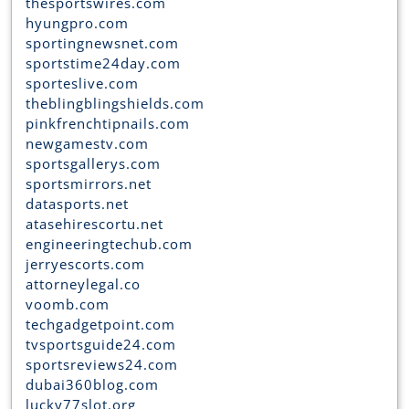
thesportswires.com
hyungpro.com
sportingnewsnet.com
sportstime24day.com
sporteslive.com
theblingblingshields.com
pinkfrenchtipnails.com
newgamestv.com
sportsgallerys.com
sportsmirrors.net
datasports.net
atasehirescortu.net
engineeringtechub.com
jerryescorts.com
attorneylegal.co
voomb.com
techgadgetpoint.com
tvsportsguide24.com
sportsreviews24.com
dubai360blog.com
lucky77slot.org