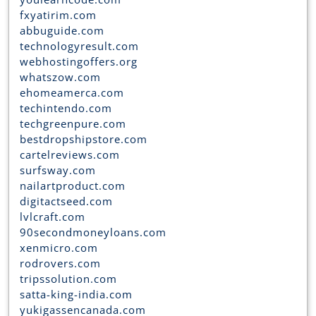
fxyatirim.com
abbuguide.com
technologyresult.com
webhostingoffers.org
whatszow.com
ehomeamerca.com
techintendo.com
techgreenpure.com
bestdropshipstore.com
cartelreviews.com
surfsway.com
nailartproduct.com
digitactseed.com
lvlcraft.com
90secondmoneyloans.com
xenmicro.com
rodrovers.com
tripssolution.com
satta-king-india.com
yukigassencanada.com