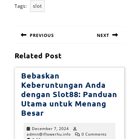
Tags:
slot
Post
navigation
PREVIOUS
NEXT
Previous
Next
post:
post:
Related Post
Bebaskan
Keberuntungan Anda
dengan Slot88: Panduan
Utama untuk Menang
Bebaskan
Besar
Keberuntungan
December
December 7, 2024
Anda
7,
admin@iflowerhu.info
admin@iflowerhu.info
0 Comments