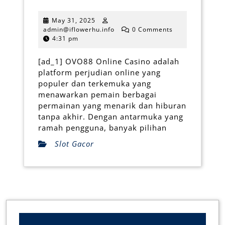
hiburan
May
May 31, 2025
tanpa
31,
admin@iflowerhu.info
admin@iflowerhu.info
0 Comments
akhir
2025
4:31 pm
dengan
[ad_1] OVO88 Online Casino adalah
kasino
platform perjudian online yang
online
populer dan terkemuka yang
menawarkan pemain berbagai
ovo88
permainan yang menarik dan hiburan
tanpa akhir. Dengan antarmuka yang
ramah pengguna, banyak pilihan
Slot Gacor