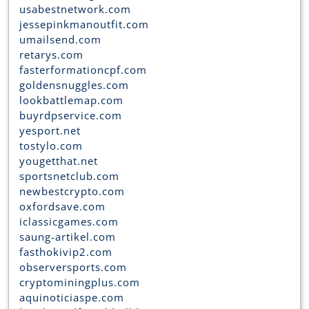
usabestnetwork.com
jessepinkmanoutfit.com
umailsend.com
retarys.com
fasterformationcpf.com
goldensnuggles.com
lookbattlemap.com
buyrdpservice.com
yesport.net
tostylo.com
yougetthat.net
sportsnetclub.com
newbestcrypto.com
oxfordsave.com
iclassicgames.com
saung-artikel.com
fasthokivip2.com
observersports.com
cryptominingplus.com
aquinoticiaspe.com