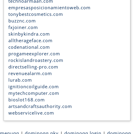
technoarmaan.com
empresasposicionamientoweb.com
tonybestcosmetics.com
buzznc.com
fxjoiner.com
skinbykindra.com
alltherageface.com
codenational.com
progameexplorer.com
rockislandroastery.com
directselling-pro.com
revenuealarm.com
lurab.com
ignitioncoilguide.com
mytechcomputer.com
bioslot168.com
artsandcraftsauthority.com
webservicelive.com
menuqq
|
dominoqq pkv
|
dominoqq login
|
dominoqq