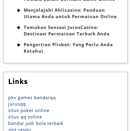
Menjelajahi Ahlicasino: Panduan
Utama Anda untuk Permainan Online
Temukan Sensasi JurusCasino:
Destinasi Permainan Terbaik Anda
Pengertian Plisbet: Yang Perlu Anda
Ketahui
Links
pkv games bandarqq
jurusqq
situs poker online
situs qq online
bandar judi bola terbaik
slot resmi