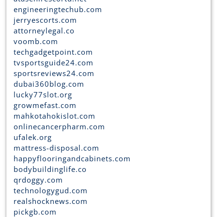
engineeringtechub.com
jerryescorts.com
attorneylegal.co
voomb.com
techgadgetpoint.com
tvsportsguide24.com
sportsreviews24.com
dubai360blog.com
lucky77slot.org
growmefast.com
mahkotahokislot.com
onlinecancerpharm.com
ufalek.org
mattress-disposal.com
happyflooringandcabinets.com
bodybuildinglife.co
qrdoggy.com
technologygud.com
realshocknews.com
pickgb.com