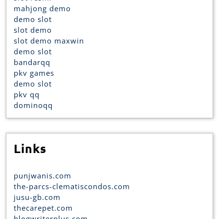
mahjong demo
demo slot
slot demo
slot demo maxwin
demo slot
bandarqq
pkv games
demo slot
pkv qq
dominoqq
Links
punjwanis.com
the-parcs-clematiscondos.com
jusu-gb.com
thecarepet.com
blogwriterplus.com