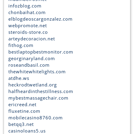
infozblog.com
chonbaihat.com
elblogdeoscargonzalez.com
webpromote.net
steroids-store.co
arteydecoracion.net
fithog.com
bestlaptopbestmonitor.com
georginaryland.com
roseandbasil.com
thewhitewhitelights.com
atdhe.ws
heckrodtwetland.org
halfheardinthestillness.com
mybestmassagechair.com
ericreed.net
fluxetine.com
mobilecasino8760.com
betqq3.net
casinoloans5.us