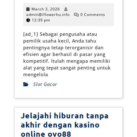
Alat
March
March 3, 2026
yang
3,
admin@iflowerhu.info
admin@iflowerhu.info
0 Comments
Harus
2026
12:39 pm
Dimiliki
[ad_1] Sebagai pengusaha atau
untuk
pemilik usaha kecil, Anda tahu
Pengusaha
pentingnya tetap terorganisir dan
efisien agar berhasil di pasar yang
dan
kompetitif. Itulah mengapa memiliki
Usaha
alat yang tepat sangat penting untuk
Kecil
mengelola
Slot Gacor
Jelajahi hiburan tanpa
akhir dengan kasino
Jelajahi
online ovo88