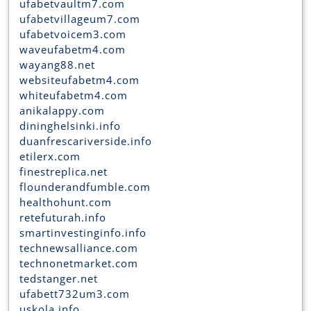
ufabetvaultm7.com
ufabetvillageum7.com
ufabetvoicem3.com
waveufabetm4.com
wayang88.net
websiteufabetm4.com
whiteufabetm4.com
anikalappy.com
dininghelsinki.info
duanfrescariverside.info
etilerx.com
finestreplica.net
flounderandfumble.com
healthohunt.com
retefuturah.info
smartinvestinginfo.info
technewsalliance.com
technonetmarket.com
tedstanger.net
ufabett732um3.com
uskola.info