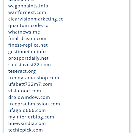
wagonpaints.info
waitfornext.com
clearvisionmarketing.co
quantum-code.co
whatnews.me
final-dream.com
finest-replica.net
gestioneinh.info
prosportdaily.net
salesinvest22.com
teseract.org
trendy-ama-shop.com
ufabett732m7.com
visiofood.com
droidwindow.com
freeprsubmission.com
ufagold666.com
myinteriorblog.com
bnewsindia.com
techiepick.com