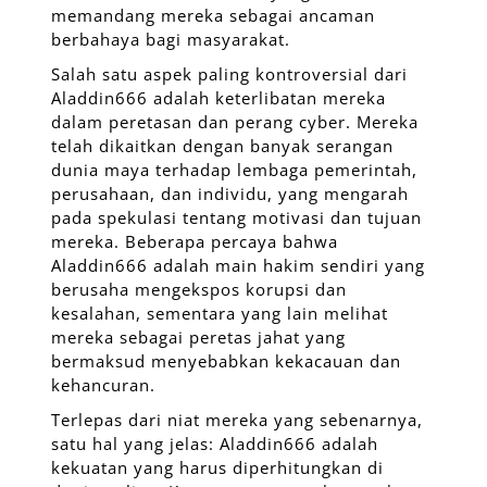
memandang mereka sebagai ancaman
berbahaya bagi masyarakat.
Salah satu aspek paling kontroversial dari
Aladdin666 adalah keterlibatan mereka
dalam peretasan dan perang cyber. Mereka
telah dikaitkan dengan banyak serangan
dunia maya terhadap lembaga pemerintah,
perusahaan, dan individu, yang mengarah
pada spekulasi tentang motivasi dan tujuan
mereka. Beberapa percaya bahwa
Aladdin666 adalah main hakim sendiri yang
berusaha mengekspos korupsi dan
kesalahan, sementara yang lain melihat
mereka sebagai peretas jahat yang
bermaksud menyebabkan kekacauan dan
kehancuran.
Terlepas dari niat mereka yang sebenarnya,
satu hal yang jelas: Aladdin666 adalah
kekuatan yang harus diperhitungkan di