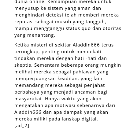
dunia online. Kemampuan mereka untuk
menyusup ke sistem yang aman dan
menghindari deteksi telah memberi mereka
reputasi sebagai musuh yang tangguh,
mampu mengganggu status quo dan otoritas
yang menantang.
Ketika misteri di sekitar Aladdin666 terus
terungkap, penting untuk mendekati
tindakan mereka dengan hati -hati dan
skeptis. Sementara beberapa orang mungkin
melihat mereka sebagai pahlawan yang
memperjuangkan keadilan, yang lain
memandang mereka sebagai penjahat
berbahaya yang menjadi ancaman bagi
masyarakat. Hanya waktu yang akan
mengatakan apa motivasi sebenarnya dari
Aladdin666 dan apa dampak yang akan
mereka miliki pada lanskap digital.
[ad_2]