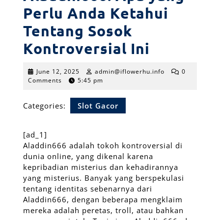
Perlu Anda Ketahui
Tentang Sosok
Kontroversial Ini
June
admin@iflowerhu.
June 12, 2025
admin@iflowerhu.info
0
12,
Comments
5:45 pm
2025
Categories:
Slot Gacor
[ad_1]
Aladdin666 adalah tokoh kontroversial di
dunia online, yang dikenal karena
kepribadian misterius dan kehadirannya
yang misterius. Banyak yang berspekulasi
tentang identitas sebenarnya dari
Aladdin666, dengan beberapa mengklaim
mereka adalah peretas, troll, atau bahkan