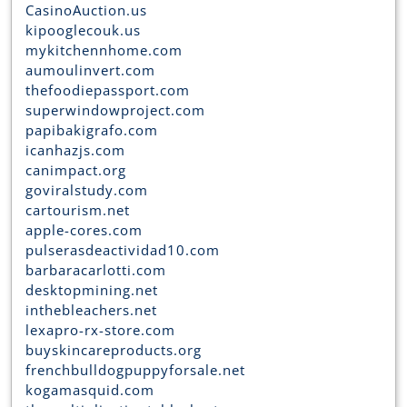
CasinoAuction.us
kipooglecouk.us
mykitchennhome.com
aumoulinvert.com
thefoodiepassport.com
superwindowproject.com
papibakigrafo.com
icanhazjs.com
canimpact.org
goviralstudy.com
cartourism.net
apple-cores.com
pulserasdeactividad10.com
barbaracarlotti.com
desktopmining.net
inthebleachers.net
lexapro-rx-store.com
buyskincareproducts.org
frenchbulldogpuppyforsale.net
kogamasquid.com