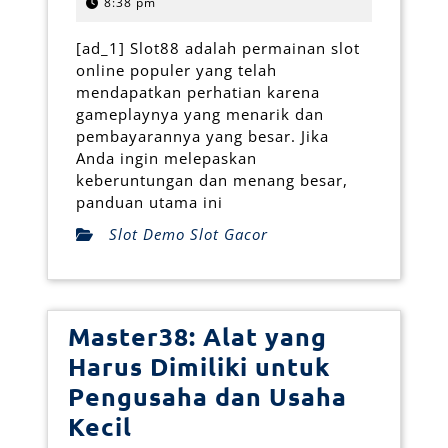
dengan
2024
8:38 pm
Slot88:
[ad_1] Slot88 adalah permainan slot
Panduan
online populer yang telah
Utama
mendapatkan perhatian karena
gameplaynya yang menarik dan
untuk
pembayarannya yang besar. Jika
Menang
Anda ingin melepaskan
Besar
keberuntungan dan menang besar,
panduan utama ini
Slot Demo Slot Gacor
Master38: Alat yang
Harus Dimiliki untuk
Pengusaha dan Usaha
Master38:
Kecil