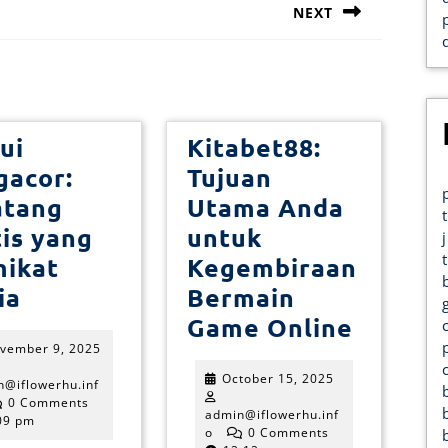
NEXT
Next
post:
ui
Kitabet88:
gacor:
Tujuan
atang
Utama Anda
tis yang
untuk
ikat
Kegembiraan
Temui
ia
Bermain
Bosgacor:
Kitabet
Game Online
vember 9, 2025
Binatang
Tujuan
mber
October
Mistis
October 15, 2025
Utama
n@iflowerhu.inf
15,
in@iflowerhu.info
0 Comments
yang
Anda
2025
admin@iflowerhu.inf
09 pm
admin@iflowerhu.info
o
0 Comments
Memikat
untuk