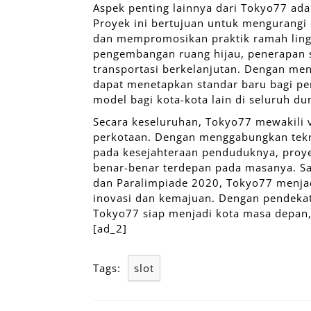
Aspek penting lainnya dari Tokyo77 ad
Proyek ini bertujuan untuk mengurangi 
dan mempromosikan praktik ramah lingk
pengembangan ruang hijau, penerapan s
transportasi berkelanjutan. Dengan me
dapat menetapkan standar baru bagi p
model bagi kota-kota lain di seluruh du
Secara keseluruhan, Tokyo77 mewakili 
perkotaan. Dengan menggabungkan tekno
pada kesejahteraan penduduknya, proye
benar-benar terdepan pada masanya. S
dan Paralimpiade 2020, Tokyo77 menjad
inovasi dan kemajuan. Dengan pendeka
Tokyo77 siap menjadi kota masa depan, 
[ad_2]
Tags:
slot
Post