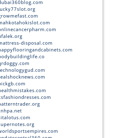
dubai360blog.com
lucky77slot.org
growmefast.com
mahkotahokislot.com
onlinecancerpharm.com
ufalek.org
mattress-disposal.com
happyflooringandcabinets.com
bodybuildinglife.co
qrdoggy.com
technologygud.com
realshocknews.com
pickgb.com
healthmistakes.com
ksfashiondresses.com
patterntrader.org
cnhpa.net
sitalotus.com
supernotes.org
worldsportsempires.com
updatecentral360.com