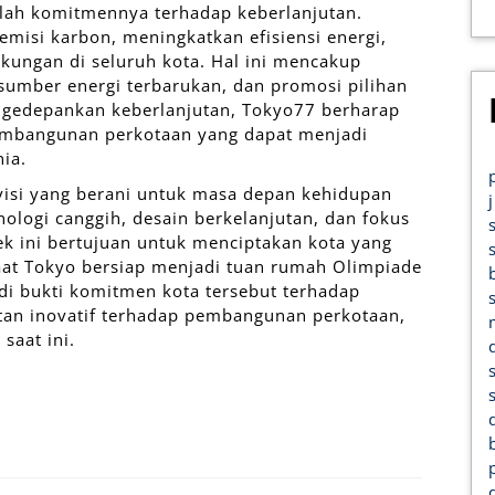
alah komitmennya terhadap keberlanjutan.
emisi karbon, meningkatkan efisiensi energi,
ungan di seluruh kota. Hal ini mencakup
umber energi terbarukan, dan promosi pilihan
ngedepankan keberlanjutan, Tokyo77 berharap
embangunan perkotaan yang dapat menjadi
nia.
visi yang berani untuk masa depan kehidupan
logi canggih, desain berkelanjutan, dan fokus
k ini bertujuan untuk menciptakan kota yang
aat Tokyo bersiap menjadi tuan rumah Olimpiade
i bukti komitmen kota tersebut terhadap
tan inovatif terhadap pembangunan perkotaan,
saat ini.