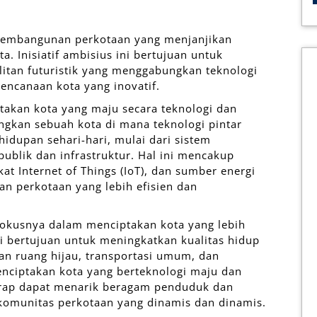
pembangunan perkotaan yang menjanjikan
ta. Inisiatif ambisius ini bertujuan untuk
tan futuristik yang menggabungkan teknologi
rencanaan kota yang inovatif.
takan kota yang maju secara teknologi dan
gkan sebuah kota di mana teknologi pintar
hidupan sehari-hari, mulai dari sistem
publik dan infrastruktur. Hal ini mencakup
t Internet of Things (IoT), dan sumber energi
n perkotaan yang lebih efisien dan
fokusnya dalam menciptakan kota yang lebih
i bertujuan untuk meningkatkan kualitas hidup
n ruang hijau, transportasi umum, dan
nciptakan kota yang berteknologi maju dan
rap dapat menarik beragam penduduk dan
komunitas perkotaan yang dinamis dan dinamis.