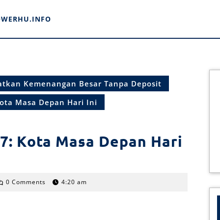
OWERHU.INFO
apatkan Kemenangan Besar Tanpa Deposit
ta Masa Depan Hari Ini
: Kota Masa Depan Hari
in@iflowerhu.info
0 Comments
4:20 am