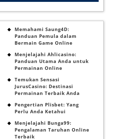
Memahami Saung4D:
Panduan Pemula dalam
Bermain Game Online
Menjelajahi Ahlicasino:
Panduan Utama Anda untuk
Permainan Online
Temukan Sensasi
JurusCasino: Destinasi
Permainan Terbaik Anda
Pengertian Plisbet: Yang
Perlu Anda Ketahui
Menjelajahi Bunga99:
Pengalaman Taruhan Online
Terbaik