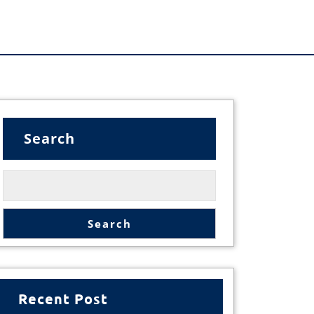
Search
Search
Recent Post