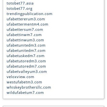
totobet77.asia
totobet77.org
trendingpublication.com
ufabettererum3.com
ufabettermentm4.com
ufabettersum7.com
ufabettinwm7.com
ufabettinwum3.com
ufabetunitedm3.com
ufabetunitedm7.com
ufabetuskedm7.com
ufabetutoredm3.com
ufabetutoredm7.com
ufabetvalleyum3.com
veloxview.com
westufabetm3.com
whiskeybrothersllc.com
wildufabetum7.com