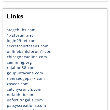
Links
stagehubs.com
1x2forum.net
login99bet.com
secretcourtesans.com
onlinebahisforum1.com
chicagoheadline.com
camming.org
rajalion88.com
goupuntacana.com
riversedgepark.com
zaseez.com
catchycrunch.com
nofaphub.com
nefertitingalls.com
patsyscreations.com