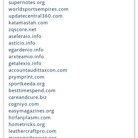
supernotes.org
worldsportsempires.com
updatecentral360.com
katamastah.com
zqscore.net
aseleraio.info
asticio.info
egardenio.info
arxteamio.info
getalexio.info
accountaudittaxcon.com
prymprint.com
sportkeeda.org
besttimespend.com
careandcure.biz
cogniyo.com
easymagazines.org
hirfanjilasmi.com
hometricks.org
leathercraftpro.com
microgridpower.org