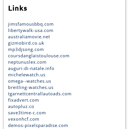
Links
jimsfamousbbq.com
libertywalk-usa.com
australiamovie.net
gizmobird.co.uk
mp3djsong.com
coursdanglaistoulouse.com
neptunuslex.com
auguri-di-natale.info
michelewatch.us
omega--watches.us
breitling-watches.us
tgarnettcentrallautoads.com
fixadvert.com
autopluz.co
save3time-c.com
vexonhcf.com
demos-pixelsparadise.com