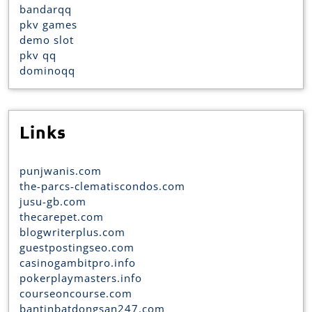
bandarqq
pkv games
demo slot
pkv qq
dominoqq
Links
punjwanis.com
the-parcs-clematiscondos.com
jusu-gb.com
thecarepet.com
blogwriterplus.com
guestpostingseo.com
casinogambitpro.info
pokerplaymasters.info
courseoncourse.com
bantinbatdongsan247.com