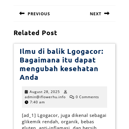
Post
navigation
PREVIOUS
NEXT
Previous
Next
post:
post:
Related Post
Ilmu di balik Lgogacor:
Bagaimana itu dapat
mengubah kesehatan
Ilmu
Anda
di
August
August 28, 2025
balik
28,
admin@iflowerhu.info
admin@iflowerhu.info
0 Comments
Lgogacor:
2025
7:40 am
Bagaimana
[ad_1] Lgogacor, juga dikenal sebagai
itu
glikemik rendah, organik, bebas
dapat
gluten, anti-inflamasi, dan bersih,