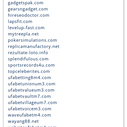
gadgetspak.com
gearsngadget.com
hireseodoctor.com
lapsfit.com
levelup-fast.com
mytreepla.net
pokersimulations.com
replicamanufactory.net
rezultate-loto.info
splendifulous.com
sportsrecords4u.com
topceleberites.com
ufabetting8m4.com
ufabetunionum3.com
ufabetvalueum3.com
ufabetvaultm7.com
ufabetvillageum7.com
ufabetvoicem3.com
waveufabetm4.com
wayang88.net