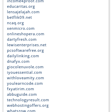
income4proof.com
educaritas.org
lensajelajah.com
betflik09.net
ncaq.org
xenmicro.com
onlineshopera.com
dartyfresh.com
lewisenterprises.net
pcsoftwarefree.org
dailylinking.com
dnafyx.com
giocolenuvole.com
iyouessential.com
withloveamity.com
youlearncode.com
fxyatirim.com
abbuguide.com
technologyresult.com
webhostingoffers.org
whatszow.com