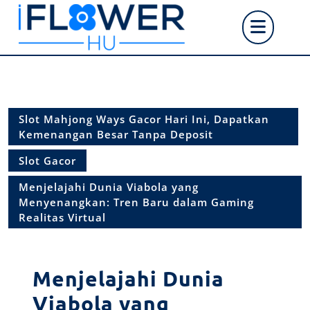
Skip
Op
to
content
But
Slot Mahjong Ways Gacor Hari Ini, Dapatkan
Kemenangan Besar Tanpa Deposit
Slot Gacor
Menjelajahi Dunia Viabola yang
Menyenangkan: Tren Baru dalam Gaming
Realitas Virtual
Menjelajahi Dunia
Viabola yang