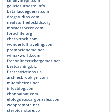
smallvilleph.com
galiciasuroeste.info
batallasdeguerra.com
dregstudios.com
neatstuffhelpskids.org
moraessoccer.com
forochile.org
chart-track.com
wonderfultraveling.com
promocioname.net
wimaxworld.com
freeonlinecricketgames.net
bestcashing.biz
firerestrictions.us
archiesbrooklyn.com
muambeiros.net
infozblog.com
chonbaihat.com
elblogdeoscargonzalez.com
webpromote.net
steroids-store.co