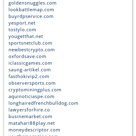
goldensnuggles.com
lookbattlemap.com
buyrdpservice.com
yesport.net
tostylo.com
yougetthat.net
sportsnetclub.com
newbestcrypto.com
oxfordsave.com
iclassicgames.com
saung-artikel.com
fasthokivip2.com
observersports.com
cryptominingplus.com
aquinoticiaspe.com
longhairedfrenchbulldog.com
lawyersforhire.co
businemarket.com
matahari88play.net
moneydescriptor.com