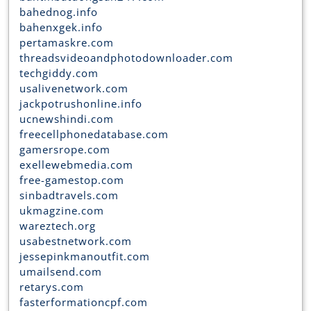
bahednog.info
bahenxgek.info
pertamaskre.com
threadsvideoandphotodownloader.com
techgiddy.com
usalivenetwork.com
jackpotrushonline.info
ucnewshindi.com
freecellphonedatabase.com
gamersrope.com
exellewebmedia.com
free-gamestop.com
sinbadtravels.com
ukmagzine.com
wareztech.org
usabestnetwork.com
jessepinkmanoutfit.com
umailsend.com
retarys.com
fasterformationcpf.com