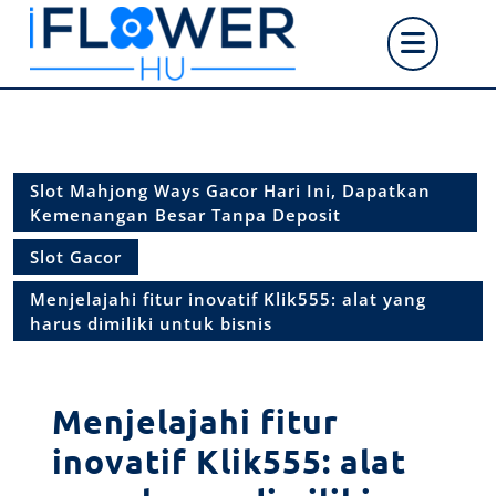
Skip
Op
to
content
But
Slot Mahjong Ways Gacor Hari Ini, Dapatkan
Kemenangan Besar Tanpa Deposit
Slot Gacor
Menjelajahi fitur inovatif Klik555: alat yang
harus dimiliki untuk bisnis
Menjelajahi fitur
inovatif Klik555: alat