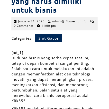
yang harus dimiliki
untuk bisnis
January
admin@iflower
January 31, 2025
admin@iflowerhu.info
31,
0 Comments
11:00 pm
2025
Categories:
Slot Gacor
[ad_1]
Di dunia bisnis yang serba cepat saat ini,
tetap di depan kompetisi sangat penting.
Salah satu cara untuk melakukan ini adalah
dengan memanfaatkan alat dan teknologi
inovatif yang dapat merampingkan proses,
meningkatkan efisiensi, dan mendorong
pertumbuhan. Salah satu alat yang
merevolusi cara bisnis beroperasi adalah
Klik555.
Klik555 adalah platform manajemen bisnis