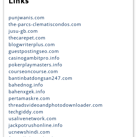
Links
punjwanis.com
the-parcs-clematiscondos.com
jusu-gb.com
thecarepet.com
blogwriterplus.com
guestpostingseo.com
casinogambitpro.info
pokerplaymasters.info
courseoncourse.com
bantinbatdongsan247.com
bahednog.info
bahenxgek.info
pertamaskre.com
threadsvideoandphotodownloader.com
techgiddy.com
usalivenetwork.com
jackpotrushonline.info
ucnewshindi.com