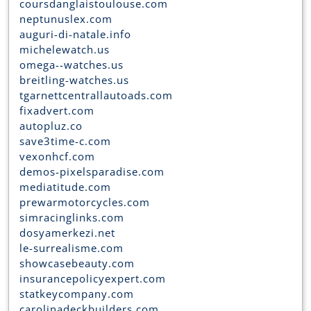
coursdanglaistoulouse.com
neptunuslex.com
auguri-di-natale.info
michelewatch.us
omega--watches.us
breitling-watches.us
tgarnettcentrallautoads.com
fixadvert.com
autopluz.co
save3time-c.com
vexonhcf.com
demos-pixelsparadise.com
mediatitude.com
prewarmotorcycles.com
simracinglinks.com
dosyamerkezi.net
le-surrealisme.com
showcasebeauty.com
insurancepolicyexpert.com
statkeycompany.com
carolinadeckbuilders.com