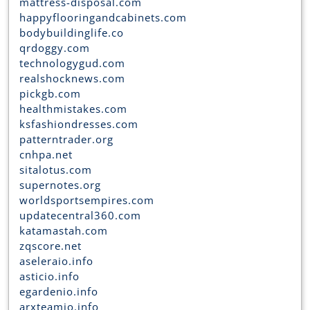
mattress-disposal.com
happyflooringandcabinets.com
bodybuildinglife.co
qrdoggy.com
technologygud.com
realshocknews.com
pickgb.com
healthmistakes.com
ksfashiondresses.com
patterntrader.org
cnhpa.net
sitalotus.com
supernotes.org
worldsportsempires.com
updatecentral360.com
katamastah.com
zqscore.net
aseleraio.info
asticio.info
egardenio.info
arxteamio.info