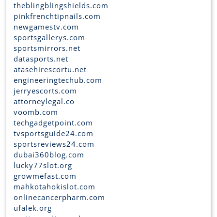
theblingblingshields.com
pinkfrenchtipnails.com
newgamestv.com
sportsgallerys.com
sportsmirrors.net
datasports.net
atasehirescortu.net
engineeringtechub.com
jerryescorts.com
attorneylegal.co
voomb.com
techgadgetpoint.com
tvsportsguide24.com
sportsreviews24.com
dubai360blog.com
lucky77slot.org
growmefast.com
mahkotahokislot.com
onlinecancerpharm.com
ufalek.org