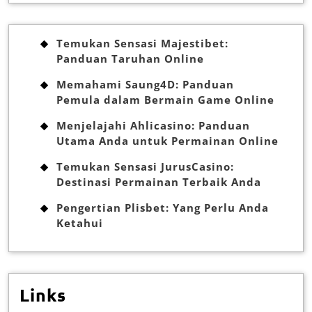
Temukan Sensasi Majestibet:
Panduan Taruhan Online
Memahami Saung4D: Panduan
Pemula dalam Bermain Game Online
Menjelajahi Ahlicasino: Panduan
Utama Anda untuk Permainan Online
Temukan Sensasi JurusCasino:
Destinasi Permainan Terbaik Anda
Pengertian Plisbet: Yang Perlu Anda
Ketahui
Links