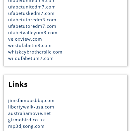
ufabetunitedm3.com
ufabetunitedm7.com
ufabetuskedm7.com
ufabetutoredm3.com
ufabetutoredm7.com
ufabetvalleyum3.com
veloxview.com
westufabetm3.com
whiskeybrothersllc.com
wildufabetum7.com
Links
jimsfamousbbq.com
libertywalk-usa.com
australiamovie.net
gizmobird.co.uk
mp3djsong.com