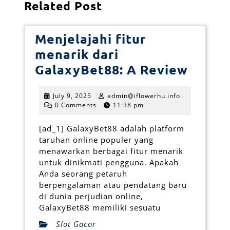
Related Post
Menjelajahi fitur
menarik dari
Menjel
GalaxyBet88: A Review
fitur
July
admin@iflower
July 9, 2025
admin@iflowerhu.info
menar
9,
0 Comments
11:38 pm
dari
2025
Galax
[ad_1] GalaxyBet88 adalah platform
taruhan online populer yang
A
menawarkan berbagai fitur menarik
Revie
untuk dinikmati pengguna. Apakah
Anda seorang petaruh
berpengalaman atau pendatang baru
di dunia perjudian online,
GalaxyBet88 memiliki sesuatu
Slot Gacor