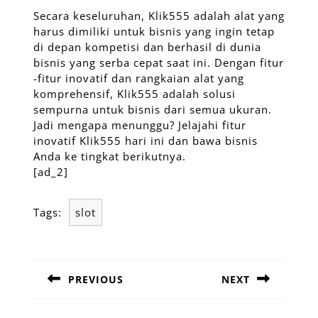
Secara keseluruhan, Klik555 adalah alat yang
harus dimiliki untuk bisnis yang ingin tetap
di depan kompetisi dan berhasil di dunia
bisnis yang serba cepat saat ini. Dengan fitur
-fitur inovatif dan rangkaian alat yang
komprehensif, Klik555 adalah solusi
sempurna untuk bisnis dari semua ukuran.
Jadi mengapa menunggu? Jelajahi fitur
inovatif Klik555 hari ini dan bawa bisnis
Anda ke tingkat berikutnya.
[ad_2]
Tags:
slot
Post
navigation
PREVIOUS
NEXT
Previous
Next
post:
post: