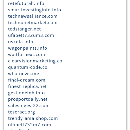
retefuturah.info
smartinvestinginfo.info
technewsalliance.com
technonetmarket.com
tedstanger.net
ufabett732um3.com
uskola.info
wagonpaints.info
waitfornext.com
clearvisionmarketing.co
quantum-code.co
whatnews.me
final-dream.com
finest-replica.net
gestioneinh.info
prosportdaily.net
salesinvest22.com
teseract.org
trendy-ama-shop.com
ufabett732m7.com