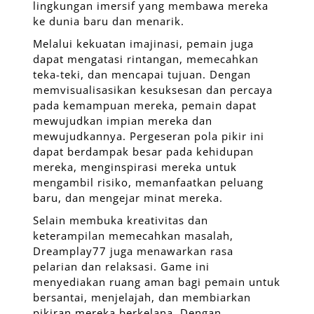
lingkungan imersif yang membawa mereka
ke dunia baru dan menarik.
Melalui kekuatan imajinasi, pemain juga
dapat mengatasi rintangan, memecahkan
teka-teki, dan mencapai tujuan. Dengan
memvisualisasikan kesuksesan dan percaya
pada kemampuan mereka, pemain dapat
mewujudkan impian mereka dan
mewujudkannya. Pergeseran pola pikir ini
dapat berdampak besar pada kehidupan
mereka, menginspirasi mereka untuk
mengambil risiko, memanfaatkan peluang
baru, dan mengejar minat mereka.
Selain membuka kreativitas dan
keterampilan memecahkan masalah,
Dreamplay77 juga menawarkan rasa
pelarian dan relaksasi. Game ini
menyediakan ruang aman bagi pemain untuk
bersantai, menjelajah, dan membiarkan
pikiran mereka berkelana. Dengan