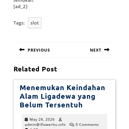
temukan.
[ad_2]
Tags:
slot
Post
navigation
PREVIOUS
NEXT
Previous
Next
post:
post:
Related Post
Menemukan Keindahan
Alam Ligadewa yang
Menemukan
Belum Tersentuh
Keindahan
May
May 26, 2026
Alam
26,
admin@iflowerhu.info
admin@iflowerhu.info
0 Comments