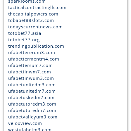
sparklooms.com
tacticalcontractingllc.com
thecapitalpowers.com
tobabet88slot3.com
todayscurrentnews.com
totobet77.asia
totobet77.org
trendingpublication.com
ufabettererum3.com
ufabettermentm4.com
ufabettersum7.com
ufabettinwm7.com
ufabettinwum3.com
ufabetunitedm3.com
ufabetunitedm7.com
ufabetuskedm7.com
ufabetutoredm3.com
ufabetutoredm7.com
ufabetvalleyum3.com
veloxview.com
westufabetm3.com