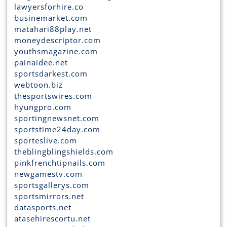
lawyersforhire.co
businemarket.com
matahari88play.net
moneydescriptor.com
youthsmagazine.com
painaidee.net
sportsdarkest.com
webtoon.biz
thesportswires.com
hyungpro.com
sportingnewsnet.com
sportstime24day.com
sporteslive.com
theblingblingshields.com
pinkfrenchtipnails.com
newgamestv.com
sportsgallerys.com
sportsmirrors.net
datasports.net
atasehirescortu.net