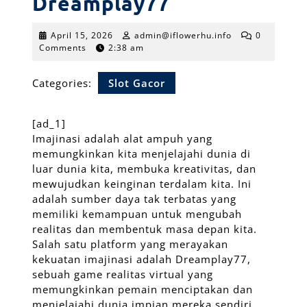
Dreamplay77
April
admin@iflowerhu
April 15, 2026
admin@iflowerhu.info
0
15,
Comments
2:38 am
2026
Categories:
Slot Gacor
[ad_1]
Imajinasi adalah alat ampuh yang
memungkinkan kita menjelajahi dunia di
luar dunia kita, membuka kreativitas, dan
mewujudkan keinginan terdalam kita. Ini
adalah sumber daya tak terbatas yang
memiliki kemampuan untuk mengubah
realitas dan membentuk masa depan kita.
Salah satu platform yang merayakan
kekuatan imajinasi adalah Dreamplay77,
sebuah game realitas virtual yang
memungkinkan pemain menciptakan dan
menjelajahi dunia impian mereka sendiri.