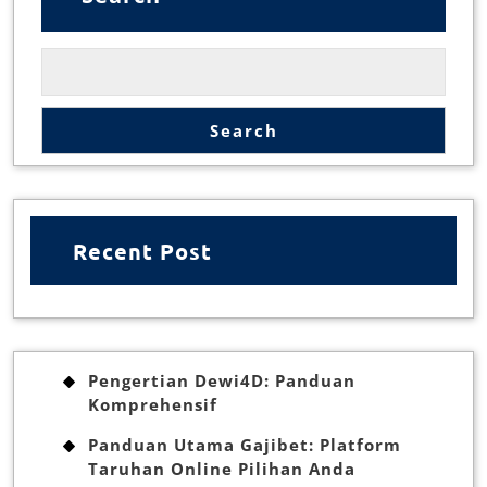
Search
Recent Post
Pengertian Dewi4D: Panduan
Komprehensif
Panduan Utama Gajibet: Platform
Taruhan Online Pilihan Anda