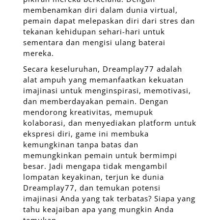
membenamkan diri dalam dunia virtual,
pemain dapat melepaskan diri dari stres dan
tekanan kehidupan sehari-hari untuk
sementara dan mengisi ulang baterai
mereka.
Secara keseluruhan, Dreamplay77 adalah
alat ampuh yang memanfaatkan kekuatan
imajinasi untuk menginspirasi, memotivasi,
dan memberdayakan pemain. Dengan
mendorong kreativitas, memupuk
kolaborasi, dan menyediakan platform untuk
ekspresi diri, game ini membuka
kemungkinan tanpa batas dan
memungkinkan pemain untuk bermimpi
besar. Jadi mengapa tidak mengambil
lompatan keyakinan, terjun ke dunia
Dreamplay77, dan temukan potensi
imajinasi Anda yang tak terbatas? Siapa yang
tahu keajaiban apa yang mungkin Anda