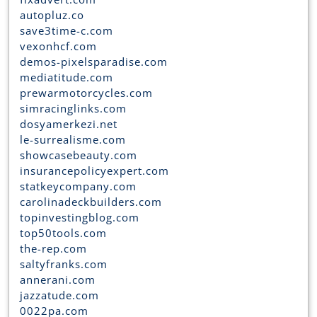
autopluz.co
save3time-c.com
vexonhcf.com
demos-pixelsparadise.com
mediatitude.com
prewarmotorcycles.com
simracinglinks.com
dosyamerkezi.net
le-surrealisme.com
showcasebeauty.com
insurancepolicyexpert.com
statkeycompany.com
carolinadeckbuilders.com
topinvestingblog.com
top50tools.com
the-rep.com
saltyfranks.com
annerani.com
jazzatude.com
0022pa.com