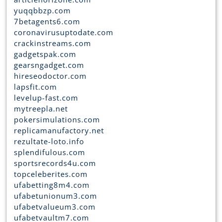
yuqqbbzp.com
7betagents6.com
coronavirusuptodate.com
crackinstreams.com
gadgetspak.com
gearsngadget.com
hireseodoctor.com
lapsfit.com
levelup-fast.com
mytreepla.net
pokersimulations.com
replicamanufactory.net
rezultate-loto.info
splendifulous.com
sportsrecords4u.com
topceleberites.com
ufabetting8m4.com
ufabetunionum3.com
ufabetvalueum3.com
ufabetvaultm7.com