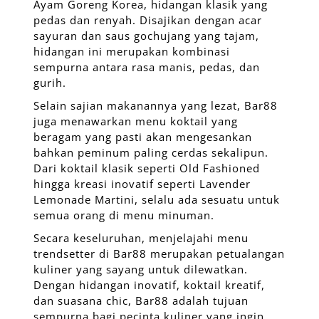
Ayam Goreng Korea, hidangan klasik yang
pedas dan renyah. Disajikan dengan acar
sayuran dan saus gochujang yang tajam,
hidangan ini merupakan kombinasi
sempurna antara rasa manis, pedas, dan
gurih.
Selain sajian makanannya yang lezat, Bar88
juga menawarkan menu koktail yang
beragam yang pasti akan mengesankan
bahkan peminum paling cerdas sekalipun.
Dari koktail klasik seperti Old Fashioned
hingga kreasi inovatif seperti Lavender
Lemonade Martini, selalu ada sesuatu untuk
semua orang di menu minuman.
Secara keseluruhan, menjelajahi menu
trendsetter di Bar88 merupakan petualangan
kuliner yang sayang untuk dilewatkan.
Dengan hidangan inovatif, koktail kreatif,
dan suasana chic, Bar88 adalah tujuan
sempurna bagi pecinta kuliner yang ingin