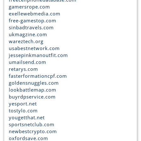
gamersrope.com
exellewebmedia.com
free-gamestop.com
sinbadtravels.com
ukmagzine.com
wareztech.org
usabestnetwork.com
jessepinkmanoutfit.com
umailsend.com
retarys.com
fasterformationcpf.com
goldensnuggles.com
lookbattlemap.com
buyrdpservice.com
yesport.net
tostylo.com
yougetthat.net
sportsnetclub.com
newbestcrypto.com
oxfordsave.com