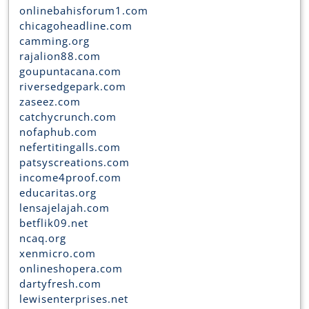
onlinebahisforum1.com
chicagoheadline.com
camming.org
rajalion88.com
goupuntacana.com
riversedgepark.com
zaseez.com
catchycrunch.com
nofaphub.com
nefertitingalls.com
patsyscreations.com
income4proof.com
educaritas.org
lensajelajah.com
betflik09.net
ncaq.org
xenmicro.com
onlineshopera.com
dartyfresh.com
lewisenterprises.net