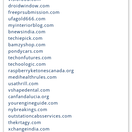
droidwindow.com
freeprsubmission.com
ufagold666.com
myinteriorblog.com
bnewsindia.com
techiepick.com
bamzyshop.com
pondycars.com
techonfutures.com
techoologic.com
raspberryketonescanada.org
medihealthrules.com
usathrill.com
vshapedental.com
canfandalucia.org
yourengineguide.com
nybreakings.com
outstationcabsservices.com
thekrtagy.com
xchangeindia.com