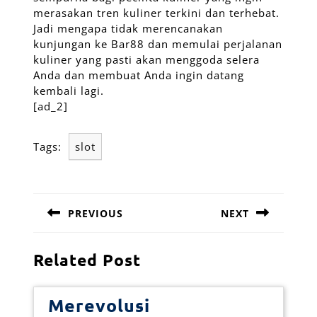
merasakan tren kuliner terkini dan terhebat.
Jadi mengapa tidak merencanakan
kunjungan ke Bar88 dan memulai perjalanan
kuliner yang pasti akan menggoda selera
Anda dan membuat Anda ingin datang
kembali lagi.
[ad_2]
Tags:
slot
Post
navigation
PREVIOUS
NEXT
Previous
Next
post:
post:
Related Post
Merevolusi