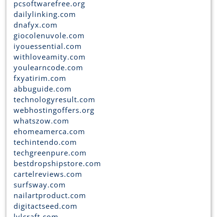
pcsoftwarefree.org
dailylinking.com
dnafyx.com
giocolenuvole.com
iyouessential.com
withloveamity.com
youlearncode.com
fxyatirim.com
abbuguide.com
technologyresult.com
webhostingoffers.org
whatszow.com
ehomeamerca.com
techintendo.com
techgreenpure.com
bestdropshipstore.com
cartelreviews.com
surfsway.com
nailartproduct.com
digitactseed.com
lvlcraft.com