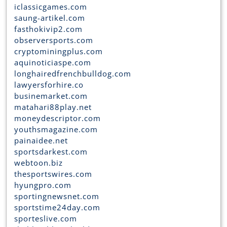
iclassicgames.com
saung-artikel.com
fasthokivip2.com
observersports.com
cryptominingplus.com
aquinoticiaspe.com
longhairedfrenchbulldog.com
lawyersforhire.co
businemarket.com
matahari88play.net
moneydescriptor.com
youthsmagazine.com
painaidee.net
sportsdarkest.com
webtoon.biz
thesportswires.com
hyungpro.com
sportingnewsnet.com
sportstime24day.com
sporteslive.com