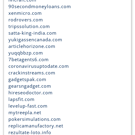
90secondmoneyloans.com
xenmicro.com
rodrovers.com
tripssolution.com
satta-king-india.com
yukigassencanada.com
articlehorizone.com
yuqqbbzp.com
7betagents6.com
coronavirusuptodate.com
crackinstreams.com
gadgetspak.com
gearsngadget.com
hireseodoctor.com
lapsfit.com
levelup-fast.com
mytreepla.net
pokersimulations.com
replicamanufactory.net
rezultate-loto.info