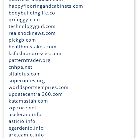
happyflooringandcabinets.com
bodybuildinglife.co
qrdoggy.com
technologygud.com
realshocknews.com
pickgb.com
healthmistakes.com
ksfashiondresses.com
patterntrader.org
cnhpa.net
sitalotus.com
supernotes.org
worldsportsempires.com
updatecentral360.com
katamastah.com
zqscore.net
aseleraio.info
asticio.info
egardenio.info
arxteamio.info