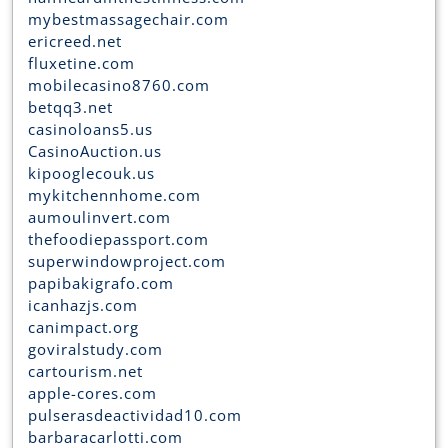
mybestmassagechair.com
ericreed.net
fluxetine.com
mobilecasino8760.com
betqq3.net
casinoloans5.us
CasinoAuction.us
kipooglecouk.us
mykitchennhome.com
aumoulinvert.com
thefoodiepassport.com
superwindowproject.com
papibakigrafo.com
icanhazjs.com
canimpact.org
goviralstudy.com
cartourism.net
apple-cores.com
pulserasdeactividad10.com
barbaracarlotti.com