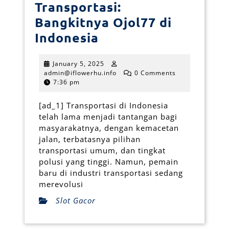
Transportasi:
Bangkitnya Ojol77 di
Merevolusi
Indonesia
Transportasi:
January
January 5, 2025
Bangkitnya
5,
admin@iflowerhu.info
admin@iflowerhu.info
0 Comments
Ojol77
2025
7:36 pm
di
[ad_1] Transportasi di Indonesia
Indonesia
telah lama menjadi tantangan bagi
masyarakatnya, dengan kemacetan
jalan, terbatasnya pilihan
transportasi umum, dan tingkat
polusi yang tinggi. Namun, pemain
baru di industri transportasi sedang
merevolusi
Slot Gacor