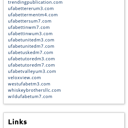
trendingpublication.com
ufabettererum3.com
ufabettermentm4.com
ufabettersum7.com
ufabettinwm7.com
ufabettinwum3.com
ufabetunitedm3.com
ufabetunitedm7.com
ufabetuskedm7.com
ufabetutoredm3.com
ufabetutoredm7.com
ufabetvalleyum3.com
veloxview.com
westufabetm3.com
whiskeybrothersllc.com
wildufabetum7.com
Links