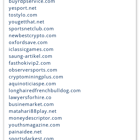
buyrdpservice.com
yesport.net
tostylo.com
yougetthat.net
sportsnetclub.com
newbestcrypto.com
oxfordsave.com
iclassicgames.com
saung-artikel.com
fasthokivip2.com
observersports.com
cryptominingplus.com
aquinoticiaspe.com
longhairedfrenchbulldog.com
lawyersforhire.co
businemarket.com
matahari88play.net
moneydescriptor.com
youthsmagazine.com
painaidee.net
sportsdarkest.com