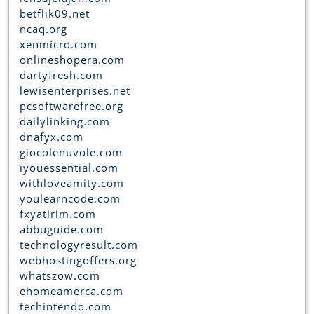
betflik09.net
ncaq.org
xenmicro.com
onlineshopera.com
dartyfresh.com
lewisenterprises.net
pcsoftwarefree.org
dailylinking.com
dnafyx.com
giocolenuvole.com
iyouessential.com
withloveamity.com
youlearncode.com
fxyatirim.com
abbuguide.com
technologyresult.com
webhostingoffers.org
whatszow.com
ehomeamerca.com
techintendo.com