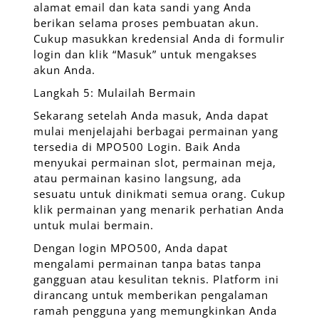
alamat email dan kata sandi yang Anda
berikan selama proses pembuatan akun.
Cukup masukkan kredensial Anda di formulir
login dan klik “Masuk” untuk mengakses
akun Anda.
Langkah 5: Mulailah Bermain
Sekarang setelah Anda masuk, Anda dapat
mulai menjelajahi berbagai permainan yang
tersedia di MPO500 Login. Baik Anda
menyukai permainan slot, permainan meja,
atau permainan kasino langsung, ada
sesuatu untuk dinikmati semua orang. Cukup
klik permainan yang menarik perhatian Anda
untuk mulai bermain.
Dengan login MPO500, Anda dapat
mengalami permainan tanpa batas tanpa
gangguan atau kesulitan teknis. Platform ini
dirancang untuk memberikan pengalaman
ramah pengguna yang memungkinkan Anda