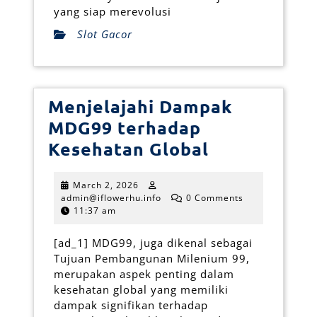
yang siap merevolusi
Slot Gacor
Menjelajahi Dampak
MDG99 terhadap
Menjelajahi
Kesehatan Global
Dampak
March
March 2, 2026
MDG99
2,
admin@iflowerhu.info
admin@iflowerhu.info
0 Comments
terhadap
2026
11:37 am
Kesehatan
[ad_1] MDG99, juga dikenal sebagai
Global
Tujuan Pembangunan Milenium 99,
merupakan aspek penting dalam
kesehatan global yang memiliki
dampak signifikan terhadap