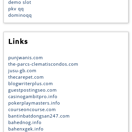
demo slot
pkv qq
dominoqq
Links
punjwanis.com
the-parcs-clematiscondos.com
jusu-gb.com
thecarepet.com
blogwriterplus.com
guestpostingseo.com
casinogambitpro.info
pokerplaymasters.info
courseoncourse.com
bantinbatdongsan247.com
bahednog.info
bahenxgek.info