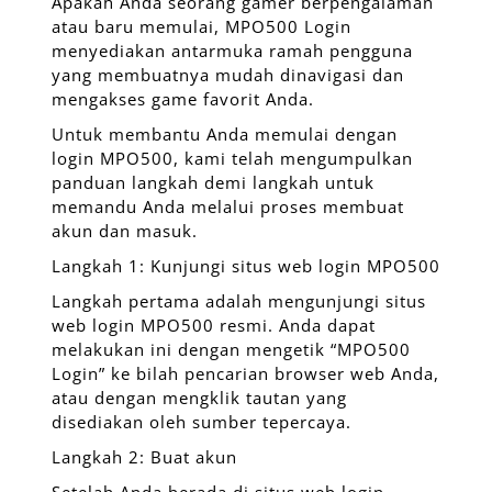
Apakah Anda seorang gamer berpengalaman
atau baru memulai, MPO500 Login
menyediakan antarmuka ramah pengguna
yang membuatnya mudah dinavigasi dan
mengakses game favorit Anda.
Untuk membantu Anda memulai dengan
login MPO500, kami telah mengumpulkan
panduan langkah demi langkah untuk
memandu Anda melalui proses membuat
akun dan masuk.
Langkah 1: Kunjungi situs web login MPO500
Langkah pertama adalah mengunjungi situs
web login MPO500 resmi. Anda dapat
melakukan ini dengan mengetik “MPO500
Login” ke bilah pencarian browser web Anda,
atau dengan mengklik tautan yang
disediakan oleh sumber tepercaya.
Langkah 2: Buat akun