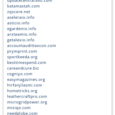
updatecentral360.com
katamastah.com
zqscore.net
aseleraio.info
asticio.info
egardenio.info
arxteamio.info
getalexio.info
accountaudittaxcon.com
prymprint.com
sportkeeda.org
besttimespend.com
careandcure.biz
cogniyo.com
easymagazines.org
hirfanjilasmi.com
hometricks.org
leathercraftpro.com
microgridpower.org
mixiqo.com
needglobe.com