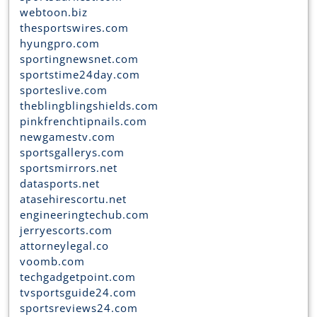
webtoon.biz
thesportswires.com
hyungpro.com
sportingnewsnet.com
sportstime24day.com
sporteslive.com
theblingblingshields.com
pinkfrenchtipnails.com
newgamestv.com
sportsgallerys.com
sportsmirrors.net
datasports.net
atasehirescortu.net
engineeringtechub.com
jerryescorts.com
attorneylegal.co
voomb.com
techgadgetpoint.com
tvsportsguide24.com
sportsreviews24.com