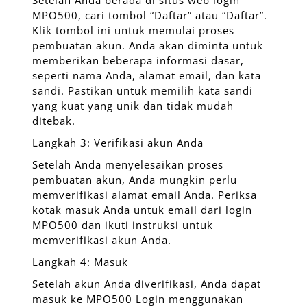
Setelah Anda berada di situs web login
MPO500, cari tombol “Daftar” atau “Daftar”.
Klik tombol ini untuk memulai proses
pembuatan akun. Anda akan diminta untuk
memberikan beberapa informasi dasar,
seperti nama Anda, alamat email, dan kata
sandi. Pastikan untuk memilih kata sandi
yang kuat yang unik dan tidak mudah
ditebak.
Langkah 3: Verifikasi akun Anda
Setelah Anda menyelesaikan proses
pembuatan akun, Anda mungkin perlu
memverifikasi alamat email Anda. Periksa
kotak masuk Anda untuk email dari login
MPO500 dan ikuti instruksi untuk
memverifikasi akun Anda.
Langkah 4: Masuk
Setelah akun Anda diverifikasi, Anda dapat
masuk ke MPO500 Login menggunakan