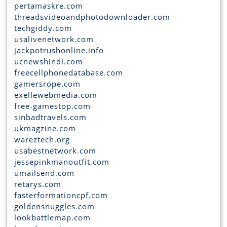
pertamaskre.com
threadsvideoandphotodownloader.com
techgiddy.com
usalivenetwork.com
jackpotrushonline.info
ucnewshindi.com
freecellphonedatabase.com
gamersrope.com
exellewebmedia.com
free-gamestop.com
sinbadtravels.com
ukmagzine.com
wareztech.org
usabestnetwork.com
jessepinkmanoutfit.com
umailsend.com
retarys.com
fasterformationcpf.com
goldensnuggles.com
lookbattlemap.com