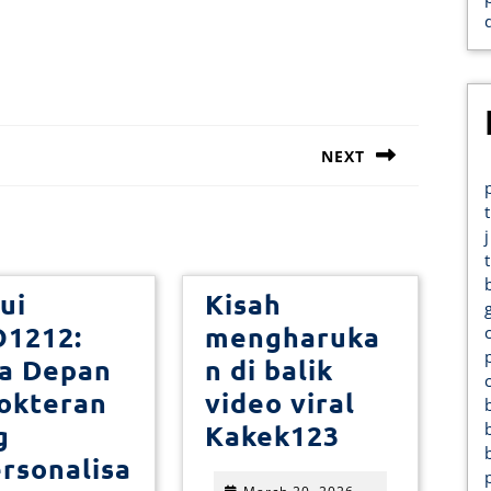
NEXT
Next
post:
ui
Kisah
1212:
mengharuka
a Depan
n di balik
okteran
video viral
Kisah
g
Kakek123
mengharu
ersonalisa
March