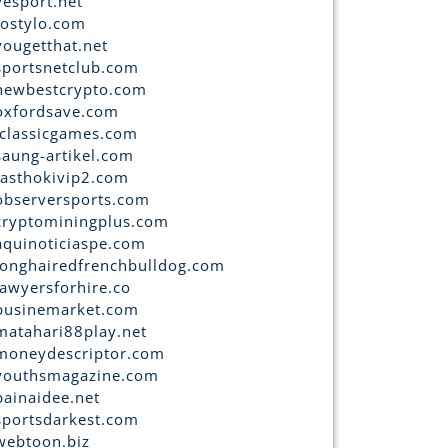
yesport.net
tostylo.com
yougetthat.net
sportsnetclub.com
newbestcrypto.com
oxfordsave.com
iclassicgames.com
saung-artikel.com
fasthokivip2.com
observersports.com
cryptominingplus.com
aquinoticiaspe.com
longhairedfrenchbulldog.com
lawyersforhire.co
businemarket.com
matahari88play.net
moneydescriptor.com
youthsmagazine.com
painaidee.net
sportsdarkest.com
webtoon.biz