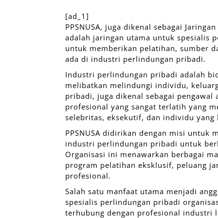
[ad_1]
PPSNUSA, juga dikenal sebagai Jaringan 
adalah jaringan utama untuk spesialis p
untuk memberikan pelatihan, sumber d
ada di industri perlindungan pribadi.
Industri perlindungan pribadi adalah b
melibatkan melindungi individu, keluarg
pribadi, juga dikenal sebagai pengawal 
profesional yang sangat terlatih yang 
selebritas, eksekutif, dan individu yang 
PPSNUSA didirikan dengan misi untuk m
industri perlindungan pribadi untuk be
Organisasi ini menawarkan berbagai ma
program pelatihan eksklusif, peluang 
profesional.
Salah satu manfaat utama menjadi angg
spesialis perlindungan pribadi organis
terhubung dengan profesional industri l