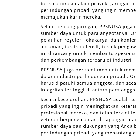
berkolaborasi dalam proyek. Jaringan in
perlindungan pribadi yang ingin mempe
memajukan karir mereka.
Selain peluang jaringan, PPSNUSA juga
sumber daya untuk para anggotanya. Or
pelatihan reguler, lokakarya, dan konfer
ancaman, taktik defensif, teknik penga
ini dirancang untuk membantu spesialis 
dan perkembangan terbaru di industri.
PPSNUSA juga berkomitmen untuk mempr
dalam industri perlindungan pribadi. Or
harus dipatuhi semua anggota, dan sec
integritas tertinggi di antara para angg
Secara keseluruhan, PPSNUSA adalah su
pribadi yang ingin meningkatkan keter
profesional mereka, dan tetap terkini t
veteran berpengalaman di lapangan at
sumber daya dan dukungan yang Anda b
perlindungan pribadi yang menantang 