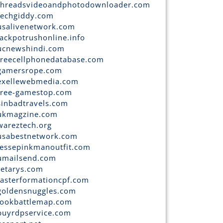
threadsvideoandphotodownloader.com
techgiddy.com
usalivenetwork.com
jackpotrushonline.info
ucnewshindi.com
freecellphonedatabase.com
gamersrope.com
exellewebmedia.com
free-gamestop.com
sinbadtravels.com
ukmagzine.com
wareztech.org
usabestnetwork.com
jessepinkmanoutfit.com
umailsend.com
retarys.com
fasterformationcpf.com
goldensnuggles.com
lookbattlemap.com
buyrdpservice.com