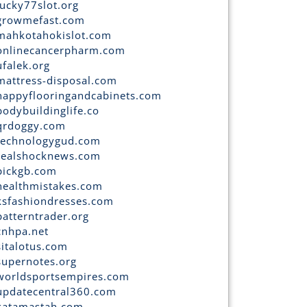
lucky77slot.org
growmefast.com
mahkotahokislot.com
onlinecancerpharm.com
ufalek.org
mattress-disposal.com
happyflooringandcabinets.com
bodybuildinglife.co
qrdoggy.com
technologygud.com
realshocknews.com
pickgb.com
healthmistakes.com
ksfashiondresses.com
patterntrader.org
cnhpa.net
sitalotus.com
supernotes.org
worldsportsempires.com
updatecentral360.com
katamastah.com