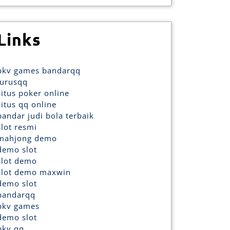
Links
pkv games bandarqq
jurusqq
situs poker online
situs qq online
bandar judi bola terbaik
slot resmi
mahjong demo
demo slot
slot demo
slot demo maxwin
demo slot
bandarqq
pkv games
demo slot
pkv qq