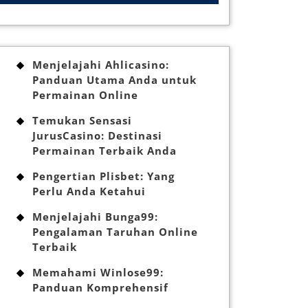
Menjelajahi Ahlicasino:
Panduan Utama Anda untuk
Permainan Online
Temukan Sensasi
JurusCasino: Destinasi
Permainan Terbaik Anda
Pengertian Plisbet: Yang
Perlu Anda Ketahui
Menjelajahi Bunga99:
Pengalaman Taruhan Online
Terbaik
Memahami Winlose99:
Panduan Komprehensif