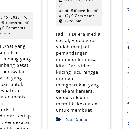
mui
March 20, 2026
di
20,
O1212:
balik
2026
admin@iflowerhu.inf
admin@iflowerhu.info
o
0 Comments
May
sa
y 15, 2025
video
12:59 pm
15,
n@iflowerhu.inf
pan
viral
in@iflowerhu.info
2025
0 Comments
41 am
[ad_1] Di era media
dokteran
Kakek123
sosial, video viral
ng
] Obat yang
sudah menjadi
sonalisasi
personalisasi
pemandangan
h bidang yang
umum di linimasa
mbang pesat
kita. Dari video
 perawatan
kucing lucu hingga
atan yang
momen
juan untuk
mengharukan yang
esuaikan
terekam kamera,
atan medis
video-video ini
an
memiliki kekuatan
teristik
untuk membuat
idu dari setiap
Slot Gacor
n. Pendekatan
emiliki potensi