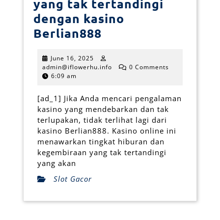
yang tak tertandingi
dengan kasino
Mengalami
Berlian888
hiburan
June
June 16, 2025
yang
16,
admin@iflowerhu.info
admin@iflowerhu.info
0 Comments
tak
2025
6:09 am
tertandingi
[ad_1] Jika Anda mencari pengalaman
dengan
kasino yang mendebarkan dan tak
kasino
terlupakan, tidak terlihat lagi dari
kasino Berlian888. Kasino online ini
Berlian888
menawarkan tingkat hiburan dan
kegembiraan yang tak tertandingi
yang akan
Slot Gacor