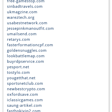
free-gamestop.com
sinbadtravels.com
ukmagzine.com
wareztech.org
usabestnetwork.com
jessepinkmanoutfit.com
umailsend.com
retarys.com
fasterformationcpf.com
goldensnuggles.com
lookbattlemap.com
buyrdpservice.com
yesport.net
tostylo.com
yougetthat.net
sportsnetclub.com
newbestcrypto.com
oxfordsave.com
iclassicgames.com
saung-artikel.com
fasthokivip2.com