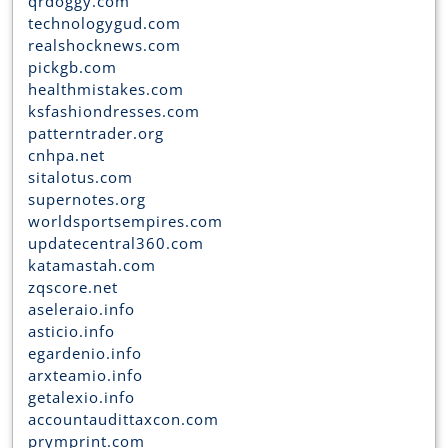
qrdoggy.com
technologygud.com
realshocknews.com
pickgb.com
healthmistakes.com
ksfashiondresses.com
patterntrader.org
cnhpa.net
sitalotus.com
supernotes.org
worldsportsempires.com
updatecentral360.com
katamastah.com
zqscore.net
aseleraio.info
asticio.info
egardenio.info
arxteamio.info
getalexio.info
accountaudittaxcon.com
prymprint.com