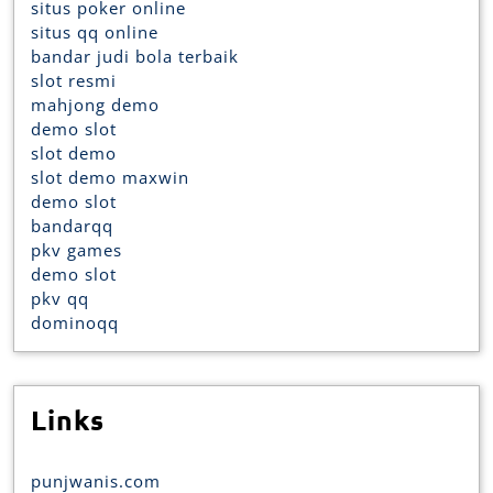
situs poker online
situs qq online
bandar judi bola terbaik
slot resmi
mahjong demo
demo slot
slot demo
slot demo maxwin
demo slot
bandarqq
pkv games
demo slot
pkv qq
dominoqq
Links
punjwanis.com