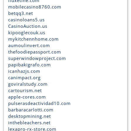
fluxetine.com
mobilecasino8760.com
betqq3.net
casinoloans5.us
CasinoAuction.us
kipooglecouk.us
mykitchennhome.com
aumoulinvert.com
thefoodiepassport.com
superwindowproject.com
papibakigrafo.com
icanhazjs.com
canimpact.org
goviralstudy.com
cartourism.net
apple-cores.com
pulserasdeactividad10.com
barbaracarlotti.com
desktopmining.net
inthebleachers.net
lexapro-rx-store.com