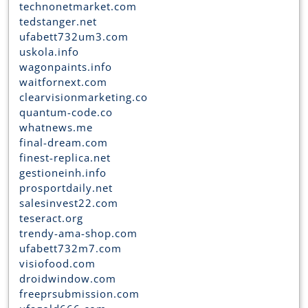
technonetmarket.com
tedstanger.net
ufabett732um3.com
uskola.info
wagonpaints.info
waitfornext.com
clearvisionmarketing.co
quantum-code.co
whatnews.me
final-dream.com
finest-replica.net
gestioneinh.info
prosportdaily.net
salesinvest22.com
teseract.org
trendy-ama-shop.com
ufabett732m7.com
visiofood.com
droidwindow.com
freeprsubmission.com