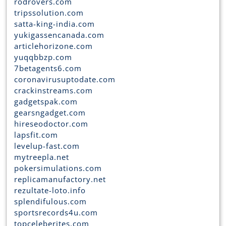
rodrovers.com
tripssolution.com
satta-king-india.com
yukigassencanada.com
articlehorizone.com
yuqqbbzp.com
7betagents6.com
coronavirusuptodate.com
crackinstreams.com
gadgetspak.com
gearsngadget.com
hireseodoctor.com
lapsfit.com
levelup-fast.com
mytreepla.net
pokersimulations.com
replicamanufactory.net
rezultate-loto.info
splendifulous.com
sportsrecords4u.com
topceleberites.com