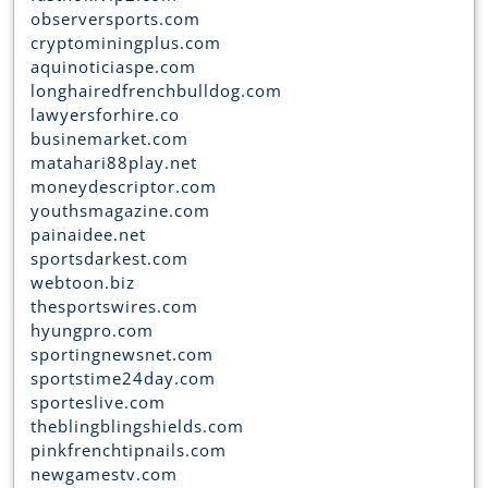
observersports.com
cryptominingplus.com
aquinoticiaspe.com
longhairedfrenchbulldog.com
lawyersforhire.co
businemarket.com
matahari88play.net
moneydescriptor.com
youthsmagazine.com
painaidee.net
sportsdarkest.com
webtoon.biz
thesportswires.com
hyungpro.com
sportingnewsnet.com
sportstime24day.com
sporteslive.com
theblingblingshields.com
pinkfrenchtipnails.com
newgamestv.com