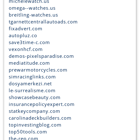
michelewatch.us
omega--watches.us
breitling-watches.us
tgarnettcentrallautoads.com
fixadvert.com
autopluz.co
save3time-c.com
vexonhcf.com
demos-pixelsparadise.com
mediatitude.com
prewarmotorcycles.com
simracinglinks.com
dosyamerkezi.net
le-surrealisme.com
showcasebeauty.com
insurancepolicyexpert.com
statkeycompany.com
carolinadeckbuilders.com
topinvestingblog.com
top50tools.com
the-rep.com