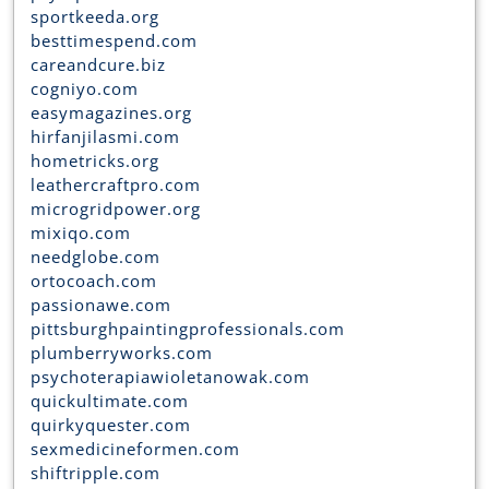
sportkeeda.org
besttimespend.com
careandcure.biz
cogniyo.com
easymagazines.org
hirfanjilasmi.com
hometricks.org
leathercraftpro.com
microgridpower.org
mixiqo.com
needglobe.com
ortocoach.com
passionawe.com
pittsburghpaintingprofessionals.com
plumberryworks.com
psychoterapiawioletanowak.com
quickultimate.com
quirkyquester.com
sexmedicineformen.com
shiftripple.com