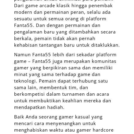
Dari game arcade klasik hingga penembak
modern dan permainan peran, selalu ada
sesuatu untuk semua orang di platform
Fanta55. Dan dengan permainan dan
pengalaman baru yang ditambahkan secara
berkala, pemain tidak akan pernah
kehabisan tantangan baru untuk ditaklukkan.
Namun Fanta55 lebih dari sekadar platform
game – Fanta55 juga merupakan komunitas
gamer yang berpikiran sama dan memiliki
minat yang sama terhadap game dan
teknologi. Pemain dapat terhubung satu
sama lain, membentuk tim, dan
berkompetisi dalam turnamen dan acara
untuk membuktikan keahlian mereka dan
mendapatkan hadiah.
Baik Anda seorang gamer kasual yang
mencari cara menyenangkan untuk
menghabiskan waktu atau gamer hardcore