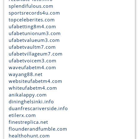
splendifulous.com
sportsrecords4u.com
topceleberites.com
ufabetting8m4.com
ufabetunionum3.com
ufabetvalueum3.com
ufabetvaultm7.com
ufabetvillageum7.com
ufabetvoicem3.com
waveufabetm4.com
wayang88.net
websiteufabetm4.com
whiteufabetm4.com
anikalappy.com
dininghelsinki.info
duanfrescariverside.info
etilerx.com
finestreplica.net
flounderandfumble.com
healthohunt.com