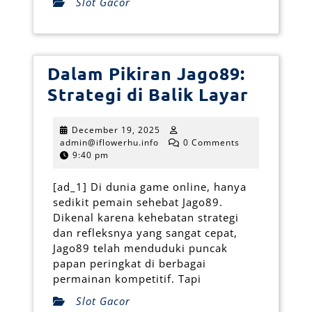
industri
Slot Gacor
teknologi
Dalam Pikiran Jago89:
Dalam
Strategi di Balik Layar
Pikiran
December
December 19, 2025
Jago89
admin@iflowerhu.info
19,
admin@iflowerhu.info
0 Comments
Strate
2025
9:40 pm
di
[ad_1] Di dunia game online, hanya
Balik
sedikit pemain sehebat Jago89.
Layar
Dikenal karena kehebatan strategi
dan refleksnya yang sangat cepat,
Jago89 telah menduduki puncak
papan peringkat di berbagai
permainan kompetitif. Tapi
Slot Gacor