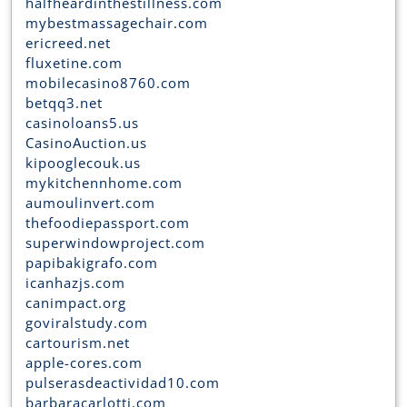
halfheardinthestillness.com
mybestmassagechair.com
ericreed.net
fluxetine.com
mobilecasino8760.com
betqq3.net
casinoloans5.us
CasinoAuction.us
kipooglecouk.us
mykitchennhome.com
aumoulinvert.com
thefoodiepassport.com
superwindowproject.com
papibakigrafo.com
icanhazjs.com
canimpact.org
goviralstudy.com
cartourism.net
apple-cores.com
pulserasdeactividad10.com
barbaracarlotti.com