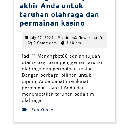
akhir Anda untuk
taruhan olahraga dan
Menangbet8
permainan kasino
Tujuan
July
July 27, 2025
admin@iflowerhu.info
akhir
admin@iflowerhu.info
27,
0 Comments
3:48 pm
Anda
2025
untuk
[ad_1] Menangbet88 adalah tujuan
utama bagi para penggemar taruhan
taruhan
olahraga dan permainan kasino.
olahraga
Dengan berbagai pilihan untuk
dipilih, Anda dapat menikmati
dan
permainan favorit Anda dan
permainan
menempatkan taruhan pada tim
kasino
olahraga
Slot Gacor