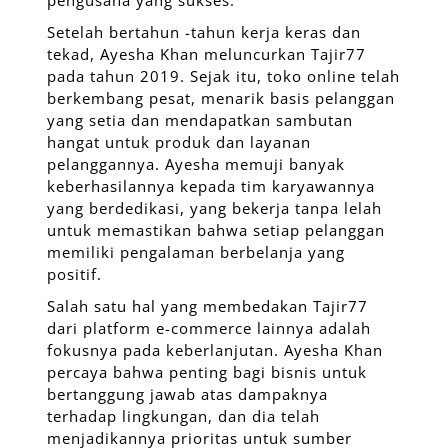
pengusaha yang sukses.
Setelah bertahun -tahun kerja keras dan
tekad, Ayesha Khan meluncurkan Tajir77
pada tahun 2019. Sejak itu, toko online telah
berkembang pesat, menarik basis pelanggan
yang setia dan mendapatkan sambutan
hangat untuk produk dan layanan
pelanggannya. Ayesha memuji banyak
keberhasilannya kepada tim karyawannya
yang berdedikasi, yang bekerja tanpa lelah
untuk memastikan bahwa setiap pelanggan
memiliki pengalaman berbelanja yang
positif.
Salah satu hal yang membedakan Tajir77
dari platform e-commerce lainnya adalah
fokusnya pada keberlanjutan. Ayesha Khan
percaya bahwa penting bagi bisnis untuk
bertanggung jawab atas dampaknya
terhadap lingkungan, dan dia telah
menjadikannya prioritas untuk sumber