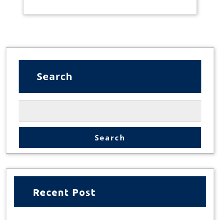
Search
Search
Recent Post