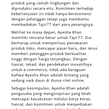
produk yang ramah lingkungan dan
diproduksi secara etis. Komitmen terhadap
keberlanjutan ini tidak hanya beresonansi
dengan pelanggan tetapi juga membantu
membedakan Tajir77 dari para pesaingnya.
Melihat ke masa depan, Ayesha Khan
memiliki rencana besar untuk Tajir77. Dia
berharap untuk memperluas penawaran
produk toko, mencapai pasar baru, dan terus
memberi pelanggan produk berkualitas
tinggi dengan harga terjangkau. Dengan
hasrat, tekad, dan pendekatan inovatifnya
untuk e-commerce, tidak ada keraguan
bahwa Ayesha Khan adalah bintang yang
sedang naik daun di dunia ritel online.
Sebagai kesimpulan, Ayesha Khan adalah
pengusaha yang menginspirasi yang telah
mencapai kesuksesan melalui kerja keras,
hasrat, dan komitmen untuk menyediakan