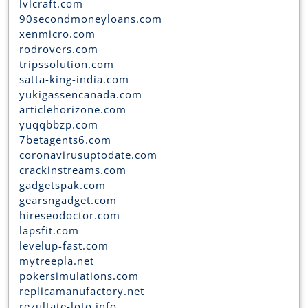
lvlcraft.com
90secondmoneyloans.com
xenmicro.com
rodrovers.com
tripssolution.com
satta-king-india.com
yukigassencanada.com
articlehorizone.com
yuqqbbzp.com
7betagents6.com
coronavirusuptodate.com
crackinstreams.com
gadgetspak.com
gearsngadget.com
hireseodoctor.com
lapsfit.com
levelup-fast.com
mytreepla.net
pokersimulations.com
replicamanufactory.net
rezultate-loto.info