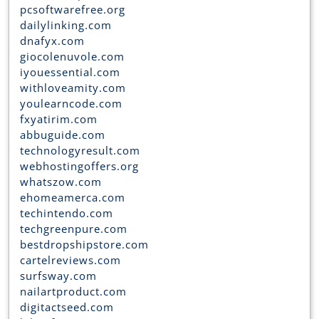
pcsoftwarefree.org
dailylinking.com
dnafyx.com
giocolenuvole.com
iyouessential.com
withloveamity.com
youlearncode.com
fxyatirim.com
abbuguide.com
technologyresult.com
webhostingoffers.org
whatszow.com
ehomeamerca.com
techintendo.com
techgreenpure.com
bestdropshipstore.com
cartelreviews.com
surfsway.com
nailartproduct.com
digitactseed.com