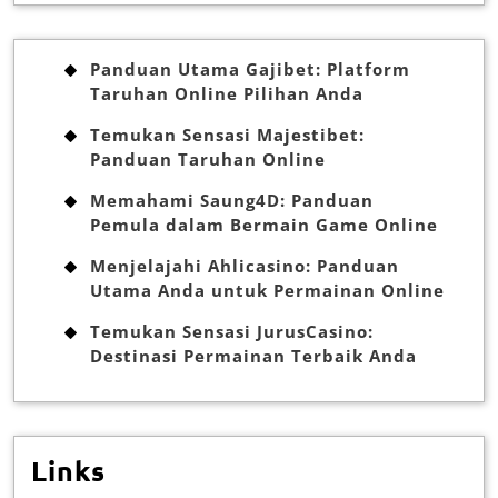
Panduan Utama Gajibet: Platform
Taruhan Online Pilihan Anda
Temukan Sensasi Majestibet:
Panduan Taruhan Online
Memahami Saung4D: Panduan
Pemula dalam Bermain Game Online
Menjelajahi Ahlicasino: Panduan
Utama Anda untuk Permainan Online
Temukan Sensasi JurusCasino:
Destinasi Permainan Terbaik Anda
Links