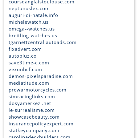
coursdanglaistoulouse.com
neptunuslex.com
auguri-di-natale.info
michelewatch.us
omega--watches.us
breitling-watches.us
tgarnettcentrallautoads.com
fixadvert.com
autopluz.co
save3time-c.com
vexonhcf.com
demos-pixelsparadise.com
mediatitude.com
prewarmotorcycles.com
simracinglinks.com
dosyamerkezi.net
le-surrealisme.com
showcasebeauty.com
insurancepolicyexpert.com
statkeycompany.com
carolinadeckbuilders.com