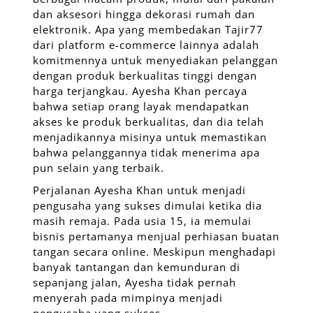
dan aksesori hingga dekorasi rumah dan
elektronik. Apa yang membedakan Tajir77
dari platform e-commerce lainnya adalah
komitmennya untuk menyediakan pelanggan
dengan produk berkualitas tinggi dengan
harga terjangkau. Ayesha Khan percaya
bahwa setiap orang layak mendapatkan
akses ke produk berkualitas, dan dia telah
menjadikannya misinya untuk memastikan
bahwa pelanggannya tidak menerima apa
pun selain yang terbaik.
Perjalanan Ayesha Khan untuk menjadi
pengusaha yang sukses dimulai ketika dia
masih remaja. Pada usia 15, ia memulai
bisnis pertamanya menjual perhiasan buatan
tangan secara online. Meskipun menghadapi
banyak tantangan dan kemunduran di
sepanjang jalan, Ayesha tidak pernah
menyerah pada mimpinya menjadi