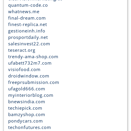
quantum-code.co
whatnews.me
final-dream.com
finest-replica.net
gestioneinh.info
prosportdaily.net
salesinvest22.com
teseract.org
trendy-ama-shop.com
ufabett732m7.com
visiofood.com
droidwindow.com
freeprsubmission.com
ufagold666.com
myinteriorblog.com
bnewsindia.com
techiepick.com
bamzyshop.com
pondycars.com
techonfutures.com