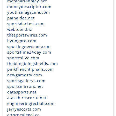
matahari88play.net
moneydescriptor.com
youthsmagazine.com
painaidee.net
sportsdarkest.com
webtoon.biz
thesportswires.com
hyungpro.com
sportingnewsnet.com
sportstime24day.com
sporteslive.com
theblingblingshields.com
pinkfrenchtipnails.com
newgamestv.com
sportsgallerys.com
sportsmirrors.net
datasports.net
atasehirescortu.net
engineeringtechub.com
jerryescorts.com
attorneylegal.co