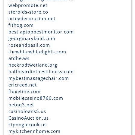
webpromote.net
steroids-store.co
arteydecoracion.net
fithog.com
bestlaptopbestmonitor.com
georginaryland.com
roseandbasil.com
thewhitewhitelights.com
atdhe.ws
heckrodtwetland.org
halfheardinthestillness.com
mybestmassagechair.com
ericreed.net
fluxetine.com
mobilecasino8760.com
betqq3.net
casinoloans5.us
CasinoAuction.us
kipooglecouk.us
mykitchennhome.com