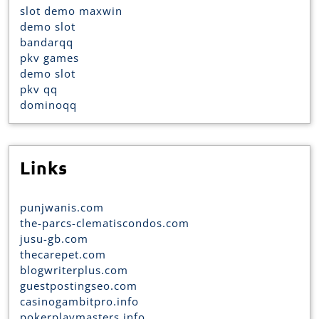
slot demo maxwin
demo slot
bandarqq
pkv games
demo slot
pkv qq
dominoqq
Links
punjwanis.com
the-parcs-clematiscondos.com
jusu-gb.com
thecarepet.com
blogwriterplus.com
guestpostingseo.com
casinogambitpro.info
pokerplaymasters.info