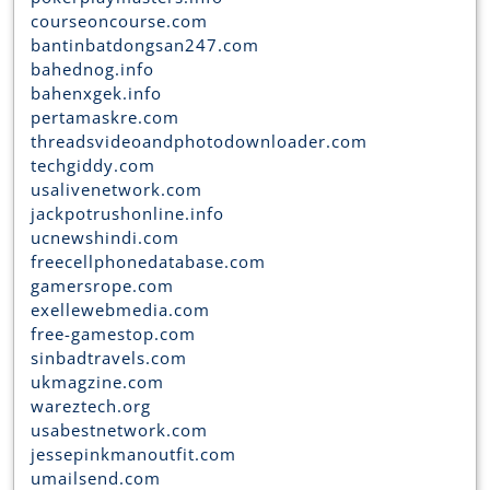
courseoncourse.com
bantinbatdongsan247.com
bahednog.info
bahenxgek.info
pertamaskre.com
threadsvideoandphotodownloader.com
techgiddy.com
usalivenetwork.com
jackpotrushonline.info
ucnewshindi.com
freecellphonedatabase.com
gamersrope.com
exellewebmedia.com
free-gamestop.com
sinbadtravels.com
ukmagzine.com
wareztech.org
usabestnetwork.com
jessepinkmanoutfit.com
umailsend.com