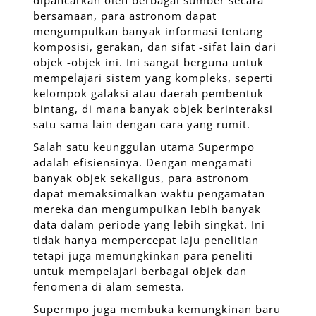
dipancarkan oleh berbagai sumber secara
bersamaan, para astronom dapat
mengumpulkan banyak informasi tentang
komposisi, gerakan, dan sifat -sifat lain dari
objek -objek ini. Ini sangat berguna untuk
mempelajari sistem yang kompleks, seperti
kelompok galaksi atau daerah pembentuk
bintang, di mana banyak objek berinteraksi
satu sama lain dengan cara yang rumit.
Salah satu keunggulan utama Supermpo
adalah efisiensinya. Dengan mengamati
banyak objek sekaligus, para astronom
dapat memaksimalkan waktu pengamatan
mereka dan mengumpulkan lebih banyak
data dalam periode yang lebih singkat. Ini
tidak hanya mempercepat laju penelitian
tetapi juga memungkinkan para peneliti
untuk mempelajari berbagai objek dan
fenomena di alam semesta.
Supermpo juga membuka kemungkinan baru