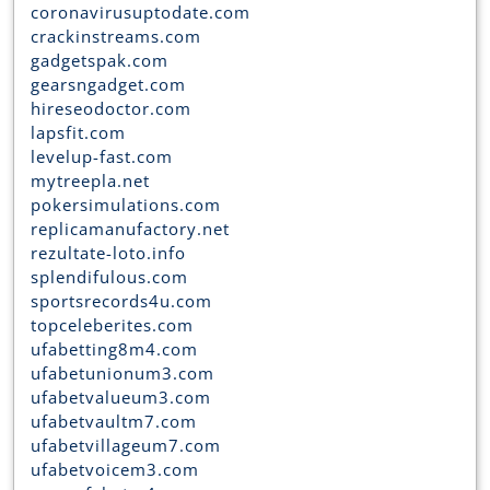
coronavirusuptodate.com
crackinstreams.com
gadgetspak.com
gearsngadget.com
hireseodoctor.com
lapsfit.com
levelup-fast.com
mytreepla.net
pokersimulations.com
replicamanufactory.net
rezultate-loto.info
splendifulous.com
sportsrecords4u.com
topceleberites.com
ufabetting8m4.com
ufabetunionum3.com
ufabetvalueum3.com
ufabetvaultm7.com
ufabetvillageum7.com
ufabetvoicem3.com