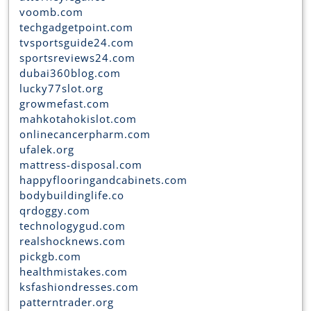
voomb.com
techgadgetpoint.com
tvsportsguide24.com
sportsreviews24.com
dubai360blog.com
lucky77slot.org
growmefast.com
mahkotahokislot.com
onlinecancerpharm.com
ufalek.org
mattress-disposal.com
happyflooringandcabinets.com
bodybuildinglife.co
qrdoggy.com
technologygud.com
realshocknews.com
pickgb.com
healthmistakes.com
ksfashiondresses.com
patterntrader.org