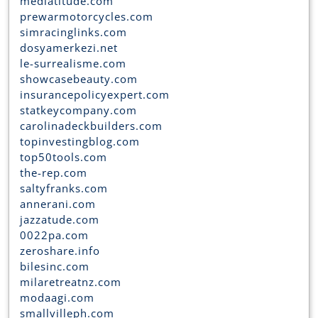
mediatitude.com
prewarmotorcycles.com
simracinglinks.com
dosyamerkezi.net
le-surrealisme.com
showcasebeauty.com
insurancepolicyexpert.com
statkeycompany.com
carolinadeckbuilders.com
topinvestingblog.com
top50tools.com
the-rep.com
saltyfranks.com
annerani.com
jazzatude.com
0022pa.com
zeroshare.info
bilesinc.com
milaretreatnz.com
modaagi.com
smallvilleph.com