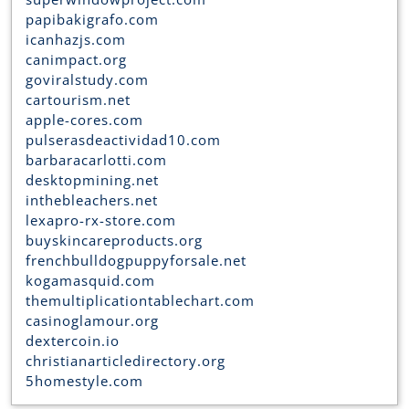
papibakigrafo.com
icanhazjs.com
canimpact.org
goviralstudy.com
cartourism.net
apple-cores.com
pulserasdeactividad10.com
barbaracarlotti.com
desktopmining.net
inthebleachers.net
lexapro-rx-store.com
buyskincareproducts.org
frenchbulldogpuppyforsale.net
kogamasquid.com
themultiplicationtablechart.com
casinoglamour.org
dextercoin.io
christianarticledirectory.org
5homestyle.com