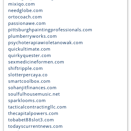
mixiqo.com
needglobe.com
ortocoach.com
passionawe.com
pittsburghpaintingprofessionals.com
plumberryworks.com
psychoterapiawioletanowak.com
quickultimate.com
quirkyquester.com
sexmedicineformen.com
shiftripple.com
slotterpercaya.co
smartcoolbox.com
sohanjitfinances.com
soulfulhousemusic.net
sparklooms.com
tacticalcontractingllc.com
thecapitalpowers.com
tobabet88slot3.com
todayscurrentnews.com