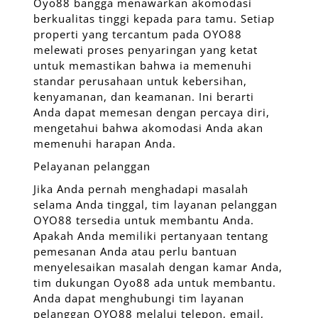
Oyo88 bangga menawarkan akomodasi
berkualitas tinggi kepada para tamu. Setiap
properti yang tercantum pada OYO88
melewati proses penyaringan yang ketat
untuk memastikan bahwa ia memenuhi
standar perusahaan untuk kebersihan,
kenyamanan, dan keamanan. Ini berarti
Anda dapat memesan dengan percaya diri,
mengetahui bahwa akomodasi Anda akan
memenuhi harapan Anda.
Pelayanan pelanggan
Jika Anda pernah menghadapi masalah
selama Anda tinggal, tim layanan pelanggan
OYO88 tersedia untuk membantu Anda.
Apakah Anda memiliki pertanyaan tentang
pemesanan Anda atau perlu bantuan
menyelesaikan masalah dengan kamar Anda,
tim dukungan Oyo88 ada untuk membantu.
Anda dapat menghubungi tim layanan
pelanggan OYO88 melalui telepon, email,