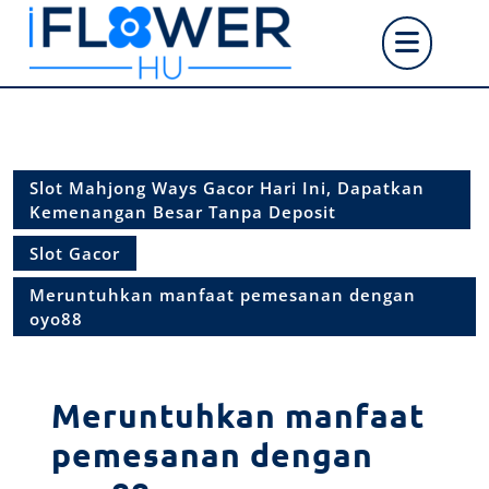
Skip
Op
to
content
But
Slot Mahjong Ways Gacor Hari Ini, Dapatkan
Kemenangan Besar Tanpa Deposit
Slot Gacor
Meruntuhkan manfaat pemesanan dengan
oyo88
Meruntuhkan manfaat
pemesanan dengan