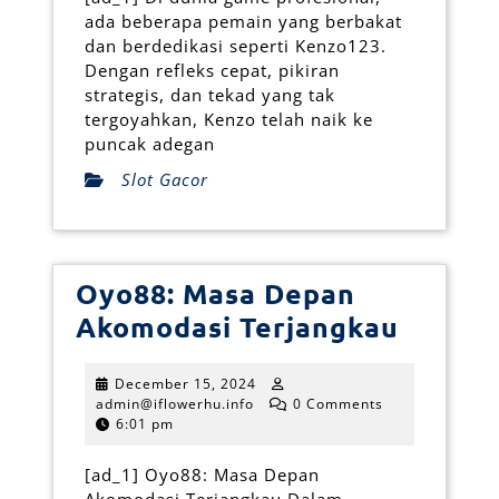
Seorang
ada beberapa pemain yang berbakat
Pro
dan berdedikasi seperti Kenzo123.
Dengan refleks cepat, pikiran
Gamer
strategis, dan tekad yang tak
Menuju
tergoyahkan, Kenzo telah naik ke
Sukses
puncak adegan
Slot Gacor
Oyo88: Masa Depan
Oyo88:
Akomodasi Terjangkau
Masa
December
December 15, 2024
Depan
admin@iflowerhu.info
15,
admin@iflowerhu.info
0 Comments
Akomo
2024
6:01 pm
Terjan
[ad_1] Oyo88: Masa Depan