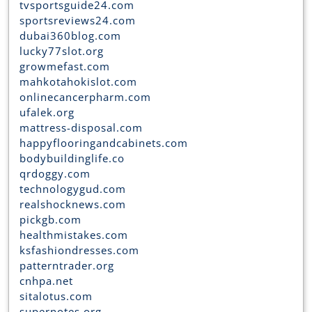
tvsportsguide24.com
sportsreviews24.com
dubai360blog.com
lucky77slot.org
growmefast.com
mahkotahokislot.com
onlinecancerpharm.com
ufalek.org
mattress-disposal.com
happyflooringandcabinets.com
bodybuildinglife.co
qrdoggy.com
technologygud.com
realshocknews.com
pickgb.com
healthmistakes.com
ksfashiondresses.com
patterntrader.org
cnhpa.net
sitalotus.com
supernotes.org