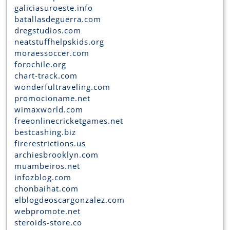
galiciasuroeste.info
batallasdeguerra.com
dregstudios.com
neatstuffhelpskids.org
moraessoccer.com
forochile.org
chart-track.com
wonderfultraveling.com
promocioname.net
wimaxworld.com
freeonlinecricketgames.net
bestcashing.biz
firerestrictions.us
archiesbrooklyn.com
muambeiros.net
infozblog.com
chonbaihat.com
elblogdeoscargonzalez.com
webpromote.net
steroids-store.co