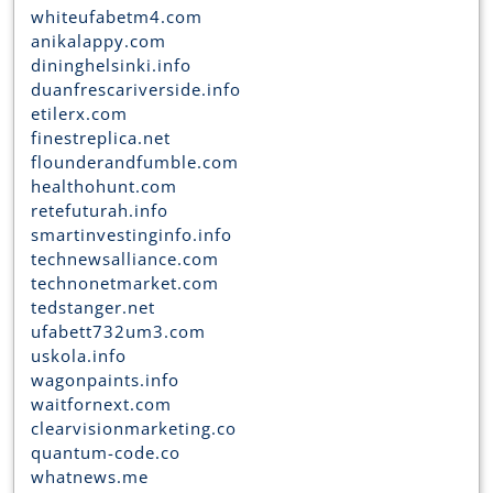
whiteufabetm4.com
anikalappy.com
dininghelsinki.info
duanfrescariverside.info
etilerx.com
finestreplica.net
flounderandfumble.com
healthohunt.com
retefuturah.info
smartinvestinginfo.info
technewsalliance.com
technonetmarket.com
tedstanger.net
ufabett732um3.com
uskola.info
wagonpaints.info
waitfornext.com
clearvisionmarketing.co
quantum-code.co
whatnews.me