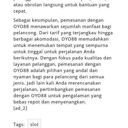
atau obrolan langsung untuk bantuan yang
cepat.
Sebagai kesimpulan, pemesanan dengan
OYO88 menawarkan sejumlah manfaat bagi
pelancong. Dari tarif yang terjangkau hingga
berbagai akomodasi, OYO88 memudahkan
untuk menemukan tempat yang sempurna
untuk tinggal untuk perjalanan Anda
berikutnya. Dengan fokus pada kualitas dan
layanan pelanggan, pemesanan dengan
OYO88 adalah pilihan yang andal dan
nyaman bagi para pelancong dari semua
jenis. Jadi lain kali Anda merencanakan
perjalanan, pertimbangkan pemesanan
dengan OYO88 untuk pengalaman yang
bebas repot dan menyenangkan.
[ad_2]
Tags:
slot