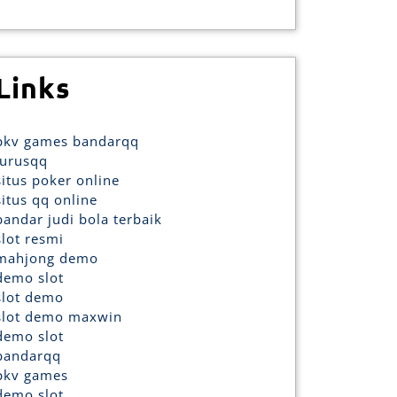
Links
pkv games bandarqq
jurusqq
situs poker online
situs qq online
bandar judi bola terbaik
slot resmi
mahjong demo
demo slot
slot demo
slot demo maxwin
demo slot
bandarqq
pkv games
demo slot