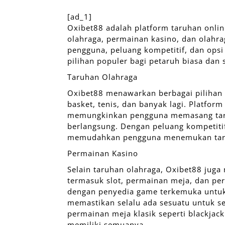
[ad_1]
Oxibet88 adalah platform taruhan onli
olahraga, permainan kasino, dan olahr
pengguna, peluang kompetitif, dan ops
pilihan populer bagi petaruh biasa dan s
Taruhan Olahraga
Oxibet88 menawarkan berbagai pilihan 
basket, tenis, dan banyak lagi. Platfor
memungkinkan pengguna memasang taruh
berlangsung. Dengan peluang kompetiti
memudahkan pengguna menemukan taru
Permainan Kasino
Selain taruhan olahraga, Oxibet88 jug
termasuk slot, permainan meja, dan per
dengan penyedia game terkemuka untu
memastikan selalu ada sesuatu untuk se
permainan meja klasik seperti blackjack
memiliki semuanya.