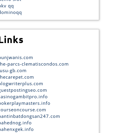
pkv qq
dominoqq
Links
punjwanis.com
the-parcs-clematiscondos.com
jusu-gb.com
thecarepet.com
blogwriterplus.com
guestpostingseo.com
casinogambitpro.info
pokerplaymasters.info
courseoncourse.com
bantinbatdongsan247.com
bahednog.info
bahenxgek.info