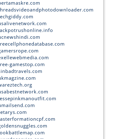
pertamaskre.com
threadsvideoandphotodownloader.com
techgiddy.com
usalivenetwork.com
jackpotrushonline.info
ucnewshindi.com
freecellphonedatabase.com
gamersrope.com
exellewebmedia.com
free-gamestop.com
sinbadtravels.com
ukmagzine.com
wareztech.org
usabestnetwork.com
jessepinkmanoutfit.com
umailsend.com
retarys.com
fasterformationcpf.com
goldensnuggles.com
lookbattlemap.com