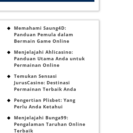
Memahami Saung4D:
Panduan Pemula dalam
Bermain Game Online
Menjelajahi Ahlicasino:
Panduan Utama Anda untuk
Permainan Online
Temukan Sensasi
JurusCasino: Destinasi
Permainan Terbaik Anda
Pengertian Plisbet: Yang
Perlu Anda Ketahui
Menjelajahi Bunga99:
Pengalaman Taruhan Online
Terbaik