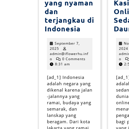
yang nyaman
Kas
dan
Onl
terjangkau di
Sed
Temui
Indonesia
Daun
OJOL69:
September 7,
Platform
No
September
2025
2024
masuk
7,
admin@iflowerhu.inf
admi
admin@iflowerhu.info
2025
adm
o
0 Comments
o
untuk
8:31 am
2:
transportasi
[ad_1] Indonesia
[ad_1
yang
adalah negara yang
adala
nyaman
dikenal karena jalan
sedan
dan
-jalannya yang
dunia
ramai, budaya yang
onlin
terjangkau
semarak, dan
mena
di
lanskap yang
penga
beragam. Dari kota
Indonesia
bagi 
Jakarta yang ramai
yang 