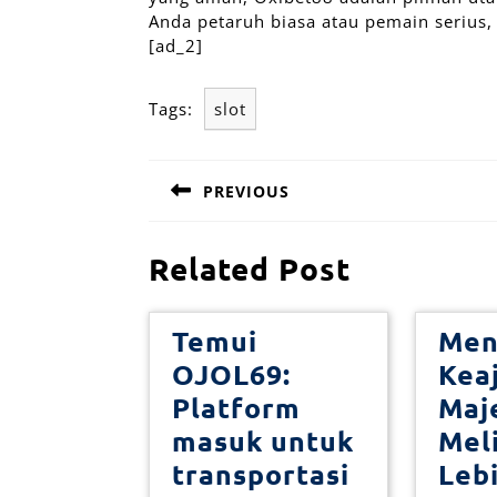
Anda petaruh biasa atau pemain serius
[ad_2]
Tags:
slot
Post
PREVIOUS
navigation
Previous
post:
Related Post
Temui
Men
OJOL69:
Kea
Platform
Maj
masuk untuk
Mel
transportasi
Leb