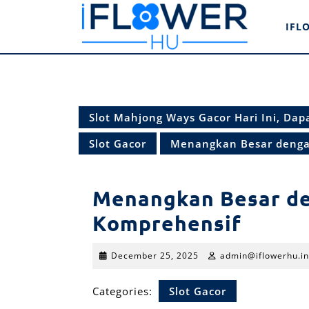
Skip
to
IFL
content
Slot Mahjong Ways Gacor Hari Ini, D
Slot Gacor
Menangkan Besar denga
Menangkan Besar de
Komprehensif
December
December 25, 2025
admin@iflowerhu.in
25,
2025
Categories:
Slot Gacor