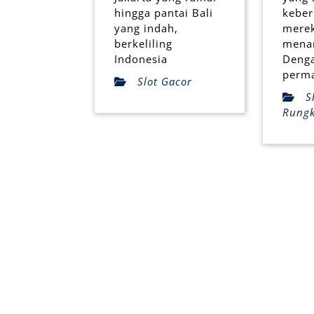
hingga pantai Bali
kebe
yang indah,
mere
berkeliling
menan
Indonesia
Deng
perma
Slot Gacor
Sl
Rungk