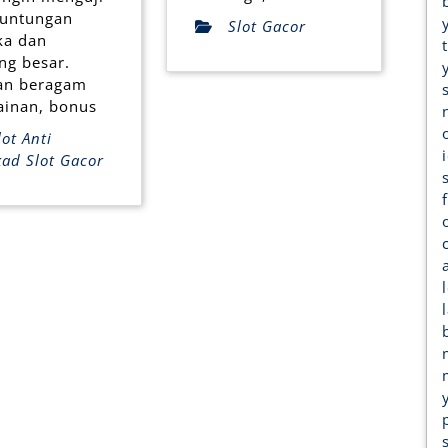
ini
runtungan
Slot Gacor
ka dan
g besar.
an beragam
inan, bonus
ot Anti
ad Slot Gacor