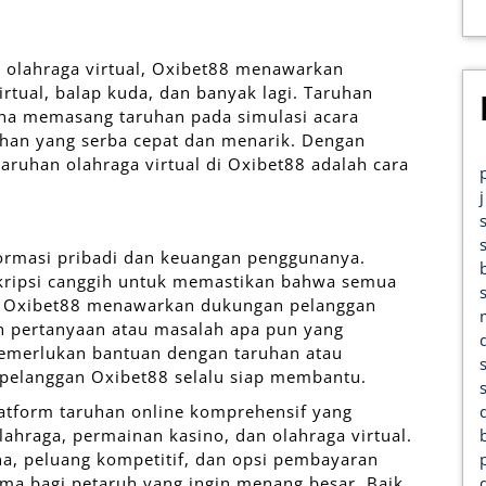
 olahraga virtual, Oxibet88 menawarkan
irtual, balap kuda, dan banyak lagi. Taruhan
na memasang taruhan pada simulasi acara
han yang serba cepat dan menarik. Dengan
 taruhan olahraga virtual di Oxibet88 adalah cara
rmasi pribadi dan keuangan penggunanya.
nkripsi canggih untuk memastikan bahwa semua
tu, Oxibet88 menawarkan dukungan pelanggan
 pertanyaan atau masalah apa pun yang
emerlukan bantuan dengan taruhan atau
 pelanggan Oxibet88 selalu siap membantu.
latform taruhan online komprehensif yang
hraga, permainan kasino, dan olahraga virtual.
, peluang kompetitif, dan opsi pembayaran
ama bagi petaruh yang ingin menang besar. Baik